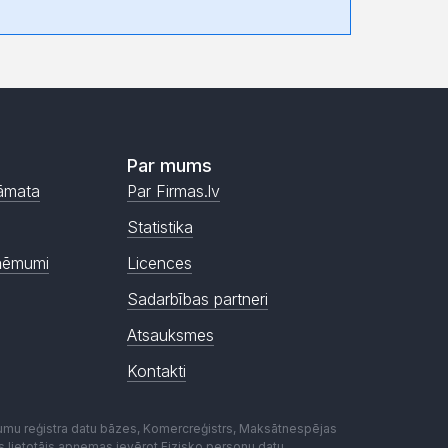
Par mums
āmata
Par Firmas.lv
Statistika
ņēmumi
Licences
Sadarbības partneri
Atsauksmes
Kontakti
mumu reģistra datu bāzes, Komercreģistrs, Maksātnespējas
ēmas lietotājs apņemas ievērot Fizisko personu datu