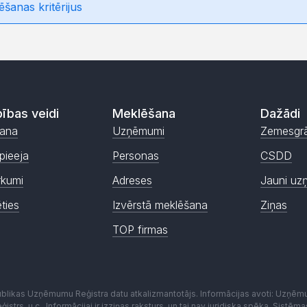
ēšanas kritērijus
ības veidi
Meklēšana
Dažādi
ana
Uzņēmumi
Zemesgr
pieeja
Personas
CSDD
rkumi
Adreses
Jauni uz
ēties
Izvērstā meklēšana
Ziņas
TOP firmas
publikas Uzņēmumu Reģistra datu atkalizmantotājs. Informācijas avoti: Uzņē
istrs, u.c.. Informācijai ir izziņas raksturs, un tai nav juridiska spēka. Sist