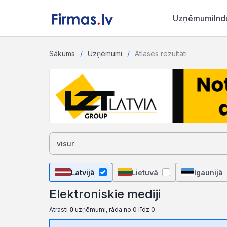
Uzņēmumi
Ind
Sākums
Uzņēmumi
Atlases rezultāti
Latvijā
Lietuvā
Igaunijā
Elektroniskie mediji
Atrasti
0
uzņēmumi, rāda no 0 līdz 0.