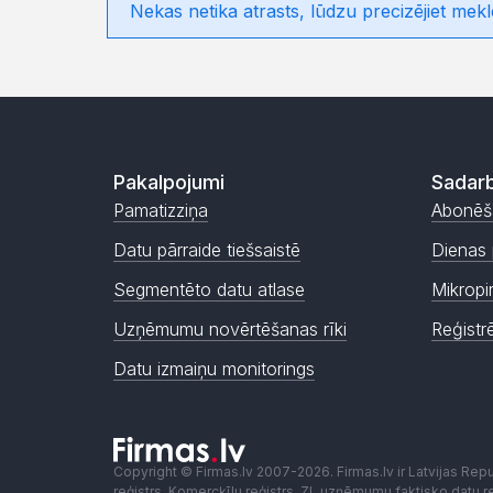
Nekas netika atrasts, lūdzu precizējiet mekl
Pakalpojumi
Sadarb
Pamatizziņa
Abonēš
Datu pārraide tiešsaistē
Dienas 
Segmentēto datu atlase
Mikropi
Uzņēmumu novērtēšanas rīki
Reģistr
Datu izmaiņu monitorings
Copyright © Firmas.lv 2007-2026. Firmas.lv ir Latvijas Re
reģistrs, Komercķīlu reģistrs, ZL uzņēmumu faktisko datu reģ