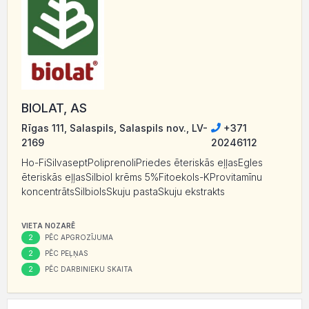
BIOLAT, AS
Rīgas 111, Salaspils, Salaspils nov., LV-
+371
2169
20246112
Ho-FiSilvaseptPoliprenoliPriedes ēteriskās eļļasEgles
ēteriskās eļļasSilbiol krēms 5%Fitoekols-KProvitamīnu
koncentrātsSilbiolsSkuju pastaSkuju ekstrakts
VIETA NOZARĒ
2
PĒC APGROZĪJUMA
2
PĒC PEĻŅAS
2
PĒC DARBINIEKU SKAITA