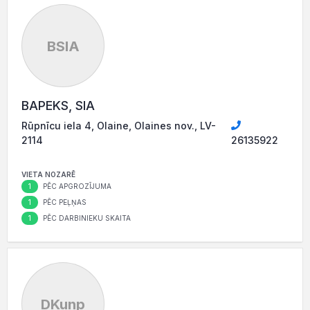
BSIA
BAPEKS, SIA
Rūpnīcu iela 4, Olaine, Olaines nov., LV-
2114
26135922
VIETA NOZARĒ
1
PĒC APGROZĪJUMA
1
PĒC PEĻŅAS
1
PĒC DARBINIEKU SKAITA
DKunp