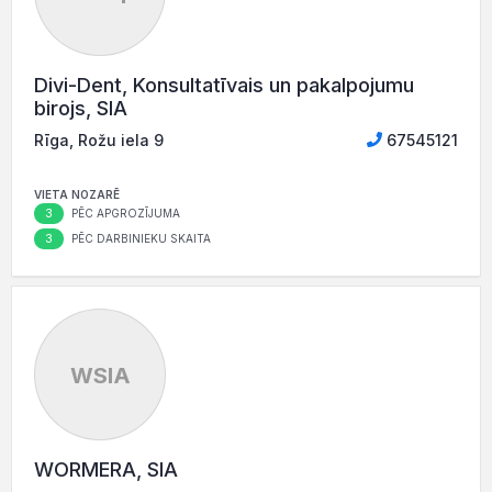
Divi-Dent, Konsultatīvais un pakalpojumu
birojs, SIA
Rīga, Rožu iela 9
67545121
VIETA NOZARĒ
3
PĒC APGROZĪJUMA
3
PĒC DARBINIEKU SKAITA
WSIA
WORMERA, SIA