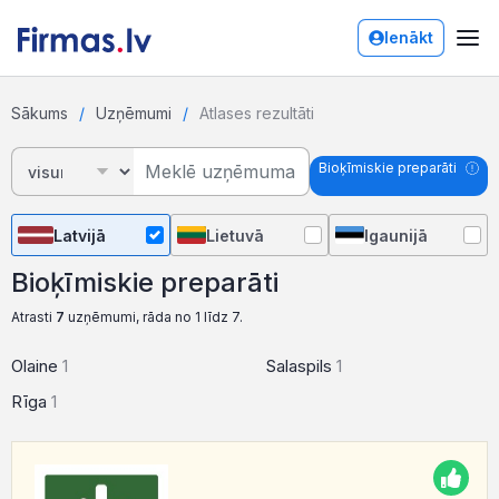
Ienākt
Sākums
Uzņēmumi
Atlases rezultāti
Bioķīmiskie preparāti
Latvijā
Lietuvā
Igaunijā
Bioķīmiskie preparāti
Atrasti
7
uzņēmumi, rāda no 1 līdz 7.
Olaine
1
Salaspils
1
Rīga
1