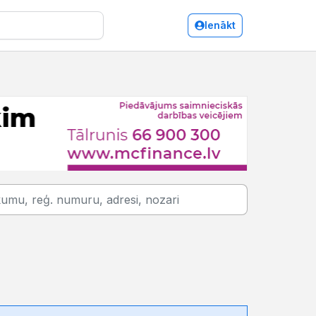
Ienākt
Būvmateriālu tirdzniecība