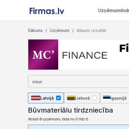
Uzņēmumi
Ind
Sākums
Uzņēmumi
Atlases rezultāti
Latvijā
Lietuvā
Igaunijā
Būvmateriālu tirdzniecība
Atrasti
0
uzņēmumi, rāda no 0 līdz 0.