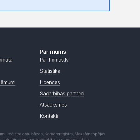
Par mums
āmata
Par Firmas.lv
Statistika
ņēmumi
Licences
Sadarbības partneri
Atsauksmes
Kontakti
mumu reģistra datu bāzes, Komercreģistrs, Maksātnespējas
ēmas lietotājs apņemas ievērot Fizisko personu datu