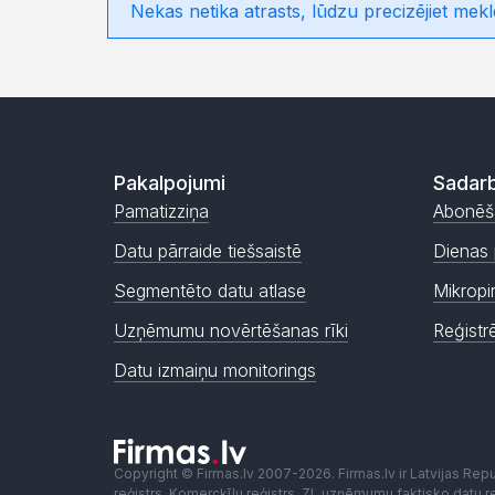
Nekas netika atrasts, lūdzu precizējiet mekl
Pakalpojumi
Sadarb
Pamatizziņa
Abonēš
Datu pārraide tiešsaistē
Dienas 
Segmentēto datu atlase
Mikropi
Uzņēmumu novērtēšanas rīki
Reģistr
Datu izmaiņu monitorings
Copyright © Firmas.lv 2007-2026. Firmas.lv ir Latvijas Re
reģistrs, Komercķīlu reģistrs, ZL uzņēmumu faktisko datu reģ