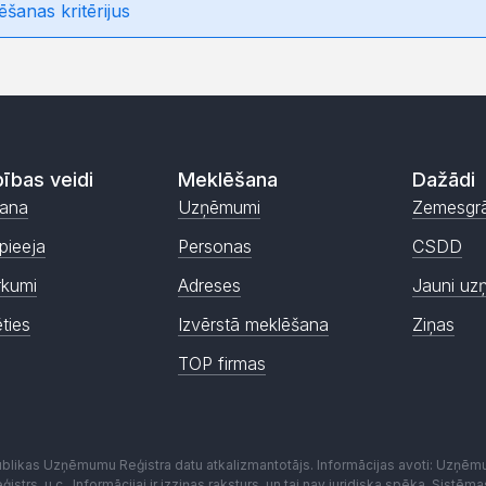
ēšanas kritērijus
ības veidi
Meklēšana
Dažādi
ana
Uzņēmumi
Zemesgr
pieeja
Personas
CSDD
rkumi
Adreses
Jauni uz
ēties
Izvērstā meklēšana
Ziņas
TOP firmas
publikas Uzņēmumu Reģistra datu atkalizmantotājs. Informācijas avoti: Uzņē
istrs, u.c.. Informācijai ir izziņas raksturs, un tai nav juridiska spēka. Sist