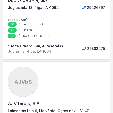
DELTA URBAN, SIA
Juglas iela 18, Rīga, LV-1064
29426797
VIETA NOZARĒ
26
PĒC APGROZĪJUMA
43
PĒC PEĻŅAS
13
PĒC DARBINIEKU SKAITA
"Delta Urban", SIA, Autoserviss
26383475
Juglas 18, Rīga, LV-1064
AJVbS
AJV birojs, SIA
Laimdotas iela 9, Lielvārde, Ogres nov., LV-