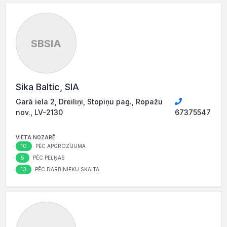
SBSIA
Sika Baltic, SIA
Garā iela 2, Dreiliņi, Stopiņu pag., Ropažu
nov., LV-2130
67375547
VIETA NOZARĒ
10
PĒC APGROZĪJUMA
5
PĒC PEĻŅAS
13
PĒC DARBINIEKU SKAITA