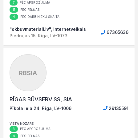
7
PĒC APGROZĪJUMA
11
PĒC PEĻŅAS
4
PĒC DARBINIEKU SKAITA
"okbuvmateriali.lv", internetveikals
67365636
Piedrujas 15, Rīga, LV-1073
RBSIA
RĪGAS BŪVSERVISS, SIA
Pīkola iela 24, Rīga, LV-1006
29135591
VIETA NOZARĒ
3
PĒC APGROZĪJUMA
4
PĒC PEĻŅAS