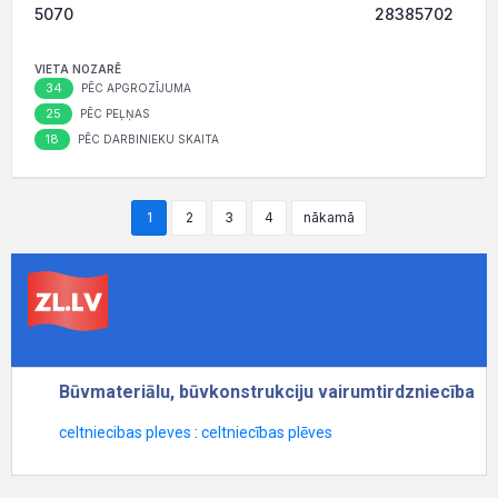
5070
28385702
VIETA NOZARĒ
34
PĒC APGROZĪJUMA
25
PĒC PEĻŅAS
18
PĒC DARBINIEKU SKAITA
1
2
3
4
nākamā