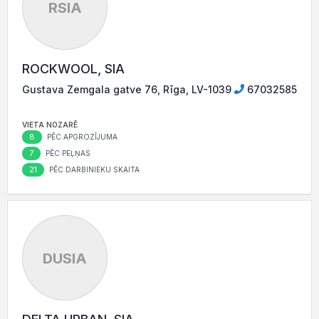
RSIA
ROCKWOOL, SIA
Gustava Zemgala gatve 76, Rīga, LV-1039
67032585
VIETA NOZARĒ
8
PĒC APGROZĪJUMA
7
PĒC PEĻŅAS
21
PĒC DARBINIEKU SKAITA
DUSIA