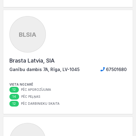
BLSIA
Brasta Latvia, SIA
Ganību dambis 7A, Rīga, LV-1045
67501680
VIETA NOZARĒ
12
PĒC APGROZĪJUMA
14
PĒC PEĻŅAS
12
PĒC DARBINIEKU SKAITA