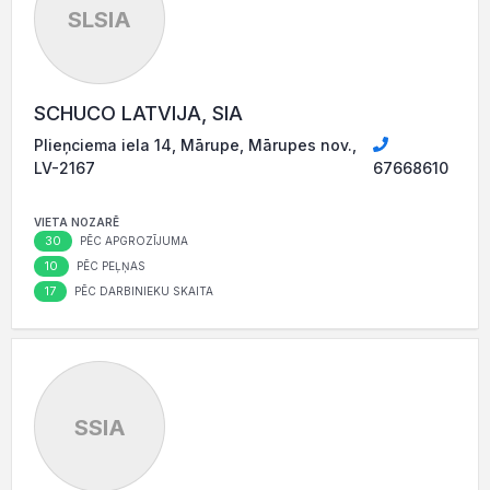
SLSIA
SCHUCO LATVIJA, SIA
Plieņciema iela 14, Mārupe, Mārupes nov.,
LV-2167
67668610
VIETA NOZARĒ
30
PĒC APGROZĪJUMA
10
PĒC PEĻŅAS
17
PĒC DARBINIEKU SKAITA
SSIA