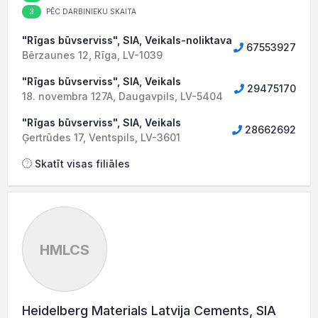
3
PĒC DARBINIEKU SKAITA
"Rīgas būvserviss", SIA, Veikals-noliktava
67553927
Bērzaunes 12, Rīga, LV-1039
"Rīgas būvserviss", SIA, Veikals
29475170
18. novembra 127A, Daugavpils, LV-5404
"Rīgas būvserviss", SIA, Veikals
28662692
Ģertrūdes 17, Ventspils, LV-3601
Skatīt visas filiāles
HMLCS
Heidelberg Materials Latvija Cements, SIA