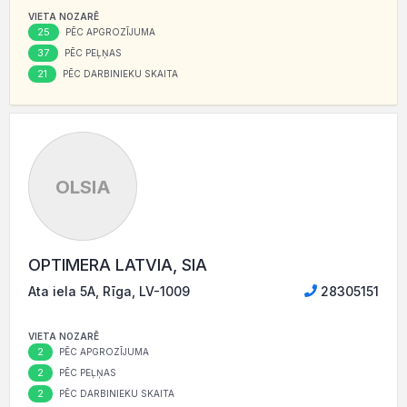
VIETA NOZARĒ
25
PĒC APGROZĪJUMA
37
PĒC PEĻŅAS
21
PĒC DARBINIEKU SKAITA
OLSIA
OPTIMERA LATVIA, SIA
Ata iela 5A, Rīga, LV-1009
28305151
VIETA NOZARĒ
2
PĒC APGROZĪJUMA
2
PĒC PEĻŅAS
2
PĒC DARBINIEKU SKAITA