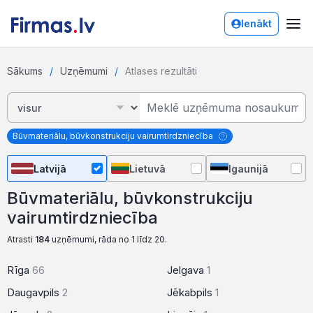
Ienākt
Sākums
Uzņēmumi
Atlases rezultāti
Būvmateriālu, būvkonstrukciju vairumtirdzniecība
Latvijā
Lietuvā
Igaunijā
Būvmateriālu, būvkonstrukciju
vairumtirdzniecība
Atrasti
184
uzņēmumi, rāda no 1 līdz 20.
Rīga
66
Jelgava
1
Daugavpils
2
Jēkabpils
1