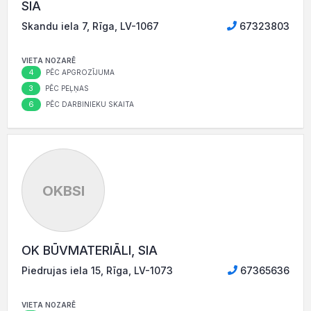
SIA
Skandu iela 7, Rīga, LV-1067
67323803
VIETA NOZARĒ
4
PĒC APGROZĪJUMA
3
PĒC PEĻŅAS
6
PĒC DARBINIEKU SKAITA
OKBSI
OK BŪVMATERIĀLI, SIA
Piedrujas iela 15, Rīga, LV-1073
67365636
VIETA NOZARĒ