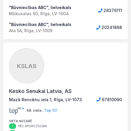
"Būvniecības ABC", lielveikals
28376111
Mūkusalas 93, Rīga, LV-1004
"Būvniecības ABC", lielveikals
20241868
Ata 5A, Rīga, LV-1009
KSLAS
Kesko Senukai Latvia, AS
Mazā Rencēnu iela 1, Rīga, LV-1073
67810090
68. vieta ,
Top 101
VIETA NOZARĒ
1
PĒC APGROZĪJUMA