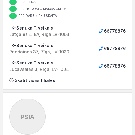
1
PĒC PEĻŅAS
1
PĒC NODOKĻU MAKSĀJUMIEM
1
PĒC DARBINIEKU SKAITA
"K-Senukai", veikals
66778876
Latgales 418A, Rīga LV-1063
"K-Senukai", veikals
66778876
Priedaines 37, Rīga, LV-1029
"K-Senukai", veikals
66778876
Lucavsalas 3, Rīga, LV-1004
Skatīt visas filiāles
PSIA