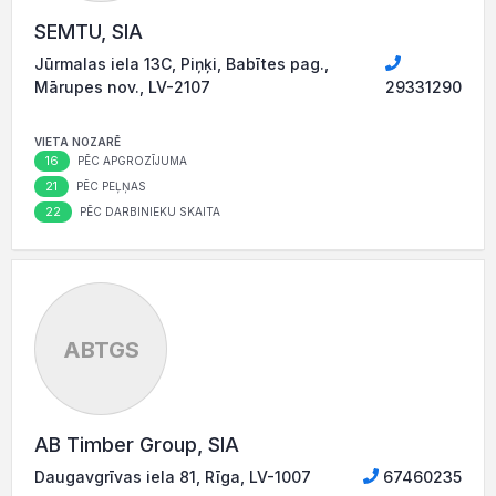
SEMTU, SIA
Jūrmalas iela 13C, Piņķi, Babītes pag.,
Mārupes nov., LV-2107
29331290
VIETA NOZARĒ
16
PĒC APGROZĪJUMA
21
PĒC PEĻŅAS
22
PĒC DARBINIEKU SKAITA
ABTGS
AB Timber Group, SIA
Daugavgrīvas iela 81, Rīga, LV-1007
67460235