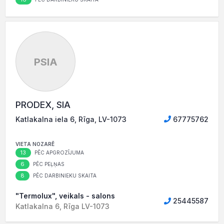
PSIA
PRODEX, SIA
Katlakalna iela 6, Rīga, LV-1073
67775762
VIETA NOZARĒ
13
PĒC APGROZĪJUMA
6
PĒC PEĻŅAS
8
PĒC DARBINIEKU SKAITA
"Termolux", veikals - salons
25445587
Katlakalna 6, Rīga LV-1073