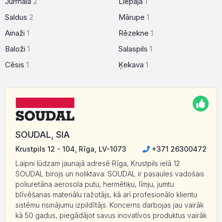
Jūrmala
2
Liepāja
1
Saldus
2
Mārupe
1
Ainaži
1
Rēzekne
1
Baloži
1
Salaspils
1
Cēsis
1
Ķekava
1
SOUDAL, SIA
Krustpils 12 - 104, Rīga, LV-1073
+371 26300472
Laipni lūdzam jaunajā adresē Rīga, Krustpils ielā 12
SOUDAL birojs un noliktava. SOUDAL ir pasaules vadošais
poliuretāna aerosola putu, hermētiķu, līmju, jumtu
blīvēšanas materiālu ražotājs, kā arī profesionālo klientu
sistēmu risinājumu izpildītājs. Koncerns darbojas jau vairāk
kā 50 gadus, piegādājot savus inovatīvos produktus vairāk