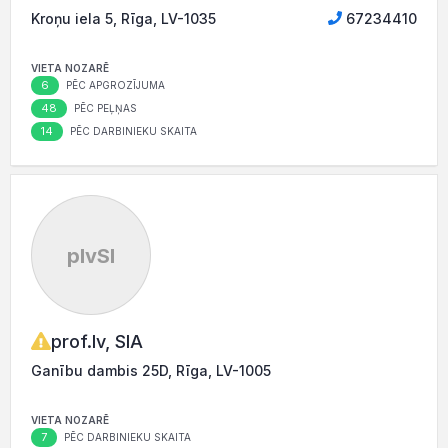
Kroņu iela 5, Rīga, LV-1035
67234410
VIETA NOZARĒ
6
PĒC APGROZĪJUMA
48
PĒC PEĻŅAS
14
PĒC DARBINIEKU SKAITA
plvSI
prof.lv, SIA
Ganību dambis 25D, Rīga, LV-1005
VIETA NOZARĒ
7
PĒC DARBINIEKU SKAITA