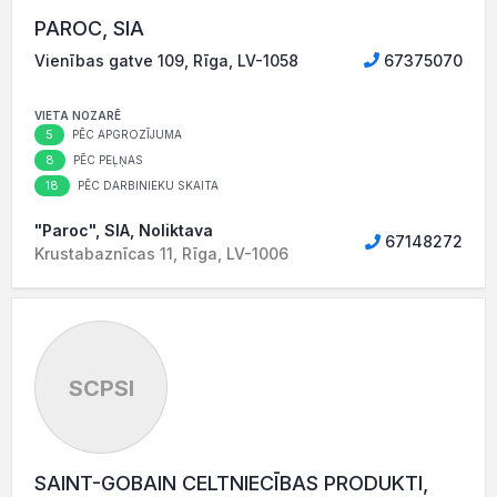
PAROC, SIA
Vienības gatve 109, Rīga, LV-1058
67375070
VIETA NOZARĒ
5
PĒC APGROZĪJUMA
8
PĒC PEĻŅAS
18
PĒC DARBINIEKU SKAITA
"Paroc", SIA, Noliktava
67148272
Krustabaznīcas 11, Rīga, LV-1006
SCPSI
SAINT-GOBAIN CELTNIECĪBAS PRODUKTI,