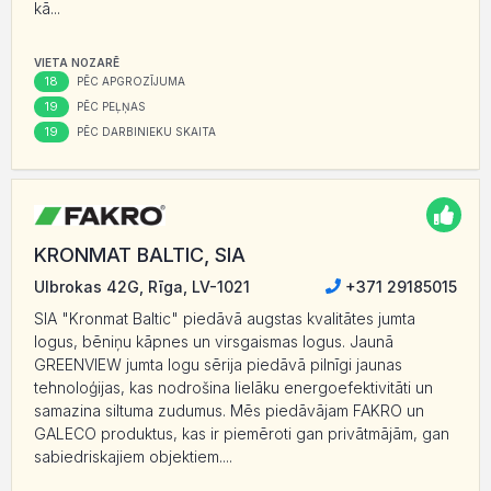
kā...
VIETA NOZARĒ
18
PĒC APGROZĪJUMA
19
PĒC PEĻŅAS
19
PĒC DARBINIEKU SKAITA
KRONMAT BALTIC, SIA
Ulbrokas 42G, Rīga, LV-1021
+371 29185015
SIA "Kronmat Baltic" piedāvā augstas kvalitātes jumta
logus, bēniņu kāpnes un virsgaismas logus. Jaunā
GREENVIEW jumta logu sērija piedāvā pilnīgi jaunas
tehnoloģijas, kas nodrošina lielāku energoefektivitāti un
samazina siltuma zudumus. Mēs piedāvājam FAKRO un
GALECO produktus, kas ir piemēroti gan privātmājām, gan
sabiedriskajiem objektiem....