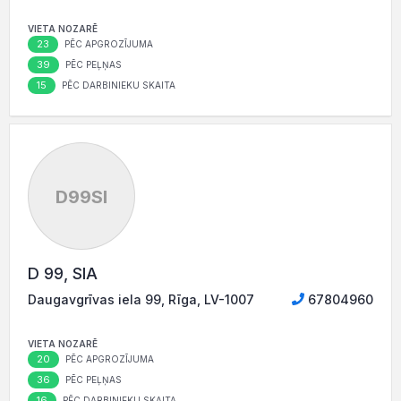
VIETA NOZARĒ
23
PĒC APGROZĪJUMA
39
PĒC PEĻŅAS
15
PĒC DARBINIEKU SKAITA
D99SI
D 99, SIA
Daugavgrīvas iela 99, Rīga, LV-1007
67804960
VIETA NOZARĒ
20
PĒC APGROZĪJUMA
36
PĒC PEĻŅAS
16
PĒC DARBINIEKU SKAITA