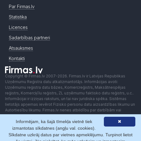
Par Firmas.lv
Statistika
Licences
Sadarbības partneri
Atsauksmes
Kontakti
Copyright © Firmas.lv 2007-2026. Firmas.lv ir Latvijas Republikas
Uzņēmumu Reģistra datu atkalizmantotājs. Informācijas avoti:
Uzņēmumu reģistra datu bāzes, Komercreģistrs, Maksātnespējas
reģistrs, Komercķīlu reģistrs, ZL uzņēmumu faktisko datu reģistrs, u.c..
Informācijai ir izziņas raksturs, un tai nav juridiska spēka. Sistēmas
lietotājs apņemas ievērot Fizisko personu datu aizsardzības likumu un
Autortiesību likumu. Firmas.lv nenes atbildību par darbībām vai
lēmumiem, kas balstīti uz saņemto pakalpojumu. Lietotājam aizliegts
izmantot jebkādas automatizētas sistēmas vai iekārtas (robotus)
Informējam, ka šajā tīmekļa vietnē tiek
✖
piekļuvei sistēmai bez rakstiskas saskaņošanas ar Firmas.lv. Galvenā
izmantotas sīkdatnes (angļu val. cookies).
redaktore: Ingūna Pempere.
Sīkdatne uzkrāj datus par vietnes apmeklējumu. Turpinot lietot
Lietošanas noteikumi
Privātuma politika
Norēķini ar