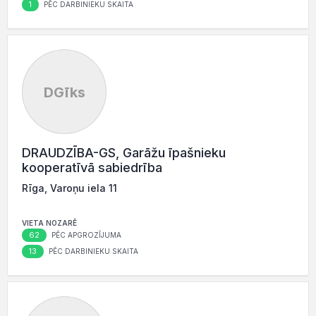
1
PĒC DARBINIEKU SKAITA
DGīks
DRAUDZĪBA-GS, Garāžu īpašnieku
kooperatīvā sabiedrība
Rīga, Varoņu iela 11
VIETA NOZARĒ
62
PĒC APGROZĪJUMA
13
PĒC DARBINIEKU SKAITA