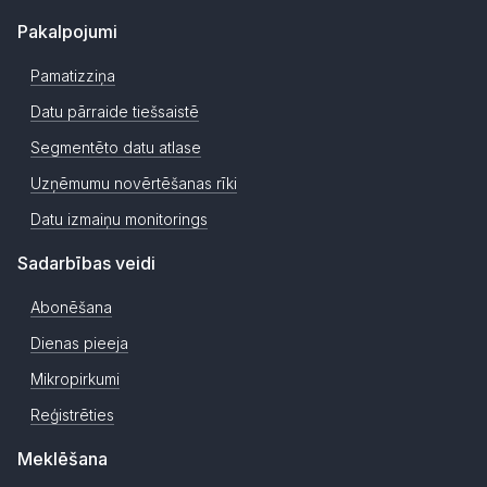
Pakalpojumi
Pamatizziņa
Datu pārraide tiešsaistē
Segmentēto datu atlase
Uzņēmumu novērtēšanas rīki
Datu izmaiņu monitorings
Sadarbības veidi
Abonēšana
Dienas pieeja
Mikropirkumi
Reģistrēties
Meklēšana