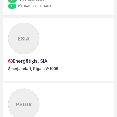
72
PĒC APGROZĪJUMA
15
PĒC DARBINIEKU SKAITA
ESIA
Enerģētiķis, SIA
Šmerļa iela 1, Rīga, LV-1006
PSGīk