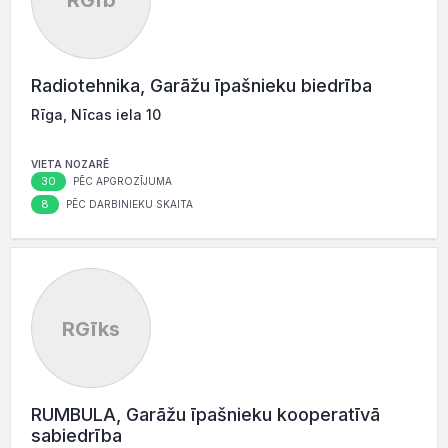
RGīb
Radiotehnika, Garāžu īpašnieku biedrība
Rīga, Nīcas iela 10
VIETA NOZARĒ
30
PĒC APGROZĪJUMA
8
PĒC DARBINIEKU SKAITA
RGīks
RUMBULA, Garāžu īpašnieku kooperatīvā
sabiedrība