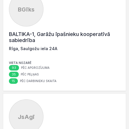
BGīks
BALTIKA-1, Garāžu īpašnieku kooperatīvā
sabiedrība
Rīga, Saulgožu iela 24A
VIETA NOZARĒ
93
PĒC APGROZĪJUMA
35
PĒC PEĻŅAS
15
PĒC DARBINIEKU SKAITA
JsAgī