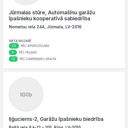
Jūrmalas stūre, Automašīnu garāžu
īpašnieku kooperatīvā sabiedrība
Nometņu iela 24A, Jūrmala, LV-2016
VIETA NOZARĒ
29
PĒC APGROZĪJUMA
9
PĒC PEĻŅAS
15
PĒC DARBINIEKU SKAITA
IGīb
Iļģuciems-2, Garāžu īpašnieku biedrība
Baltā iela 8 k-12 – 105, Rīga, LV-1055