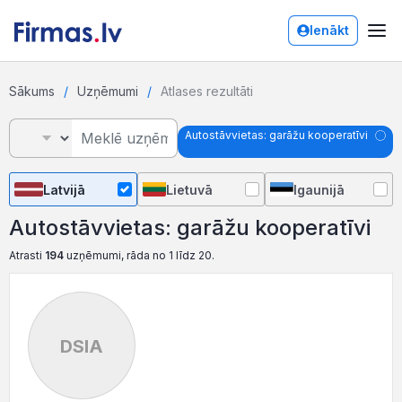
Ienākt
Sākums
Uzņēmumi
Atlases rezultāti
Autostāvvietas: garāžu kooperatīvi
Latvijā
Lietuvā
Igaunijā
Autostāvvietas: garāžu kooperatīvi
Atrasti
194
uzņēmumi, rāda no 1 līdz 20.
DSIA