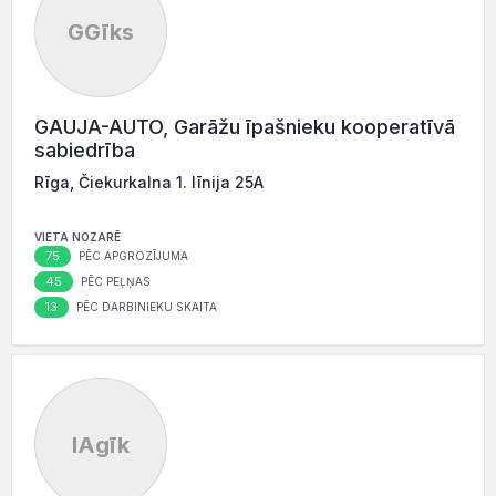
GGīks
GAUJA-AUTO, Garāžu īpašnieku kooperatīvā
sabiedrība
Rīga, Čiekurkalna 1. līnija 25A
VIETA NOZARĒ
75
PĒC APGROZĪJUMA
45
PĒC PEĻŅAS
13
PĒC DARBINIEKU SKAITA
IAgīk