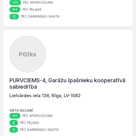
133
PĒC APGROZĪJUMA
84
PĒC PEĻŅAS
12
PĒC DARBINIEKU SKAITA
PGīks
PURVCIEMS-4, Garāžu īpašnieku kooperatīvā
sabiedrība
Lielvārdes iela 136, Rīga, LV-1082
VIETA NOZARĒ
60
PĒC APGROZĪJUMA
6
PĒC PEĻŅAS
4
PĒC DARBINIEKU SKAITA