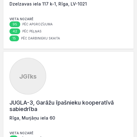
Dzelzavas iela 117 k-1, Rīga, LV-1021
VIETA NOZARĒ
95
PĒC APGROZĪJUMA
42
PĒC PEĻŅAS
15
PĒC DARBINIEKU SKAITA
JGīks
JUGLA-3, Garāžu īpašnieku kooperatīvā
sabiedrība
Rīga, Murjāņu iela 60
VIETA NOZARĒ