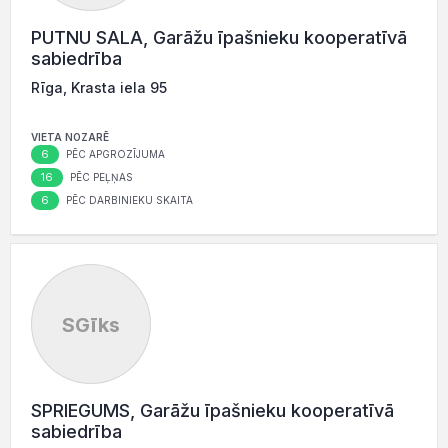
PUTNU SALA, Garāžu īpašnieku kooperatīvā
sabiedrība
Rīga, Krasta iela 95
VIETA NOZARĒ
6
PĒC APGROZĪJUMA
16
PĒC PEĻŅAS
6
PĒC DARBINIEKU SKAITA
SGīks
SPRIEGUMS, Garāžu īpašnieku kooperatīvā
sabiedrība