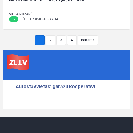
VIETA NOZARĒ
12
PĒC DARBINIEKU SKAITA
1
2
3
4
nākamā