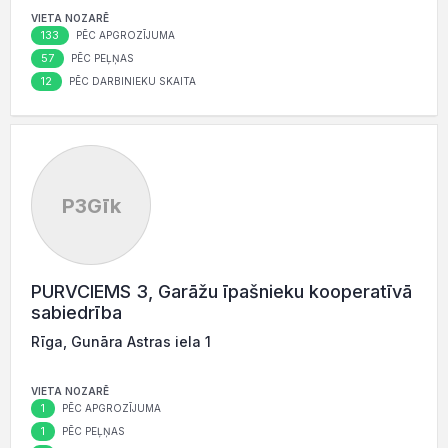
VIETA NOZARĒ
133
PĒC APGROZĪJUMA
57
PĒC PEĻŅAS
12
PĒC DARBINIEKU SKAITA
P3Gīk
PURVCIEMS 3, Garāžu īpašnieku kooperatīvā
sabiedrība
Rīga, Gunāra Astras iela 1
VIETA NOZARĒ
1
PĒC APGROZĪJUMA
1
PĒC PEĻŅAS