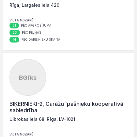
Rīga, Latgales iela 420
VIETA NOZARĒ
31
PĒC APGROZĪJUMA
23
PĒC PEĻŅAS
14
PĒC DARBINIEKU SKAITA
BGīks
BIĶERNIEKI-2, Garāžu īpašnieku kooperatīvā
sabiedrība
Ulbrokas iela 68, Rīga, LV-1021
VIETA NOZARĒ