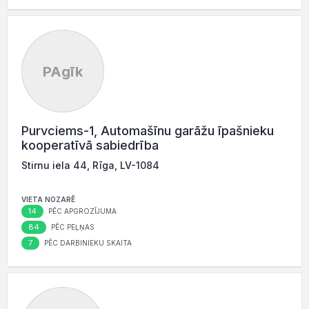
PAgīk
Purvciems-1, Automašīnu garāžu īpašnieku
kooperatīvā sabiedrība
Stirnu iela 44, Rīga, LV-1084
VIETA NOZARĒ
14
PĒC APGROZĪJUMA
84
PĒC PEĻŅAS
7
PĒC DARBINIEKU SKAITA