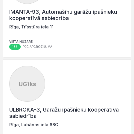
IMANTA-93, Automašīnu garāžu īpašnieku
kooperatīvā sabiedrība
Rīga, Trīsstūra iela 11
VIETA NOZARĒ
133
PĒC APGROZĪJUMA
UGīks
ULBROKA-3, Garāžu īpašnieku kooperatīvā
sabiedrība
Rīga, Lubānas iela 88C