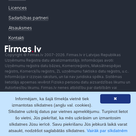
Licences
Sadarbības partneri
Atsauksmes
Kontakti
Copyright © Firmas.lv 2007-2026. Firmas.lv ir Latvijas Republikas
Uzņēmumu Reģistra datu atkalizmantotājs. Informācijas avoti:
Uzņēmumu reģistra datu bāzes, Komercreģistrs, Maksātnespējas
reģistrs, Komercķīlu reģistrs, ZL uzņēmumu faktisko datu reģistrs, u.c..
Informācijai ir izziņas raksturs, un tai nav juridiska spēka. Sistēmas
lietotājs apņemas ievērot Fizisko personu datu aizsardzības likumu un
Autortiesību likumu. Firmas.lv nenes atbildību par darbībām vai
lēmumiem, kas balstīti uz saņemto pakalpojumu. Lietotājam aizliegts
Informējam, ka šajā tīmekļa vietnē tiek
✖
izmantot jebkādas automatizētas sistēmas vai iekārtas (robotus)
piekļuvei sistēmai bez rakstiskas saskaņošanas ar Firmas.lv. Galvenā
izmantotas sīkdatnes (angļu val. cookies).
redaktore: Ingūna Pempere.
Sīkdatne uzkrāj datus par vietnes apmeklējumu. Turpinot lietot
Lietošanas noteikumi
Privātuma politika
Norēķini ar
šo vietni, Jūs piekrītat, ka mēs uzkrāsim un izmantosim
sīkdatnes Jūsu ierīcē. Savu piekrišanu Jūs jebkurā laikā varat
atsaukt, nodzēšot saglabātās sīkdatnes.
Vairāk par sīkdatnēm