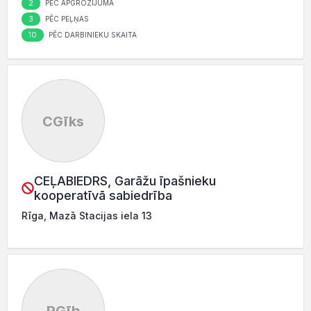
2
PĒC APGROZĪJUMA
3
PĒC PEĻŅAS
10
PĒC DARBINIEKU SKAITA
CGīks
CEĻABIEDRS, Garāžu īpašnieku
kooperatīvā sabiedrība
Rīga, Mazā Stacijas iela 13