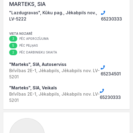
MARTEKS, SIA
"Lazdugravas", Kūku pag., Jēkabpils nov.,
LV-5222
65230333
VIETA NOZARĒ
3
PĒC APGROZĪJUMA
5
PĒC PEĻŅAS
2
PĒC DARBINIEKU SKAITA
"Marteks", SIA, Autoserviss
Brīvības 2E-1, Jēkabpils, Jēkabpils nov. LV-
65234501
5201
"Marteks", SIA, Veikals
Brīvības 2E-1, Jēkabpils, Jēkabpils nov. LV-
65230333
5201