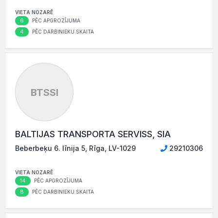
VIETA NOZARĒ
6
PĒC APGROZĪJUMA
4
PĒC DARBINIEKU SKAITA
BTSSI
BALTIJAS TRANSPORTA SERVISS, SIA
Beberbeķu 6. līnija 5, Rīga, LV-1029
29210306
VIETA NOZARĒ
14
PĒC APGROZĪJUMA
8
PĒC DARBINIEKU SKAITA