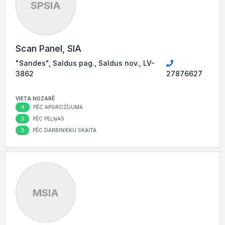
SPSIA
Scan Panel, SIA
"Sandes", Saldus pag., Saldus nov., LV-
3862
27876627
VIETA NOZARĒ
4
PĒC APGROZĪJUMA
3
PĒC PEĻŅAS
3
PĒC DARBINIEKU SKAITA
MSIA