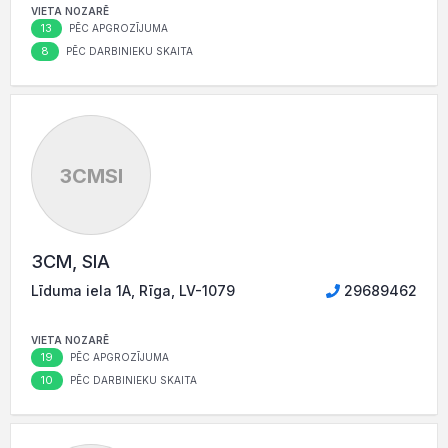
VIETA NOZARĒ
13
PĒC APGROZĪJUMA
8
PĒC DARBINIEKU SKAITA
3CMSI
3CM, SIA
Līduma iela 1A, Rīga, LV-1079
29689462
VIETA NOZARĒ
19
PĒC APGROZĪJUMA
10
PĒC DARBINIEKU SKAITA