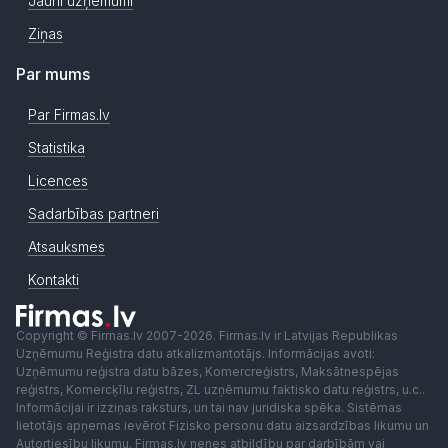
Jauni uzņēmumi
Ziņas
Par mums
Par Firmas.lv
Statistika
Licences
Sadarbības partneri
Atsauksmes
Kontakti
Copyright © Firmas.lv 2007-2026. Firmas.lv ir Latvijas Republikas
Uzņēmumu Reģistra datu atkalizmantotājs. Informācijas avoti:
Uzņēmumu reģistra datu bāzes, Komercreģistrs, Maksātnespējas
reģistrs, Komercķīlu reģistrs, ZL uzņēmumu faktisko datu reģistrs, u.c..
Informācijai ir izziņas raksturs, un tai nav juridiska spēka. Sistēmas
lietotājs apņemas ievērot Fizisko personu datu aizsardzības likumu un
Autortiesību likumu. Firmas.lv nenes atbildību par darbībām vai