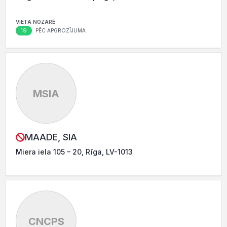
VIETA NOZARĒ
19
PĒC APGROZĪJUMA
MSIA
MAADE, SIA
Miera iela 105 – 20, Rīga, LV-1013
CNCPS