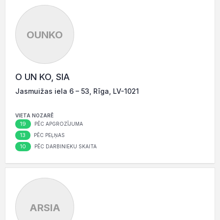
OUNKO
O UN KO, SIA
Jasmuižas iela 6 – 53, Rīga, LV-1021
VIETA NOZARĒ
19
PĒC APGROZĪJUMA
13
PĒC PEĻŅAS
10
PĒC DARBINIEKU SKAITA
ARSIA