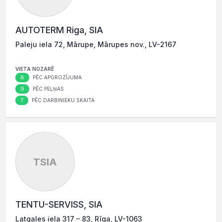
AUTOTERM Riga, SIA
Paleju iela 72, Mārupe, Mārupes nov., LV-2167
VIETA NOZARĒ
8
PĒC APGROZĪJUMA
9
PĒC PEĻŅAS
7
PĒC DARBINIEKU SKAITA
TSIA
TENTU-SERVISS, SIA
Latgales iela 317 – 83, Rīga, LV-1063