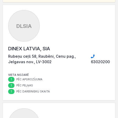
DLSIA
DINEX LATVIA, SIA
Rubeņu ceļš 58, Raubēni, Cenu pag.,
Jelgavas nov., LV-3002
63020200
VIETA NOZARĒ
1
PĒC APGROZĪJUMA
1
PĒC PEĻŅAS
1
PĒC DARBINIEKU SKAITA