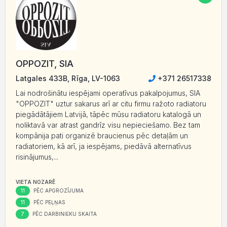
OPPOZIT, SIA
Latgales 433B, Rīga, LV-1063
+371 26517338
Lai nodrošinātu iespējami operatīvus pakalpojumus, SIA
"OPPOZIT" uztur sakarus arī ar citu firmu ražoto radiatoru
piegādātājiem Latvijā, tāpēc mūsu radiatoru katalogā un
noliktavā var atrast gandrīz visu nepieciešamo. Bez tam
kompānija pati organizē braucienus pēc detaļām un
radiatoriem, kā arī, ja iespējams, piedāvā alternatīvus
risinājumus,...
VIETA NOZARĒ
11
PĒC APGROZĪJUMA
11
PĒC PEĻŅAS
7
PĒC DARBINIEKU SKAITA