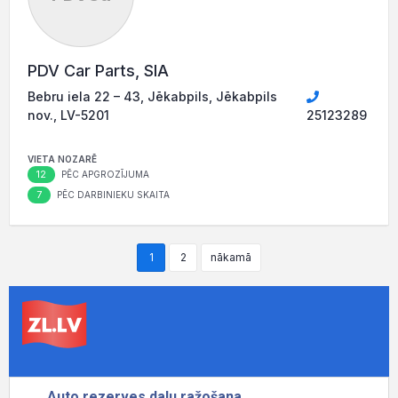
PDV Car Parts, SIA
Bebru iela 22 – 43, Jēkabpils, Jēkabpils
nov., LV-5201
25123289
VIETA NOZARĒ
12
PĒC APGROZĪJUMA
7
PĒC DARBINIEKU SKAITA
1
2
nākamā