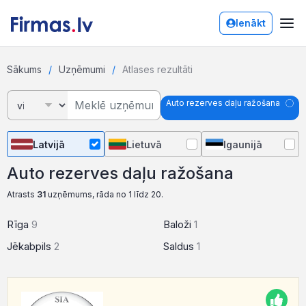
Ienākt
Sākums
Uzņēmumi
Atlases rezultāti
Auto rezerves daļu ražošana
Latvijā
Lietuvā
Igaunijā
Auto rezerves daļu ražošana
Atrasts
31
uzņēmums, rāda no 1 līdz 20.
Rīga
9
Baloži
1
Jēkabpils
2
Saldus
1