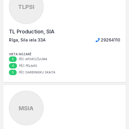
TLPSI
TL Production, SIA
Rīga, Sila iela 33A
29264110
VIETA NOZARĒ
5
PĒC APGROZĪJUMA
4
PĒC PEĻŅAS
5
PĒC DARBINIEKU SKAITA
MSIA