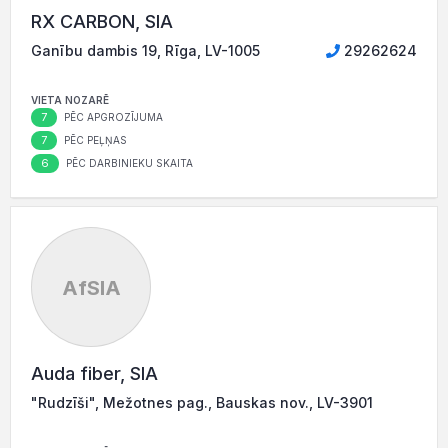
RX CARBON, SIA
Ganību dambis 19, Rīga, LV-1005
29262624
VIETA NOZARĒ
7
PĒC APGROZĪJUMA
7
PĒC PEĻŅAS
6
PĒC DARBINIEKU SKAITA
AfSIA
Auda fiber, SIA
"Rudzīši", Mežotnes pag., Bauskas nov., LV-3901