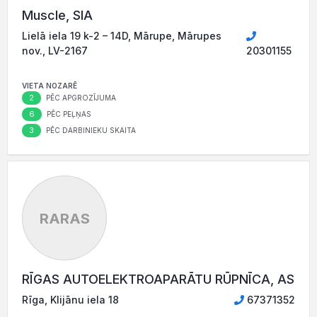
Muscle, SIA
Lielā iela 19 k-2 – 14D, Mārupe, Mārupes
nov., LV-2167
20301155
VIETA NOZARĒ
2
PĒC APGROZĪJUMA
6
PĒC PEĻŅAS
3
PĒC DARBINIEKU SKAITA
RARAS
RĪGAS AUTOELEKTROAPARĀTU RŪPNĪCA, AS
Rīga, Klijānu iela 18
67371352