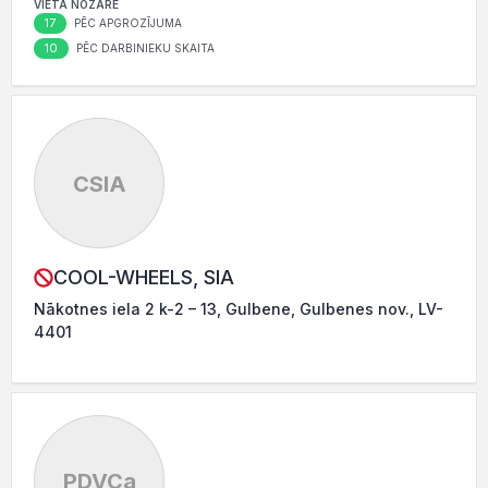
VIETA NOZARĒ
17
PĒC APGROZĪJUMA
10
PĒC DARBINIEKU SKAITA
CSIA
COOL-WHEELS, SIA
Nākotnes iela 2 k-2 – 13, Gulbene, Gulbenes nov., LV-
4401
PDVCa