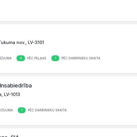
 Tukuma nov., LV-3101
6
7
ZĪJUMA
PĒC PEĻŅAS
PĒC DARBINIEKU SKAITA
ilnsabiedrība
a, LV-1013
7
OZĪJUMA
PĒC DARBINIEKU SKAITA