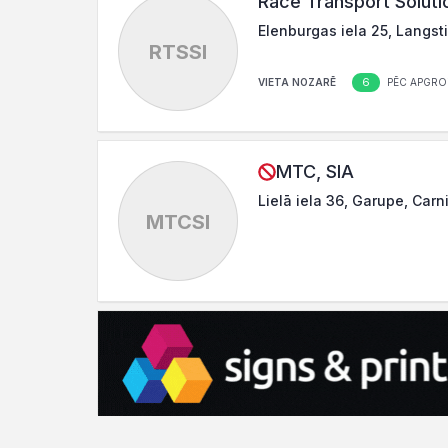
Race Transport Soluti
Elenburgas iela 25, Langst
RTSSI
6
VIETA NOZARĒ
PĒC APGRO
MTC, SIA
Lielā iela 36, Garupe, Car
MTCSI