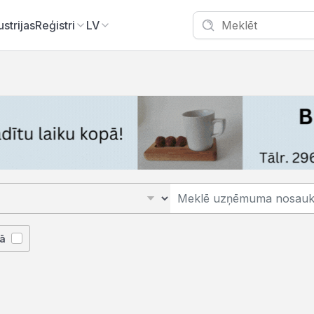
ustrijas
Reģistri
LV
jā