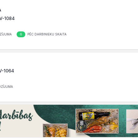
A
 LV-1084
6
ZĪJUMA
PĒC DARBINIEKU SKAITA
LV-1064
OZĪJUMA