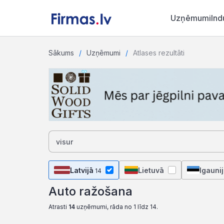
Uzņēmumi
Ind
Sākums
Uzņēmumi
Atlases rezultāti
Latvijā
Lietuvā
Igauni
14
Auto ražošana
Atrasti
14
uzņēmumi, rāda no 1 līdz 14.