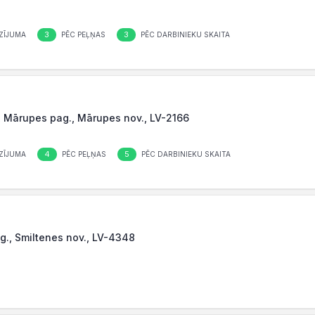
3
3
ZĪJUMA
PĒC PEĻŅAS
PĒC DARBINIEKU SKAITA
 Mārupes pag., Mārupes nov., LV-2166
4
5
ZĪJUMA
PĒC PEĻŅAS
PĒC DARBINIEKU SKAITA
g., Smiltenes nov., LV-4348