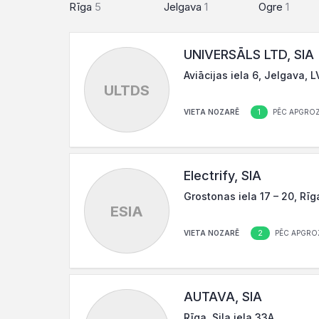
Rīga
5
Jelgava
1
Ogre
1
UNIVERSĀLS LTD, SIA
Aviācijas iela 6, Jelgava, 
ULTDS
1
VIETA NOZARĒ
PĒC APGROZ
Electrify, SIA
Grostonas iela 17 – 20, Rīg
ESIA
2
VIETA NOZARĒ
PĒC APGRO
AUTAVA, SIA
Rīga, Sila iela 33A