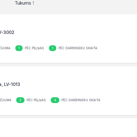
Tukums
1
LV-3002
1
1
ĪJUMA
PĒC PEĻŅAS
PĒC DARBINIEKU SKAITA
a, LV-1013
2
4
ZĪJUMA
PĒC PEĻŅAS
PĒC DARBINIEKU SKAITA