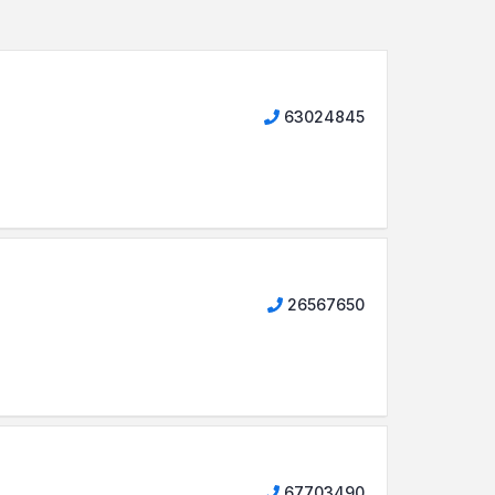
63024845
26567650
67703490