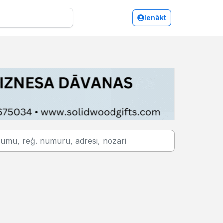
Ienākt
Auto ražošana