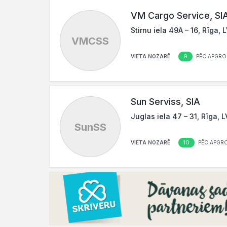
VM Cargo Service, SI
Stirnu iela 49A – 16, Rīga,
VMCSS
9
VIETA NOZARĒ
PĒC APGRO
Sun Serviss, SIA
Juglas iela 47 – 31, Rīga, 
SunSS
10
VIETA NOZARĒ
PĒC APGR