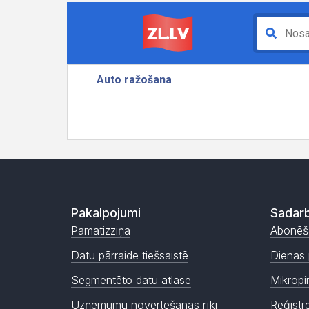
Pakalpojumi
Sadarb
Pamatizziņa
Abonēš
Datu pārraide tiešsaistē
Dienas 
Segmentēto datu atlase
Mikropi
Uzņēmumu novērtēšanas rīki
Reģistr