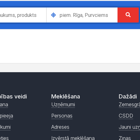
ības veidi
Meklēšana
Dažādi
ana
Uzņēmumi
Zemesgr
pieeja
Personas
CSDD
rkumi
Adreses
Jauni uz
ēties
Izvērstā meklēšana
Ziņas