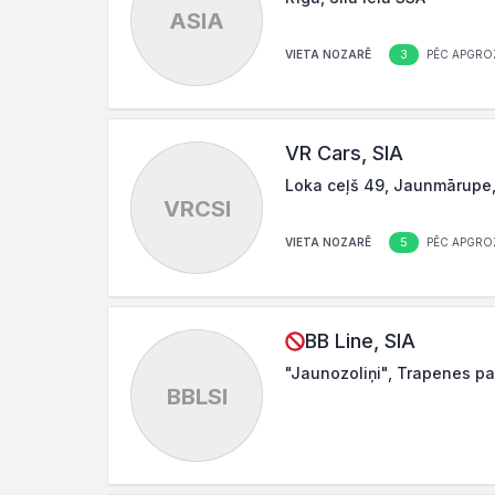
ASIA
3
VIETA NOZARĒ
PĒC APGRO
VR Cars, SIA
Loka ceļš 49, Jaunmārupe,
VRCSI
5
VIETA NOZARĒ
PĒC APGRO
BB Line, SIA
"Jaunozoliņi", Trapenes pa
BBLSI