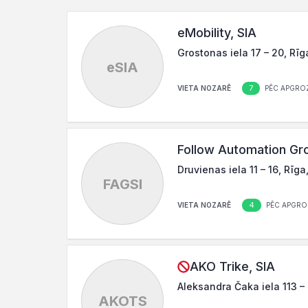
eMobility, SIA
Grostonas iela 17 – 20, Rīg
eSIA
7
VIETA NOZARĒ
PĒC APGRO
Follow Automation Gro
Druvienas iela 11 – 16, Rīga
FAGSI
4
VIETA NOZARĒ
PĒC APGRO
AKO Trike, SIA
Aleksandra Čaka iela 113 – 
AKOTS