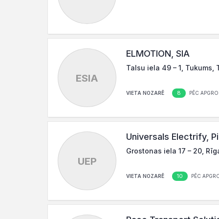
ELMOTION, SIA
Talsu iela 49 – 1, Tukums,
ESIA
8
VIETA NOZARĒ
PĒC APGRO
Universals Electrify, P
Grostonas iela 17 – 20, Rīg
UEP
10
VIETA NOZARĒ
PĒC APGR