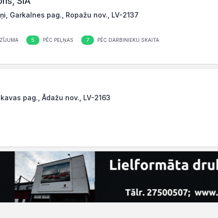
ons, SIA
iņi, Garkalnes pag., Ropažu nov., LV-2137
5
7
ZĪJUMA
PĒC PEĻŅAS
PĒC DARBINIEKU SKAITA
nikavas pag., Ādažu nov., LV-2163