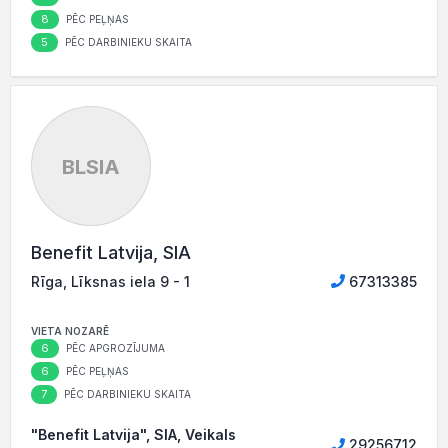
8
PĒC PEĻŅAS
5
PĒC DARBINIEKU SKAITA
BLSIA
Benefit Latvija, SIA
Rīga, Līksnas iela 9 - 1
67313385
VIETA NOZARĒ
6
PĒC APGROZĪJUMA
6
PĒC PEĻŅAS
7
PĒC DARBINIEKU SKAITA
"Benefit Latvija", SIA, Veikals
29256712