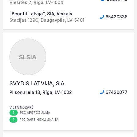
Viesītes 2, Rīga, LV-1004
"Benefit Latvija", SIA, Veikals
65420338
Stacijas 129O, Daugavpils, LV-5401
SLSIA
SVYDIS LATVIJA, SIA
Pilsoņu iela 1B, Rīga, LV-1002
67420077
VIETA NOZARĒ
5
PĒC APGROZĪJUMA
7
PĒC DARBINIEKU SKAITA