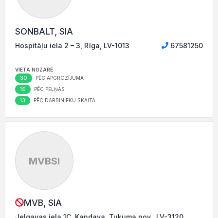
SONBALT, SIA
Hospitāļu iela 2 – 3, Rīga, LV-1013
67581250
VIETA NOZARĒ
30
PĒC APGROZĪJUMA
19
PĒC PEĻŅAS
13
PĒC DARBINIEKU SKAITA
MVBSI
MVB, SIA
Jelgavas iela 1C, Kandava, Tukuma nov., LV-3120