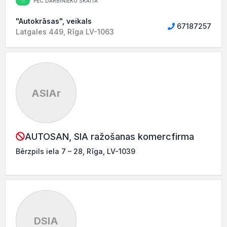
11
PĒC DARBINIEKU SKAITA
"Autokrāsas", veikals
67187257
Latgales 449, Rīga LV-1063
ASIAr
AUTOSAN, SIA ražošanas komercfirma
Bērzpils iela 7 – 28, Rīga, LV-1039
DSIA