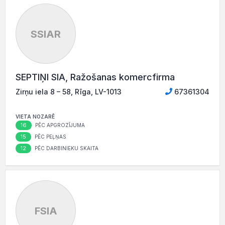
SSIAR
SEPTIŅI SIA, Ražošanas komercfirma
Zirņu iela 8 – 58, Rīga, LV-1013
67361304
VIETA NOZARĒ
16
PĒC APGROZĪJUMA
15
PĒC PEĻŅAS
12
PĒC DARBINIEKU SKAITA
FSIA