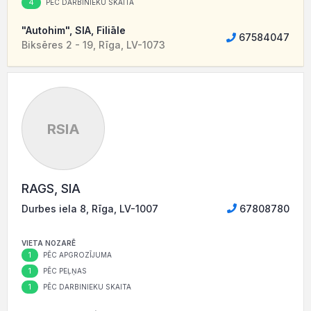
4
PĒC DARBINIEKU SKAITA
"Autohim", SIA, Filiāle
67584047
Biksēres 2 - 19, Rīga, LV-1073
RSIA
RAGS, SIA
Durbes iela 8, Rīga, LV-1007
67808780
VIETA NOZARĒ
1
PĒC APGROZĪJUMA
1
PĒC PEĻŅAS
1
PĒC DARBINIEKU SKAITA