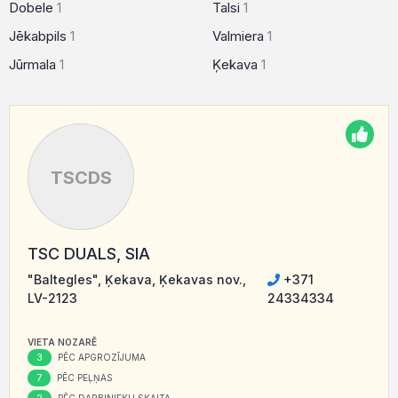
Dobele
1
Talsi
1
Jēkabpils
1
Valmiera
1
Jūrmala
1
Ķekava
1
TSCDS
TSC DUALS, SIA
"Baltegles", Ķekava, Ķekavas nov.,
+371
LV-2123
24334334
VIETA NOZARĒ
3
PĒC APGROZĪJUMA
7
PĒC PEĻŅAS