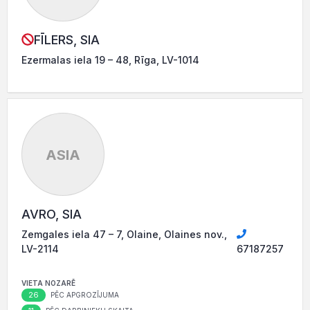
FĪLERS, SIA
Ezermalas iela 19 – 48, Rīga, LV-1014
ASIA
AVRO, SIA
Zemgales iela 47 – 7, Olaine, Olaines nov.,
LV-2114
67187257
VIETA NOZARĒ
26
PĒC APGROZĪJUMA