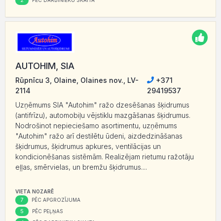
2
PĒC DARBINIEKU SKAITA
AUTOHIM, SIA
Rūpnīcu 3, Olaine, Olaines nov., LV-
+371
2114
29419537
Uzņēmums SIA "Autohim" ražo dzesēšanas šķidrumus
(antifrīzu), automobiļu vējstiklu mazgāšanas šķidrumus.
Nodrošinot nepieciešamo asortimentu, uzņēmums
"Autohim" ražo arī destilētu ūdeni, aizdedzināšanas
šķidrumus, šķidrumus apkures, ventilācijas un
kondicionēšanas sistēmām. Realizējam rietumu ražotāju
eļļas, smērvielas, un bremžu šķidrumus....
VIETA NOZARĒ
7
PĒC APGROZĪJUMA
5
PĒC PEĻŅAS