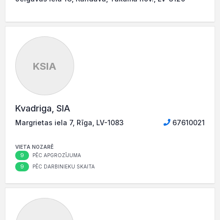
KSIA
Kvadriga, SIA
Margrietas iela 7, Rīga, LV-1083
67610021
VIETA NOZARĒ
9
PĒC APGROZĪJUMA
9
PĒC DARBINIEKU SKAITA