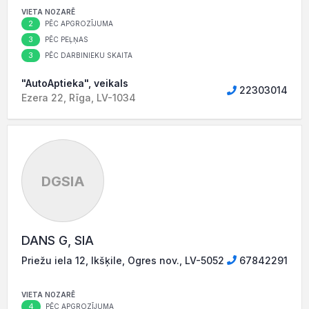
VIETA NOZARĒ
2
PĒC APGROZĪJUMA
3
PĒC PEĻŅAS
3
PĒC DARBINIEKU SKAITA
"AutoAptieka", veikals
22303014
Ezera 22, Rīga, LV-1034
DGSIA
DANS G, SIA
Priežu iela 12, Ikšķile, Ogres nov., LV-5052
67842291
VIETA NOZARĒ
4
PĒC APGROZĪJUMA