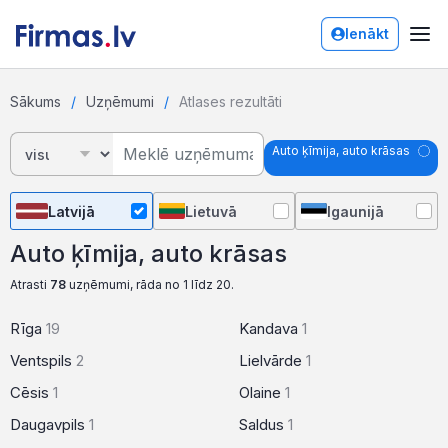
Ienākt
Sākums
Uzņēmumi
Atlases rezultāti
Auto ķīmija, auto krāsas
Latvijā
Lietuvā
Igaunijā
Auto ķīmija, auto krāsas
Atrasti
78
uzņēmumi, rāda no 1 līdz 20.
Rīga
19
Kandava
1
Ventspils
2
Lielvārde
1
Cēsis
1
Olaine
1
Daugavpils
1
Saldus
1