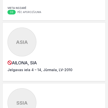
VIETA NOZARĒ
33
PĒC APGROZĪJUMA
ASIA
AILONA, SIA
Jelgavas iela 4 – 14, Jūrmala, LV-2010
SSIA