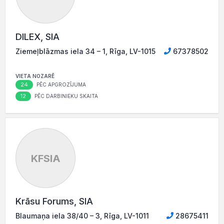
DILEX, SIA
Ziemeļblāzmas iela 34 – 1, Rīga, LV-1015
67378502
VIETA NOZARĒ
24
PĒC APGROZĪJUMA
12
PĒC DARBINIEKU SKAITA
KFSIA
Krāsu Forums, SIA
Blaumaņa iela 38/40 – 3, Rīga, LV-1011
28675411