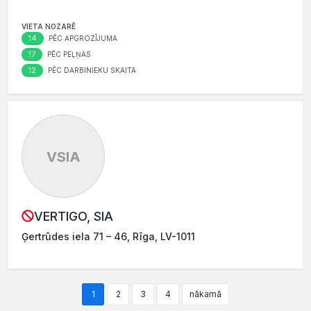
VIETA NOZARĒ
14
PĒC APGROZĪJUMA
17
PĒC PEĻŅAS
12
PĒC DARBINIEKU SKAITA
VSIA
VERTIGO, SIA
Ģertrūdes iela 71 – 46, Rīga, LV-1011
1
2
3
4
nākamā