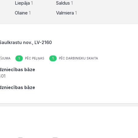
Liepāja
1
Saldus
1
Olaine
1
Valmiera
1
 Saulkrastu nov., LV-2160
1
1
ĪJUMA
PĒC PEĻŅAS
PĒC DARBINIEKU SKAITA
rdzniecības bāze
401
rdzniecības bāze