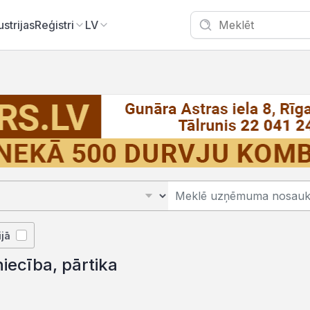
ustrijas
Reģistri
LV
ijā
iecība, pārtika