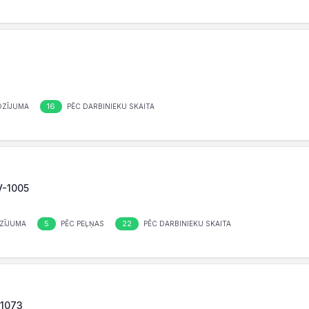
16
OZĪJUMA
PĒC DARBINIEKU SKAITA
V-1005
5
22
ZĪJUMA
PĒC PEĻŅAS
PĒC DARBINIEKU SKAITA
-1073