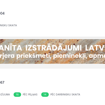
004
NIEKU SKAITA
067
16
14
OZĪJUMA
PĒC PEĻŅAS
PĒC DARBINIEKU SKAITA