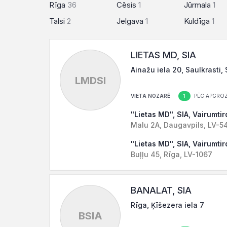
Rīga
36
Cēsis
1
Jūrmala
1
Talsi
2
Jelgava
1
Kuldīga
1
LIETAS MD, SIA
Ainažu iela 20, Saulkrasti,
LMDSI
1
VIETA NOZARĒ
PĒC APGROZ
"Lietas MD", SIA, Vairumti
Malu 2A, Daugavpils, LV-5
"Lietas MD", SIA, Vairumti
Buļļu 45, Rīga, LV-1067
BANALAT, SIA
Rīga, Ķīšezera iela 7
BSIA