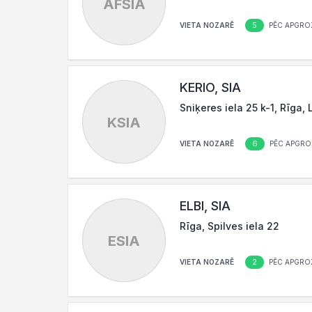
AFSIA
5
VIETA NOZARĒ
PĒC APGRO
KERIO, SIA
Sniķeres iela 25 k-1, Rīga,
KSIA
6
VIETA NOZARĒ
PĒC APGRO
ELBI, SIA
Rīga, Spilves iela 22
ESIA
2
VIETA NOZARĒ
PĒC APGRO