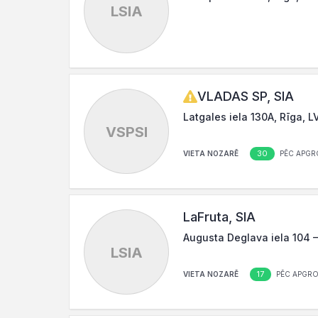
LSIA
VLADAS SP, SIA
Latgales iela 130A, Rīga, L
VSPSI
30
VIETA NOZARĒ
PĒC APGR
LaFruta, SIA
Augusta Deglava iela 104 –
LSIA
17
VIETA NOZARĒ
PĒC APGRO