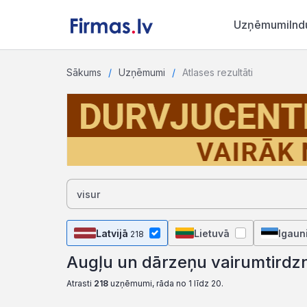
Uzņēmumi
Ind
Sākums
Uzņēmumi
Atlases rezultāti
Latvijā
Lietuvā
Igaun
218
Augļu un dārzeņu vairumtirdzn
Atrasti
218
uzņēmumi, rāda no 1 līdz 20.