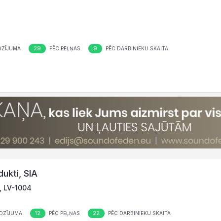
7
29
9
OZĪJUMA
PĒC PEĻŅAS
PĒC DARBINIEKU SKAITA
dukti, SIA
, LV-1004
12
22
OZĪJUMA
PĒC PEĻŅAS
PĒC DARBINIEKU SKAITA