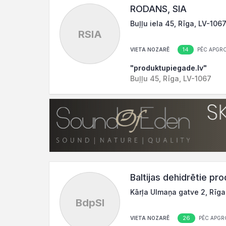
RODANS, SIA
Buļļu iela 45, Rīga, LV-106
RSIA
14
VIETA NOZARĒ
PĒC APGR
"produktupiegade.lv"
Buļļu 45, Rīga, LV-1067
Baltijas dehidrētie pro
Kārļa Ulmaņa gatve 2, Rīga
BdpSI
26
VIETA NOZARĒ
PĒC APGR