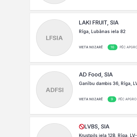
LAKI FRUIT, SIA
Rīga, Lubānas iela 82
LFSIA
16
VIETA NOZARĒ
PĒC APGR
AD Food, SIA
Ganību dambis 36, Rīga, L
ADFSI
9
VIETA NOZARĒ
PĒC APGRO
LVBS, SIA
Krustpils iela 12B, Rīga, LV