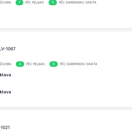
7
11
ZĪJUMA
PĒC PEĻŅAS
PĒC DARBINIEKU SKAITA
 LV-1067
4
6
ZĪJUMA
PĒC PEĻŅAS
PĒC DARBINIEKU SKAITA
iktava
iktava
-1021