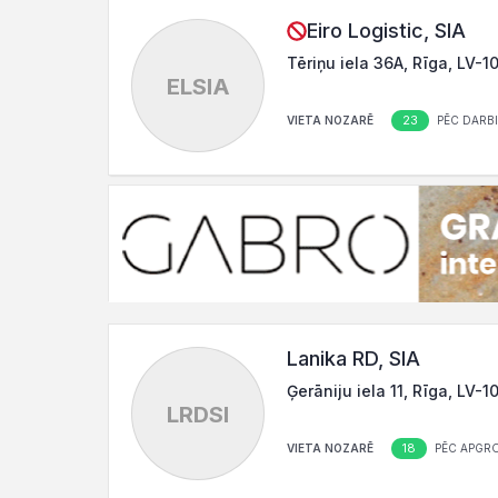
Eiro Logistic, SIA
Tēriņu iela 36A, Rīga, LV-1
ELSIA
23
VIETA NOZARĒ
PĒC DARBI
Lanika RD, SIA
Ģerāniju iela 11, Rīga, LV-1
LRDSI
18
VIETA NOZARĒ
PĒC APGR