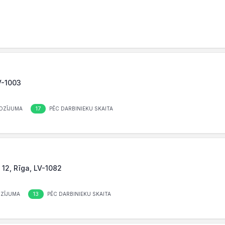
V-1003
17
OZĪJUMA
PĒC DARBINIEKU SKAITA
 12, Rīga, LV-1082
13
ZĪJUMA
PĒC DARBINIEKU SKAITA