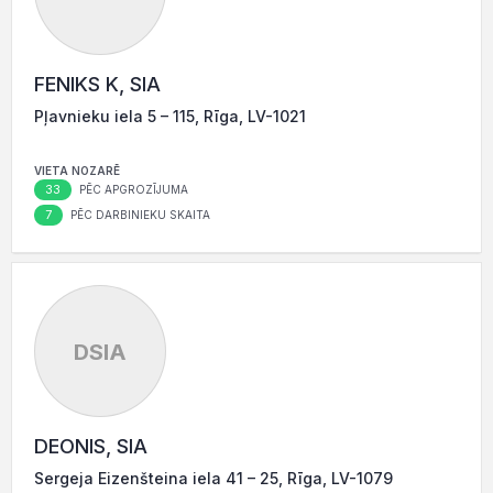
FENIKS K, SIA
Pļavnieku iela 5 – 115, Rīga, LV-1021
VIETA NOZARĒ
33
PĒC APGROZĪJUMA
7
PĒC DARBINIEKU SKAITA
DSIA
DEONIS, SIA
Sergeja Eizenšteina iela 41 – 25, Rīga, LV-1079