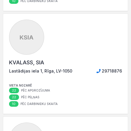
10
PĒC DARBINIEKU SKAITA
KSIA
KVALASS, SIA
Lastādijas iela 1, Rīga, LV-1050
29718876
VIETA NOZARĒ
22
PĒC APGROZĪJUMA
22
PĒC PEĻŅAS
10
PĒC DARBINIEKU SKAITA