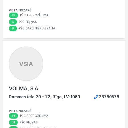
VIETA NOZARĒ
19
PĒC APGROZĪJUMA
6
PĒC PEĻŅAS
9
PĒC DARBINIEKU SKAITA
VSIA
VOLMA, SIA
Dammes iela 29 – 72, Rīga, LV-1069
26780578
VIETA NOZARĒ
14
PĒC APGROZĪJUMA
31
PĒC PEĻŅAS