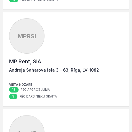
MPRSI
MP Rent, SIA
Andreja Saharova iela 3 – 63, Rīga, LV-1082
VIETA NOZARĒ
18
PĒC APGROZĪJUMA
9
PĒC DARBINIEKU SKAITA