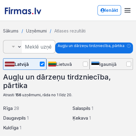
Ienākt
Sākums
Uzņēmumi
Atlases rezultāti
Augļu un dārzeņu tirdzniecība, pārtika
Latvijā
Lietuvā
Igaunijā
Augļu un dārzeņu tirdzniecība,
pārtika
Atrasti
156
uzņēmumi, rāda no 1 līdz 20.
Rīga
28
Salaspils
1
Daugavpils
1
Ķekava
1
Kuldīga
1