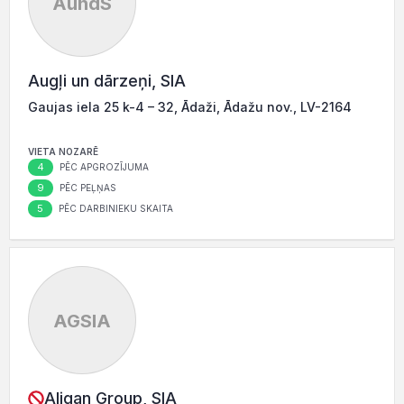
AundS
Augļi un dārzeņi, SIA
Gaujas iela 25 k-4 – 32, Ādaži, Ādažu nov., LV-2164
VIETA NOZARĒ
4
PĒC APGROZĪJUMA
9
PĒC PEĻŅAS
5
PĒC DARBINIEKU SKAITA
AGSIA
Aligan Group, SIA