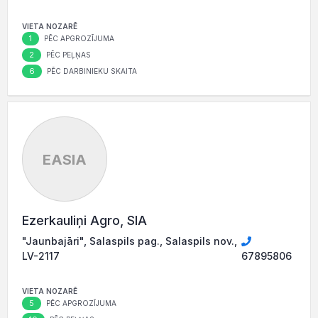
VIETA NOZARĒ
1
PĒC APGROZĪJUMA
2
PĒC PEĻŅAS
6
PĒC DARBINIEKU SKAITA
EASIA
Ezerkauliņi Agro, SIA
"Jaunbajāri", Salaspils pag., Salaspils nov.,
LV-2117
67895806
VIETA NOZARĒ
5
PĒC APGROZĪJUMA