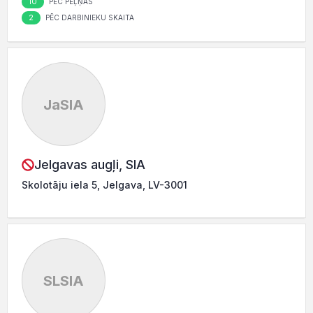
10
PĒC PEĻŅAS
2
PĒC DARBINIEKU SKAITA
JaSIA
Jelgavas augļi, SIA
Skolotāju iela 5, Jelgava, LV-3001
SLSIA