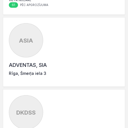
VIETA NOZARĒ
61
PĒC APGROZĪJUMA
ASIA
ADVENTAS, SIA
Rīga, Šmerļa iela 3
DKDSS