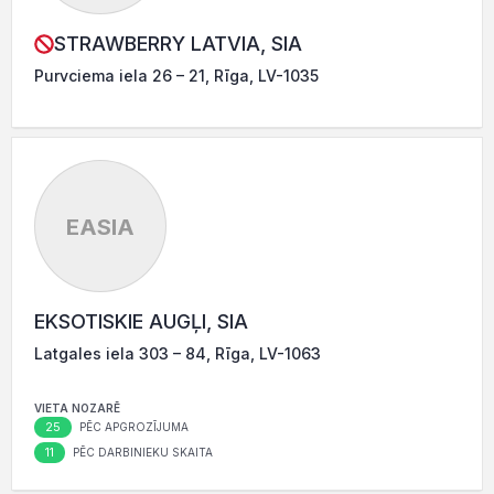
STRAWBERRY LATVIA, SIA
Purvciema iela 26 – 21, Rīga, LV-1035
EASIA
EKSOTISKIE AUGĻI, SIA
Latgales iela 303 – 84, Rīga, LV-1063
VIETA NOZARĒ
25
PĒC APGROZĪJUMA
11
PĒC DARBINIEKU SKAITA