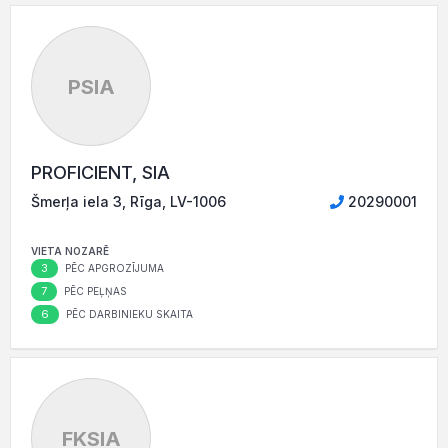
PSIA
PROFICIENT, SIA
Šmerļa iela 3, Rīga, LV-1006
20290001
VIETA NOZARĒ
3
PĒC APGROZĪJUMA
7
PĒC PEĻŅAS
6
PĒC DARBINIEKU SKAITA
FKSIA