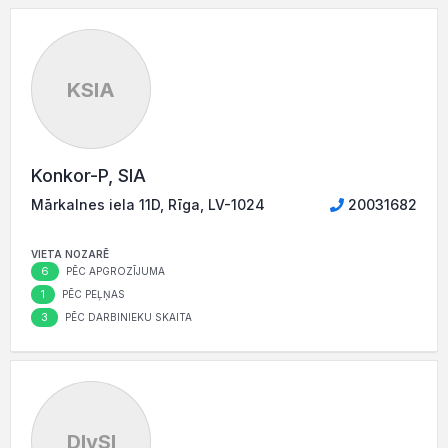
KSIA
Konkor-P, SIA
Mārkalnes iela 11D, Rīga, LV-1024
20031682
VIETA NOZARĒ
6
PĒC APGROZĪJUMA
1
PĒC PEĻŅAS
3
PĒC DARBINIEKU SKAITA
DlvSI