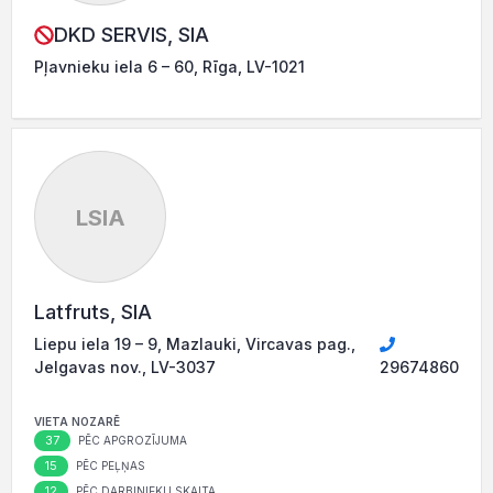
DKD SERVIS, SIA
Pļavnieku iela 6 – 60, Rīga, LV-1021
LSIA
Latfruts, SIA
Liepu iela 19 – 9, Mazlauki, Vircavas pag.,
Jelgavas nov., LV-3037
29674860
VIETA NOZARĒ
37
PĒC APGROZĪJUMA
15
PĒC PEĻŅAS
12
PĒC DARBINIEKU SKAITA