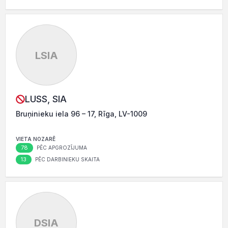
LSIA
LUSS, SIA
Bruņinieku iela 96 – 17, Rīga, LV-1009
VIETA NOZARĒ
78
PĒC APGROZĪJUMA
13
PĒC DARBINIEKU SKAITA
DSIA