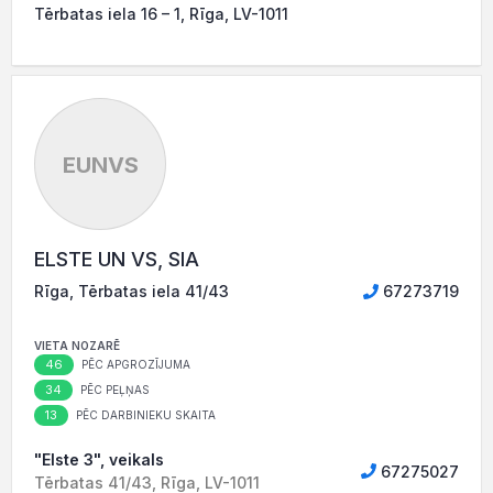
Tērbatas iela 16 – 1, Rīga, LV-1011
EUNVS
ELSTE UN VS, SIA
Rīga, Tērbatas iela 41/43
67273719
VIETA NOZARĒ
46
PĒC APGROZĪJUMA
34
PĒC PEĻŅAS
13
PĒC DARBINIEKU SKAITA
"Elste 3", veikals
67275027
Tērbatas 41/43, Rīga, LV-1011