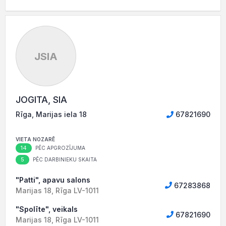
JSIA
JOGITA, SIA
Rīga, Marijas iela 18
67821690
VIETA NOZARĒ
14
PĒC APGROZĪJUMA
5
PĒC DARBINIEKU SKAITA
"Patti", apavu salons
67283868
Marijas 18, Rīga LV-1011
"Spolīte", veikals
67821690
Marijas 18, Rīga LV-1011