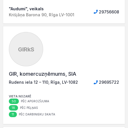
"Audumi", veikals
29756608
Krišjāņa Barona 90, Rīga LV-1001
GIRkS
GIR, komercuzņēmums, SIA
Rudens iela 12 – 110, Rīga, LV-1082
29695722
VIETA NOZARĒ
50
PĒC APGROZĪJUMA
18
PĒC PEĻŅAS
11
PĒC DARBINIEKU SKAITA