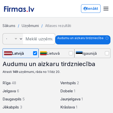
Ienākt
Sākums
Uzņēmumi
Atlases rezultāti
Audumu un aizkaru tirdzniecība
Latvijā
Lietuvā
Igaunijā
Audumu un aizkaru tirdzniecība
Atrasti
149
uzņēmumi, rāda no 1 līdz 20.
Rīga
48
Ventspils
2
Jelgava
6
Dobele
1
Daugavpils
5
Jaunjelgava
1
Jēkabpils
3
Krāslava
1