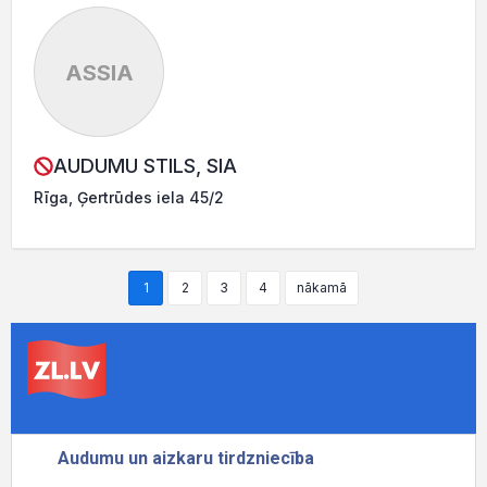
ASSIA
AUDUMU STILS, SIA
Rīga, Ģertrūdes iela 45/2
1
2
3
4
nākamā