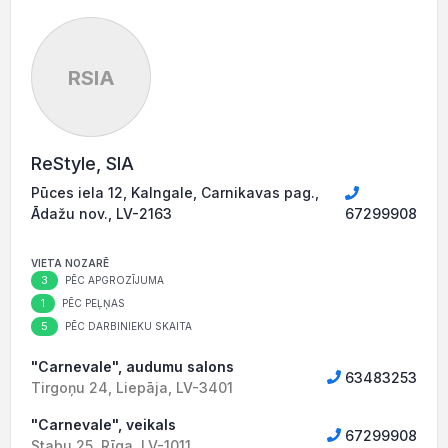
RSIA
ReStyle, SIA
Pūces iela 12, Kalngale, Carnikavas pag.,
Ādažu nov., LV-2163
67299908
VIETA NOZARĒ
3
PĒC APGROZĪJUMA
1
PĒC PEĻŅAS
5
PĒC DARBINIEKU SKAITA
"Carnevale", audumu salons
63483253
Tirgoņu 24, Liepāja, LV-3401
"Carnevale", veikals
67299908
Stabu 25, Rīga, LV-1011