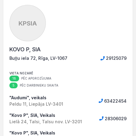
KPSIA
KOVO P, SIA
Buļļu iela 72, Rīga, LV-1067
29125079
VIETA NOZARĒ
18
PĒC APGROZĪJUMA
5
PĒC DARBINIEKU SKAITA
"Audumi", veikals
63422454
Peldu 11, Liepāja LV-3401
"Kovo P", SIA, Veikals
28306029
Lielā 24, Talsi, Talsu nov. LV-3201
"Kovo P", SIA, Veikals