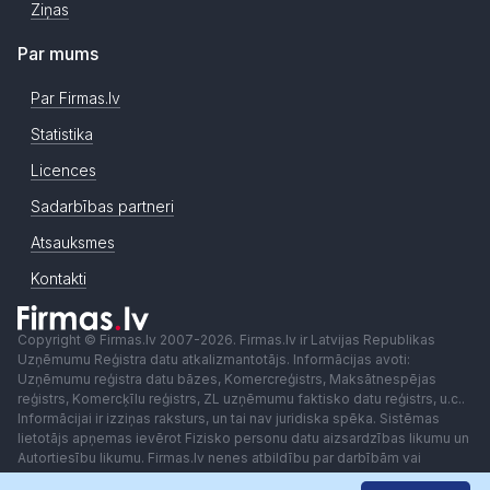
Ziņas
Par mums
Par Firmas.lv
Statistika
Licences
Sadarbības partneri
Atsauksmes
Kontakti
Copyright © Firmas.lv 2007-2026. Firmas.lv ir Latvijas Republikas
Uzņēmumu Reģistra datu atkalizmantotājs. Informācijas avoti:
Uzņēmumu reģistra datu bāzes, Komercreģistrs, Maksātnespējas
reģistrs, Komercķīlu reģistrs, ZL uzņēmumu faktisko datu reģistrs, u.c..
Informācijai ir izziņas raksturs, un tai nav juridiska spēka. Sistēmas
lietotājs apņemas ievērot Fizisko personu datu aizsardzības likumu un
Autortiesību likumu. Firmas.lv nenes atbildību par darbībām vai
lēmumiem, kas balstīti uz saņemto pakalpojumu. Lietotājam aizliegts