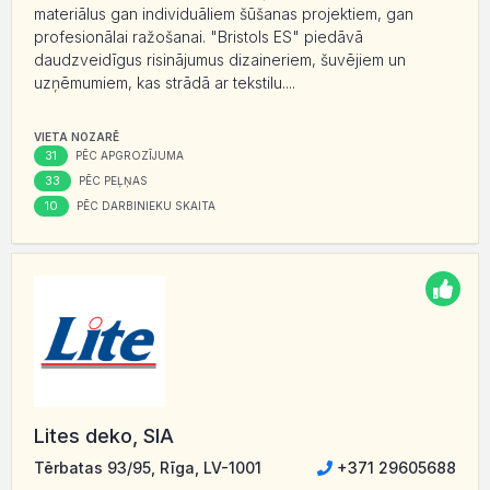
materiālus gan individuāliem šūšanas projektiem, gan
profesionālai ražošanai. "Bristols ES" piedāvā
daudzveidīgus risinājumus dizaineriem, šuvējiem un
uzņēmumiem, kas strādā ar tekstilu....
VIETA NOZARĒ
31
PĒC APGROZĪJUMA
33
PĒC PEĻŅAS
10
PĒC DARBINIEKU SKAITA
Lites deko, SIA
Tērbatas 93/95, Rīga, LV-1001
+371 29605688