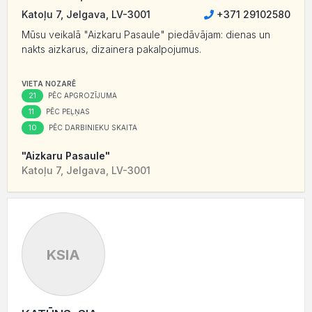
Katoļu 7, Jelgava, LV-3001
+371 29102580
Mūsu veikalā "Aizkaru Pasaule" piedāvājam: dienas un
nakts aizkarus, dizainera pakalpojumus.
VIETA NOZARĒ
21
PĒC APGROZĪJUMA
11
PĒC PEĻŅAS
10
PĒC DARBINIEKU SKAITA
"Aizkaru Pasaule"
Katoļu 7, Jelgava, LV-3001
KSIA