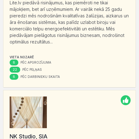
Lite.lv piedāvā risinājumus, kas piemēroti ne tikai
mājokļiem, bet arī uzņēmumiem. Ar vairāk nekā 25 gadu
pieredzi mēs nodrošinām kvalitatīvas žalūzijas, aizkarus un
āra ēnošanas sistēmas, kas palīdz uzlabot biroju vai
komerciālo telpu energoefektivitāti un estētiku. Mēs
piedāvājam pielāgotus risinājumus biznesam, nodrošinot
optimālus rezultātus...
VIETA NOZARĒ
8
PĒC APGROZĪJUMA
22
PĒC PEĻŅAS
8
PĒC DARBINIEKU SKAITA
NK Studio, SIA