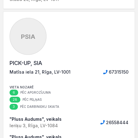
PSIA
PICK-UP, SIA
Matīsa iela 21, Rīga, LV-1001
67315150
VIETA NOZARĒ
6
PĒC APGROZĪJUMA
28
PĒC PEĻŅAS
3
PĒC DARBINIEKU SKAITA
"Pluss Audums", veikals
26558444
Ieriķu 3, Rīga, LV-1084
"Pluss Audums", veikals