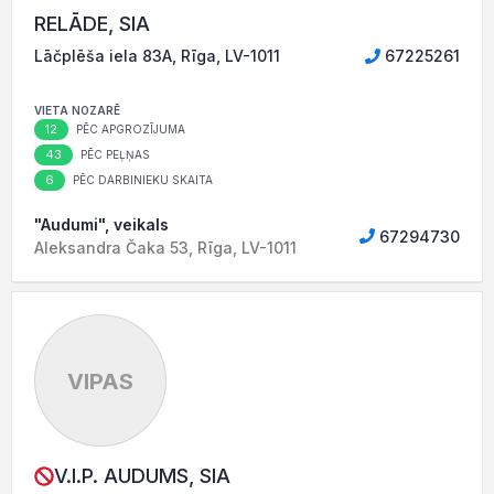
RELĀDE, SIA
Lāčplēša iela 83A, Rīga, LV-1011
67225261
VIETA NOZARĒ
12
PĒC APGROZĪJUMA
43
PĒC PEĻŅAS
6
PĒC DARBINIEKU SKAITA
"Audumi", veikals
67294730
Aleksandra Čaka 53, Rīga, LV-1011
VIPAS
V.I.P. AUDUMS, SIA