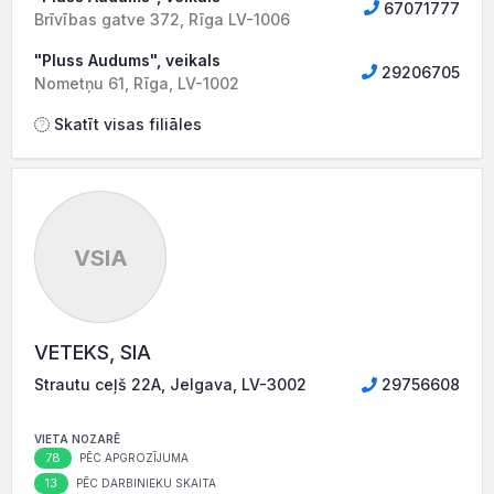
67071777
Brīvības gatve 372, Rīga LV-1006
"Pluss Audums", veikals
29206705
Nometņu 61, Rīga, LV-1002
Skatīt visas filiāles
VSIA
VETEKS, SIA
Strautu ceļš 22A, Jelgava, LV-3002
29756608
VIETA NOZARĒ
78
PĒC APGROZĪJUMA
13
PĒC DARBINIEKU SKAITA