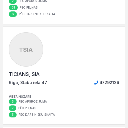
2
PĒC APGROZĪJUMA
31
PĒC PEĻŅAS
6
PĒC DARBINIEKU SKAITA
TSIA
TICIANS, SIA
Rīga, Stabu iela 47
67292126
VIETA NOZARĒ
5
PĒC APGROZĪJUMA
7
PĒC PEĻŅAS
5
PĒC DARBINIEKU SKAITA