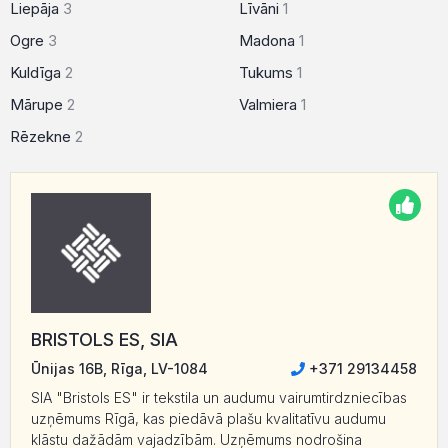
Liepāja
3
Līvāni
1
Ogre
3
Madona
1
Kuldīga
2
Tukums
1
Mārupe
2
Valmiera
1
Rēzekne
2
BRISTOLS ES, SIA
Ūnijas 16B, Rīga, LV-1084
+371 29134458
SIA "Bristols ES" ir tekstila un audumu vairumtirdzniecības
uzņēmums Rīgā, kas piedāvā plašu kvalitatīvu audumu
klāstu dažādām vajadzībām. Uzņēmums nodrošina