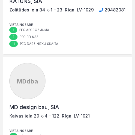
KATŪNS, SIA
Zolitūdes iela 34 k-1 – 23, Rīga, LV-1029
29482081
VIETA NOZARĒ
7
PĒC APGROZĪJUMA
2
PĒC PEĻŅAS
11
PĒC DARBINIEKU SKAITA
MDdba
MD design bau, SIA
Kaivas iela 29 k-4 – 122, Rīga, LV-1021
VIETA NOZARĒ