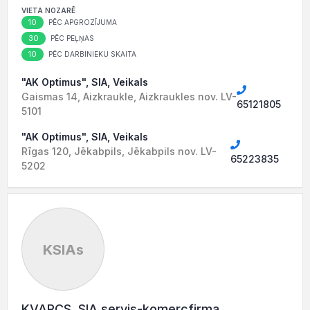
VIETA NOZARĒ
10
PĒC APGROZĪJUMA
30
PĒC PEĻŅAS
10
PĒC DARBINIEKU SKAITA
"AK Optimus", SIA, Veikals
Gaismas 14, Aizkraukle, Aizkraukles nov. LV-
65121805
5101
"AK Optimus", SIA, Veikals
Rīgas 120, Jēkabpils, Jēkabpils nov. LV-
65223835
5202
KSIAs
KVARCS, SIA servis-komercfirma