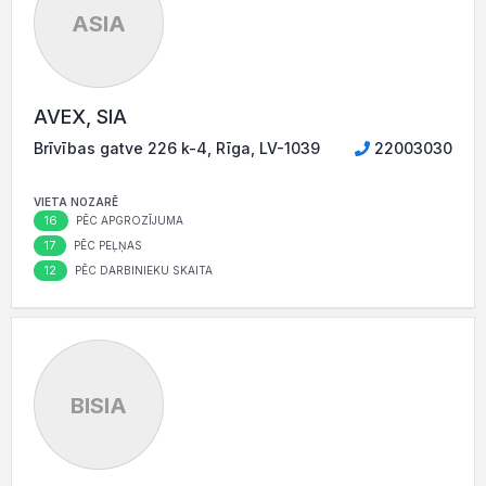
ASIA
AVEX, SIA
Brīvības gatve 226 k-4, Rīga, LV-1039
22003030
VIETA NOZARĒ
16
PĒC APGROZĪJUMA
17
PĒC PEĻŅAS
12
PĒC DARBINIEKU SKAITA
BISIA