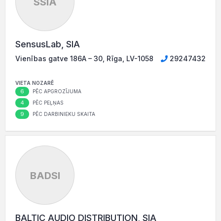
SSIA
SensusLab, SIA
Vienības gatve 186A – 30, Rīga, LV-1058
29247432
VIETA NOZARĒ
6
PĒC APGROZĪJUMA
4
PĒC PEĻŅAS
9
PĒC DARBINIEKU SKAITA
BADSI
BALTIC AUDIO DISTRIBUTION, SIA