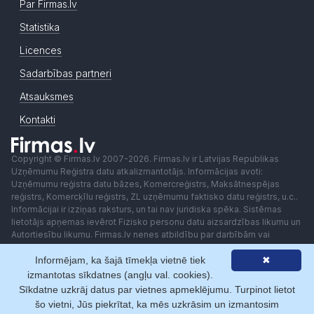
Par Firmas.lv
Statistika
Licences
Sadarbības partneri
Atsauksmes
Kontakti
Copyright © Firmas.lv 2007-2026. Firmas.lv ir Latvijas Republikas
Uzņēmumu Reģistra datu atkalizmantotājs. Informācijas avoti:
Uzņēmumu reģistra datu bāzes, Komercreģistrs, Maksātnespējas
reģistrs, Komercķīlu reģistrs, ZL uzņēmumu faktisko datu reģistrs, u.c..
Informācijai ir izziņas raksturs, un tai nav juridiska spēka. Sistēmas
lietotājs apņemas ievērot Fizisko personu datu aizsardzības likumu un
Autortiesību likumu. Firmas.lv nenes atbildību par darbībām vai
lēmumiem, kas balstīti uz saņemto pakalpojumu. Lietotājam aizliegts
Informējam, ka šajā tīmekļa vietnē tiek
✖
izmantot jebkādas automatizētas sistēmas vai iekārtas (robotus)
piekļuvei sistēmai bez rakstiskas saskaņošanas ar Firmas.lv. Galvenā
izmantotas sīkdatnes (angļu val. cookies).
redaktore: Ingūna Pempere.
Sīkdatne uzkrāj datus par vietnes apmeklējumu. Turpinot lietot
Lietošanas noteikumi
Privātuma politika
Norēķini ar
šo vietni, Jūs piekrītat, ka mēs uzkrāsim un izmantosim