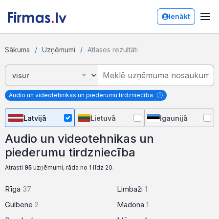
Ienākt
Sākums
Uzņēmumi
Atlases rezultāti
Audio un videotehnikas un piederumu tirdzniecība
Latvijā
Lietuvā
Igaunijā
Audio un videotehnikas un
piederumu tirdzniecība
Atrasti
95
uzņēmumi, rāda no 1 līdz 20.
Rīga
37
Limbaži
1
Gulbene
2
Madona
1