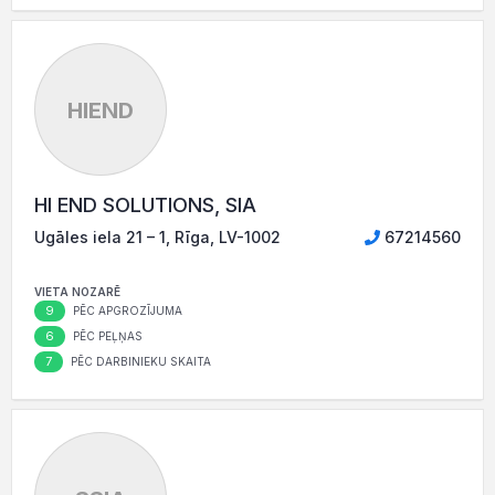
HIEND
HI END SOLUTIONS, SIA
Ugāles iela 21 – 1, Rīga, LV-1002
67214560
VIETA NOZARĒ
9
PĒC APGROZĪJUMA
6
PĒC PEĻŅAS
7
PĒC DARBINIEKU SKAITA