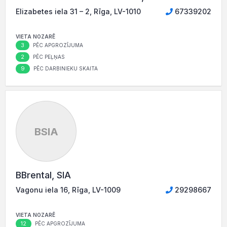
Elizabetes iela 31 – 2, Rīga, LV-1010
67339202
VIETA NOZARĒ
3
PĒC APGROZĪJUMA
2
PĒC PEĻŅAS
9
PĒC DARBINIEKU SKAITA
BSIA
BBrental, SIA
Vagonu iela 16, Rīga, LV-1009
29298667
VIETA NOZARĒ
12
PĒC APGROZĪJUMA