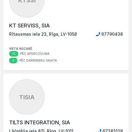
KTSSI
KT SERVISS, SIA
Rītausmas iela 23, Rīga, LV-1058
67790438
VIETA NOZARĒ
15
PĒC APGROZĪJUMA
4
PĒC DARBINIEKU SKAITA
TISIA
TILTS INTEGRATION, SIA
Lāčplēša iela 87I, Rīga, LV-1011
67283128