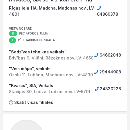
Rīgas iela 11A, Madona, Madonas nov., LV-
4801
64860378
VIETA NOZARĒ
8
PĒC APGROZĪJUMA
1
PĒC DARBINIEKU SKAITA
"Sadzīves tehnikas veikals"
64662048
Brīvības 9, Viļāni, Rēzeknes nov. LV-4650
"Viss mājai", veikals
29444908
Ozolu 11, Lubāna, Madonas nov. LV-4830
"Kvarcs", SIA, Veikals
24330228
Stacijas 30, Ludza, Ludzas nov. LV-5701
Skatīt visas filiāles