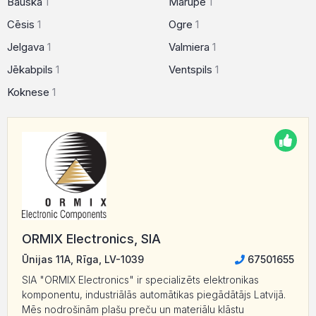
Bauska
1
Mārupe
1
Cēsis
1
Ogre
1
Jelgava
1
Valmiera
1
Jēkabpils
1
Ventspils
1
Koknese
1
ORMIX Electronics, SIA
Ūnijas 11A, Rīga, LV-1039
67501655
SIA "ORMIX Electronics" ir specializēts elektronikas
komponentu, industriālās automātikas piegādātājs Latvijā.
Mēs nodrošinām plašu preču un materiālu klāstu