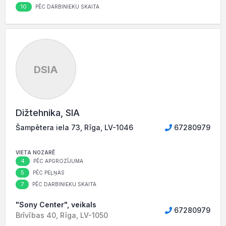
10
PĒC DARBINIEKU SKAITA
DSIA
Dižtehnika, SIA
Šampētera iela 73, Rīga, LV-1046
67280979
VIETA NOZARĒ
4
PĒC APGROZĪJUMA
5
PĒC PEĻŅAS
7
PĒC DARBINIEKU SKAITA
"Sony Center", veikals
67280979
Brīvības 40, Rīga, LV-1050