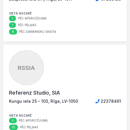
VIETA NOZARĒ
1
PĒC APGROZĪJUMA
1
PĒC PEĻŅAS
8
PĒC DARBINIEKU SKAITA
RSSIA
Referenz Studio, SIA
Kungu iela 25 – 103, Rīga, LV-1050
22378461
VIETA NOZARĒ
5
PĒC APGROZĪJUMA
12
PĒC PEĻŅAS