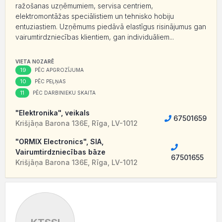
ražošanas uzņēmumiem, servisa centriem,
elektromontāžas speciālistiem un tehnisko hobiju
entuziastiem. Uzņēmums piedāvā elastīgus risinājumus gan
vairumtirdzniecības klientiem, gan individuāliem...
VIETA NOZARĒ
19
PĒC APGROZĪJUMA
10
PĒC PEĻŅAS
11
PĒC DARBINIEKU SKAITA
"Elektronika", veikals
67501659
Krišjāņa Barona 136E, Rīga, LV-1012
"ORMIX Electronics", SIA,
Vairumtirdzniecības bāze
67501655
Krišjāņa Barona 136E, Rīga, LV-1012