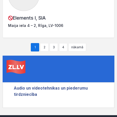
Elements I, SIA
Maija iela 4 – 2, Rīga, LV-1006
1
2
3
4
nākamā