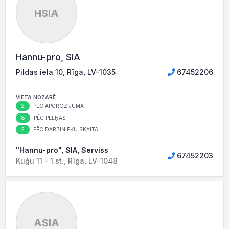
HSIA
Hannu-pro, SIA
Pildas iela 10, Rīga, LV-1035
67452206
VIETA NOZARĒ
2
PĒC APGROZĪJUMA
8
PĒC PEĻŅAS
2
PĒC DARBINIEKU SKAITA
"Hannu-pro", SIA, Serviss
67452203
Kuģu 11 - 1.st., Rīga, LV-1048
ASIA