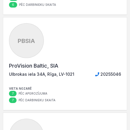
6
PĒC DARBINIEKU SKAITA
PBSIA
ProVision Baltic, SIA
Ulbrokas iela 34A, Rīga, LV-1021
20255046
VIETA NOZARĒ
7
PĒC APGROZĪJUMA
7
PĒC DARBINIEKU SKAITA