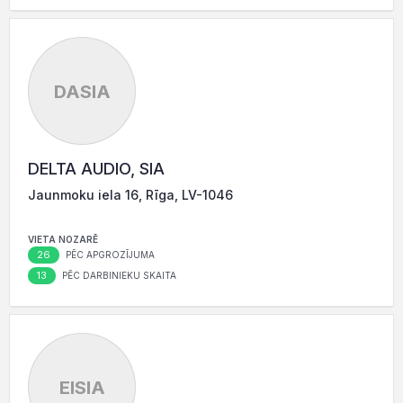
DASIA
DELTA AUDIO, SIA
Jaunmoku iela 16, Rīga, LV-1046
VIETA NOZARĒ
26
PĒC APGROZĪJUMA
13
PĒC DARBINIEKU SKAITA
EISIA