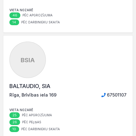
VIETA NOZARĒ
46
PĒC APGROZĪJUMA
14
PĒC DARBINIEKU SKAITA
BSIA
BALTAUDIO, SIA
Rīga, Brīvības iela 169
67501107
VIETA NOZARĒ
25
PĒC APGROZĪJUMA
26
PĒC PEĻŅAS
10
PĒC DARBINIEKU SKAITA