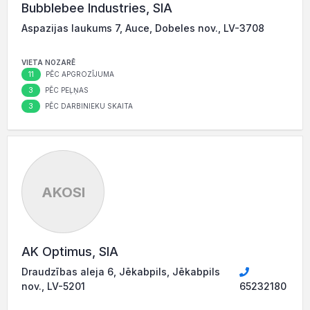
Bubblebee Industries, SIA
Aspazijas laukums 7, Auce, Dobeles nov., LV-3708
VIETA NOZARĒ
11
PĒC APGROZĪJUMA
3
PĒC PEĻŅAS
3
PĒC DARBINIEKU SKAITA
AKOSI
AK Optimus, SIA
Draudzības aleja 6, Jēkabpils, Jēkabpils
nov., LV-5201
65232180