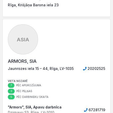
Rīga, Krišjāņa Barona iela 23
ASIA
ARMORS, SIA
Jaunrozes iela 15 – 44, Rīga, LV-1035
20202525
VIETA NOZARĒ
7
PĒC APGROZĪJUMA
3
PĒC PEĻŅAS
5
PĒC DARBINIEKU SKAITA
"Armors", SIA, Apavu darbnīca
67281719
Dzirnavu 53, Rīga, LV-1010