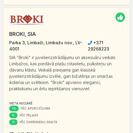
BROKI, SIA
Parka 3, Limbaži, Limbažu nov., LV-
+371
4001
29268223
SIA "Broki" ir juvelierizstrādājumu un aksesuāru veikals
Limbažos, kas piedāvā plašu rotaslietu, pulksteņu un
dāvanu klāstu. Veikalā pieejama gan klasiskā
juvelierizstrādājumu izvēle, gan bižutērija un smaržas
ikdienai un svētkiem. "Broki" apvieno eleganci,
praktiskumu un ērtu iepirkšanos vienuviet.
VIETA NOZARĒ
14
PĒC APGROZĪJUMA
8
PĒC PEĻŅAS
9
PĒC DARBINIEKU SKAITA