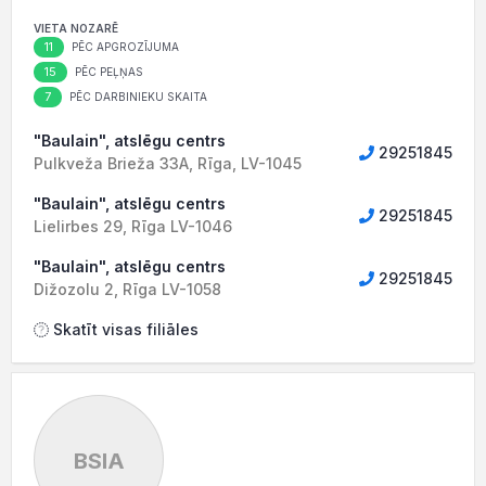
VIETA NOZARĒ
11
PĒC APGROZĪJUMA
15
PĒC PEĻŅAS
7
PĒC DARBINIEKU SKAITA
"Baulain", atslēgu centrs
29251845
Pulkveža Brieža 33A, Rīga, LV-1045
"Baulain", atslēgu centrs
29251845
Lielirbes 29, Rīga LV-1046
"Baulain", atslēgu centrs
29251845
Dižozolu 2, Rīga LV-1058
Skatīt visas filiāles
BSIA