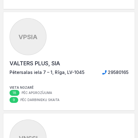
VPSIA
VALTERS PLUS, SIA
Pētersalas iela 7 – 1, Rīga, LV-1045
29580165
VIETA NOZARĒ
18
PĒC APGROZĪJUMA
9
PĒC DARBINIEKU SKAITA