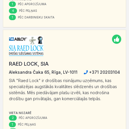
1
PĒC APGROZĪJUMA
4
PĒC PEĻŅAS
1
PĒC DARBINIEKU SKAITA
RAED LOCK, SIA
Aleksandra Čaka 65, Rīga, LV-1011
+371 20203104
SIA "Raed Lock" ir drošības risinājumu uzņēmums, kas
specializējas augstākās kvalitātes slēdzenēs un drošības
sistēmās. Mēs piedāvājam plašu izvēli, kas nodrošina
drošību gan privātajās, gan komerciālajās telpās.
VIETA NOZARĒ
2
PĒC APGROZĪJUMA
1
PĒC PEĻŅAS