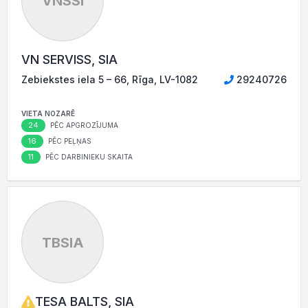
VNSSI
VN SERVISS, SIA
Zebiekstes iela 5 – 66, Rīga, LV-1082
29240726
VIETA NOZARĒ
24
PĒC APGROZĪJUMA
16
PĒC PEĻŅAS
11
PĒC DARBINIEKU SKAITA
TBSIA
TESA BALTS, SIA