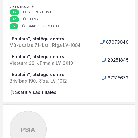
VIETA NOZARĒ
15
PĒC APGROZĪJUMA
12
PĒC PEĻŅAS
8
PĒC DARBINIEKU SKAITA
"Baulain", atslēgu centrs
67073040
Mūkusalas 71-1.st., Rīga LV-1004
"Baulain", atslēgu centrs
29251845
Viestura 22, Jūrmala LV-2010
"Baulain", atslēgu centrs
67315672
Brīvības 190, Rīga, LV-1012
Skatīt visas filiāles
PSIA