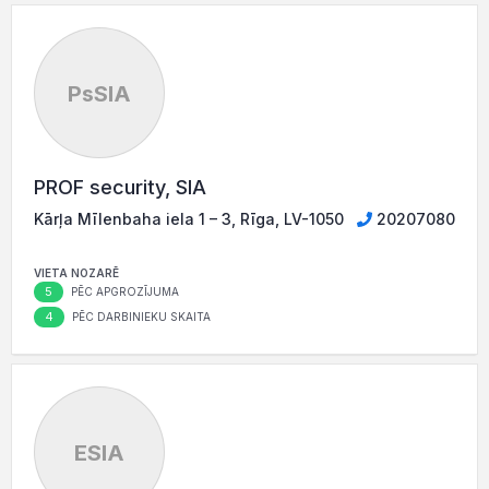
PsSIA
PROF security, SIA
Kārļa Mīlenbaha iela 1 – 3, Rīga, LV-1050
20207080
VIETA NOZARĒ
5
PĒC APGROZĪJUMA
4
PĒC DARBINIEKU SKAITA
ESIA