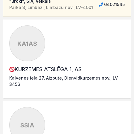
"Broki", SIA, Veikals
64021545
Parka 3, Limbaži, Limbažu nov., LV-4001
KA1AS
KURZEMES ATSLĒGA 1, AS
Kalvenes iela 27, Aizpute, Dienvidkurzemes nov., LV-
3456
SSIA