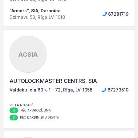
"Armors", SIA, Darbnīca
67281719
Dzirnavu 53, Rīga LV-1010
ACSIA
AUTOLOCKMASTER CENTRS, SIA
Valdeķu iela 60 k-1 – 72, Rīga, LV-1058
67273510
VIETA NOZARĒ
8
PĒC APGROZĪJUMA
3
PĒC DARBINIEKU SKAITA