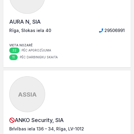
AURA N, SIA
Rīga, Slokas iela 40
29506991
VIETA NOZARĒ
32
PĒC APGROZĪJUMA
11
PĒC DARBINIEKU SKAITA
ASSIA
ANKO Security, SIA
Brīvības iela 136 – 34, Rīga, LV-1012