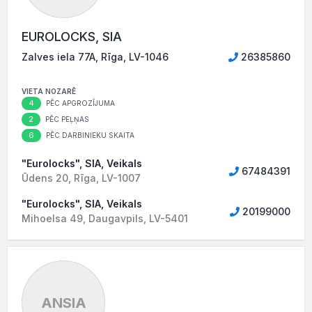
EUROLOCKS, SIA
Zalves iela 77A, Rīga, LV-1046
26385860
VIETA NOZARĒ
4
PĒC APGROZĪJUMA
2
PĒC PEĻŅAS
6
PĒC DARBINIEKU SKAITA
"Eurolocks", SIA, Veikals
67484391
Ūdens 20, Rīga, LV-1007
"Eurolocks", SIA, Veikals
20199000
Mihoelsa 49, Daugavpils, LV-5401
ANSIA