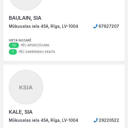
BAULAIN, SIA
Mūkusalas iela 45A, Rīga, LV-1004
67627207
VIETA NOZARĒ
36
PĒC APGROZĪJUMA
11
PĒC DARBINIEKU SKAITA
KSIA
KALE, SIA
Mūkusalas iela 45A, Rīga, LV-1004
29220522