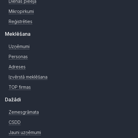
Dienas pieeja
Mikropirkumi
Reģistrēties
Meklēšana
Uzņēmumi
Personas
Adreses
Izvērstā meklēšana
TOP firmas
Dažādi
Zemesgrāmata
CSDD
Jauni uzņēmumi