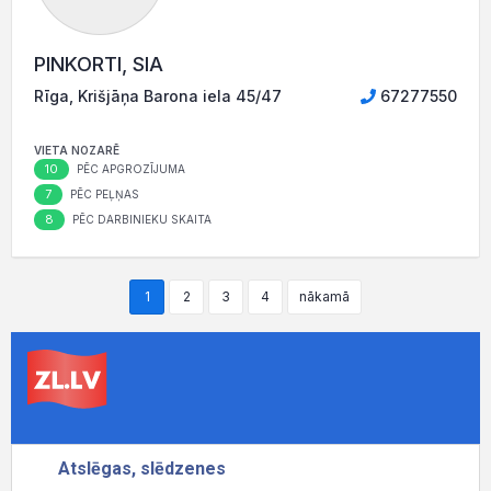
PINKORTI, SIA
Rīga, Krišjāņa Barona iela 45/47
67277550
VIETA NOZARĒ
10
PĒC APGROZĪJUMA
7
PĒC PEĻŅAS
8
PĒC DARBINIEKU SKAITA
1
2
3
4
nākamā