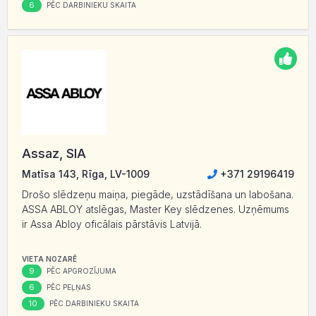
6
PĒC DARBINIEKU SKAITA
Assaz, SIA
Matīsa 143, Rīga, LV-1009
+371 29196419
Drošo slēdzeņu maiņa, piegāde, uzstādīšana un labošana.
ASSA ABLOY atslēgas, Master Key slēdzenes. Uzņēmums
ir Assa Abloy oficālais pārstāvis Latvijā.
VIETA NOZARĒ
9
PĒC APGROZĪJUMA
6
PĒC PEĻŅAS
10
PĒC DARBINIEKU SKAITA