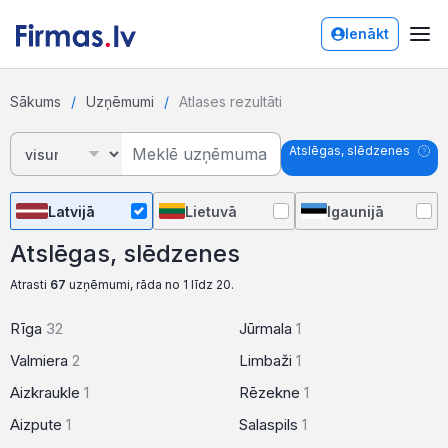
Ienākt
Sākums
Uzņēmumi
Atlases rezultāti
Atslēgas, slēdzenes
Latvijā
Lietuvā
Igaunijā
Atslēgas, slēdzenes
Atrasti
67
uzņēmumi, rāda no 1 līdz 20.
Rīga
32
Jūrmala
1
Valmiera
2
Limbaži
1
Aizkraukle
1
Rēzekne
1
Aizpute
1
Salaspils
1