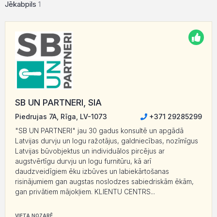
Jēkabpils
1
SB UN PARTNERI, SIA
Piedrujas 7A, Rīga, LV-1073
+371 29285299
"SB UN PARTNERI" jau 30 gadus konsultē un apgādā
Latvijas durvju un logu ražotājus, galdniecības, nozīmīgus
Latvijas būvobjektus un individuālos pircējus ar
augstvērtīgu durvju un logu furnitūru, kā arī
daudzveidīgiem ēku izbūves un labiekārtošanas
risinājumiem gan augstas noslodzes sabiedriskām ēkām,
gan privātiem mājokļiem. KLIENTU CENTRS...
VIETA NOZARĒ