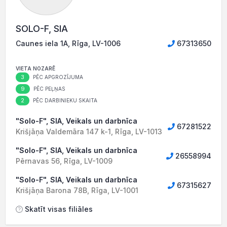
SOLO-F, SIA
Caunes iela 1A, Rīga, LV-1006
67313650
VIETA NOZARĒ
3
PĒC APGROZĪJUMA
9
PĒC PEĻŅAS
2
PĒC DARBINIEKU SKAITA
"Solo-F", SIA, Veikals un darbnīca
67281522
Krišjāņa Valdemāra 147 k-1, Rīga, LV-1013
"Solo-F", SIA, Veikals un darbnīca
26558994
Pērnavas 56, Rīga, LV-1009
"Solo-F", SIA, Veikals un darbnīca
67315627
Krišjāņa Barona 78B, Rīga, LV-1001
Skatīt visas filiāles