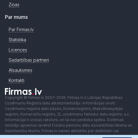
Ziņas
Par mums
Par Firmas.lv
Statistika
Licences
Sadarbības partneri
Atsauksmes
Kontakti
Copyright © Firmas.lv 2007-2026. Firmas.lv ir Latvijas Republikas
Uzņēmumu Reģistra datu atkalizmantotājs. Informācijas avoti:
Uzņēmumu reģistra datu bāzes, Komercreģistrs, Maksātnespējas
reģistrs, Komercķīlu reģistrs, ZL uzņēmumu faktisko datu reģistrs, u.c..
Informācijai ir izziņas raksturs, un tai nav juridiska spēka. Sistēmas
lietotājs apņemas ievērot Fizisko personu datu aizsardzības likumu un
Autortiesību likumu. Firmas.lv nenes atbildību par darbībām vai
lēmumiem, kas balstīti uz saņemto pakalpojumu. Lietotājam aizliegts