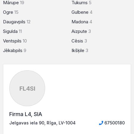
Mārupe
19
Tukums
5
Ogre
15
Gulbene
4
Daugavpils
12
Madona
4
Sigulda
11
Aizpute
3
Ventspils
10
Cēsis
3
Jēkabpils
9
Ikšķile
3
FL4SI
Firma L4, SIA
Jelgavas iela 90, Rīga, LV-1004
67500180