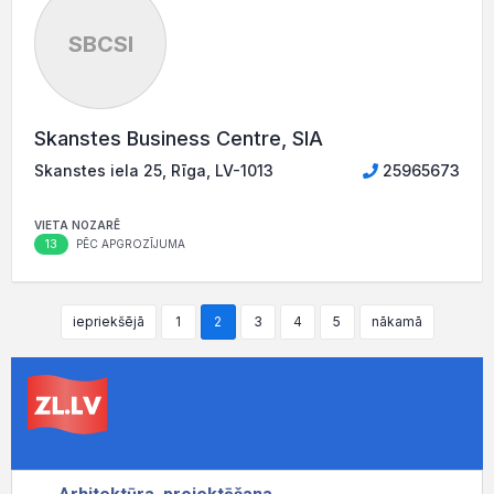
SBCSI
Skanstes Business Centre, SIA
Skanstes iela 25, Rīga, LV-1013
25965673
VIETA NOZARĒ
13
PĒC APGROZĪJUMA
iepriekšējā
1
2
3
4
5
nākamā