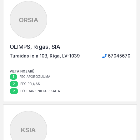
ORSIA
OLIMPS, Rīgas, SIA
Turaidas iela 10B, Rīga, LV-1039
67045670
VIETA NOZARĒ
1
PĒC APGROZĪJUMA
2
PĒC PEĻŅAS
2
PĒC DARBINIEKU SKAITA
KSIA