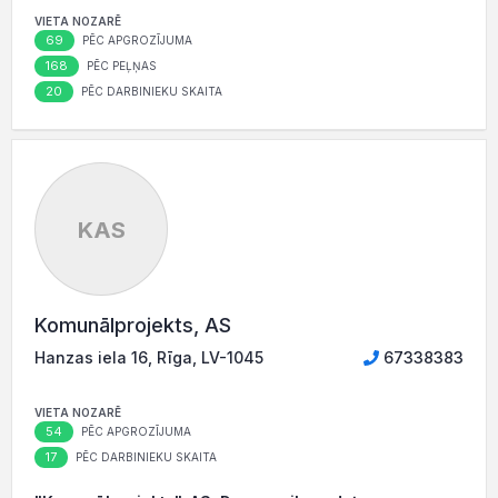
VIETA NOZARĒ
69
PĒC APGROZĪJUMA
168
PĒC PEĻŅAS
20
PĒC DARBINIEKU SKAITA
KAS
Komunālprojekts, AS
Hanzas iela 16, Rīga, LV-1045
67338383
VIETA NOZARĒ
54
PĒC APGROZĪJUMA
17
PĒC DARBINIEKU SKAITA