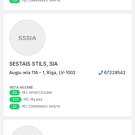
29
PĒC DARBINIEKU SKAITA
SSSIA
SESTAIS STILS, SIA
Augļu iela 11A – 1, Rīga, LV-1002
67228542
VIETA NOZARĒ
56
PĒC APGROZĪJUMA
273
PĒC PEĻŅAS
22
PĒC DARBINIEKU SKAITA