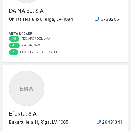
DAINA EL, SIA
Ūnijas iela 8 k-6, Rīga, LV-1084
67332064
VIETA NOZARĒ
36
PĒC APGROZĪJUMA
46
PĒC PEĻŅAS
15
PĒC DARBINIEKU SKAITA
ESIA
Efekta, SIA
Bukultu iela 11, Rīga, LV-1005
26431341