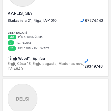
KĀRLIS, SIA
Skolas iela 21, Rīga, LV-1010
67274442
VIETA NOZARĒ
30
PĒC APGROZĪJUMA
7
PĒC PEĻŅAS
22
PĒC DARBINIEKU SKAITA
"Ērgļi Wood", rūpnīca
Ērgļi, Cēsu 18, Ērgļu pagasts, Madonas nov.,
29349746
LV-4840
DELSI