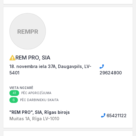
REMPR
REM PRO, SIA
18. novembra iela 37A, Daugavpils, LV-
5401
29624800
VIETA NOZARĒ
41
PĒC APGROZĪJUMA
6
PĒC DARBINIEKU SKAITA
"REM PRO", SIA, Rīgas birojs
65421122
Muitas 1A, Rīga LV-1010