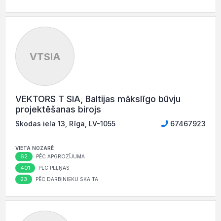
VTSIA
VEKTORS T SIA, Baltijas mākslīgo būvju
projektēšanas birojs
Skodas iela 13, Rīga, LV-1055
67467923
VIETA NOZARĒ
62
PĒC APGROZĪJUMA
401
PĒC PEĻŅAS
23
PĒC DARBINIEKU SKAITA