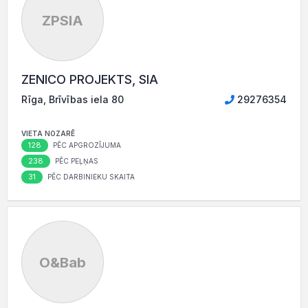
ZPSIA
ZENICO PROJEKTS, SIA
Rīga, Brīvības iela 80
29276354
VIETA NOZARĒ
128
PĒC APGROZĪJUMA
238
PĒC PEĻŅAS
31
PĒC DARBINIEKU SKAITA
O&Bab