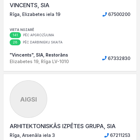
VINCENTS, SIA
Rīga, Elizabetes iela 19
67500200
VIETA NOZARĒ
141
PĒC APGROZĪJUMA
28
PĒC DARBINIEKU SKAITA
"Vincents", SIA, Restorāns
67332830
Elizabetes 19, Rīga LV-1010
AIGSI
ARHITEKTONISKĀS IZPĒTES GRUPA, SIA
Rīga, Arsenāla iela 3
67211253