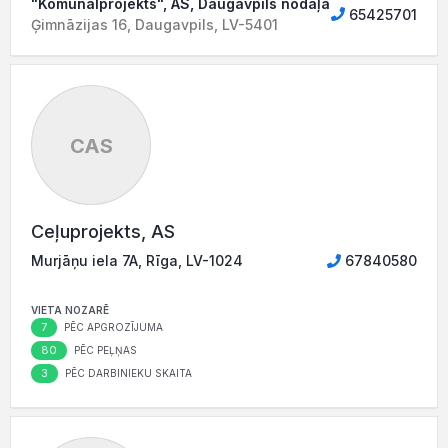
"Komunālprojekts", AS, Daugavpils nodaļa
65425701
Ģimnāzijas 16, Daugavpils, LV-5401
CAS
Ceļuprojekts, AS
Murjāņu iela 7A, Rīga, LV-1024
67840580
VIETA NOZARĒ
7
PĒC APGROZĪJUMA
80
PĒC PEĻŅAS
3
PĒC DARBINIEKU SKAITA