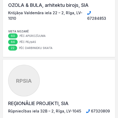
OZOLA & BULA, arhitektu birojs, SIA
Krišjāņa Valdemāra iela 22 – 2, Rīga, LV-
1010
67284853
VIETA NOZARĒ
60
PĒC APGROZĪJUMA
86
PĒC PEĻŅAS
22
PĒC DARBINIEKU SKAITA
RPSIA
REĢIONĀLIE PROJEKTI, SIA
Rūpniecības iela 32B – 2, Rīga, LV-1045
67320809