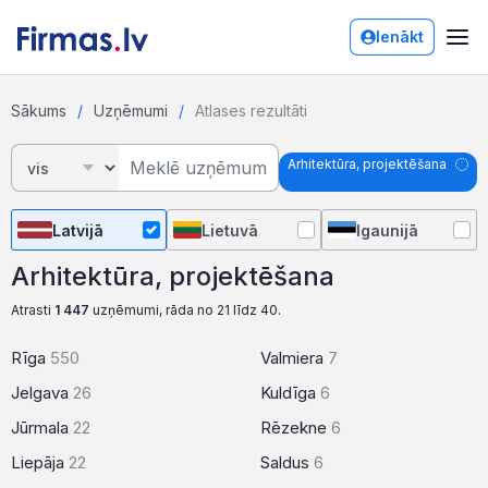
Ienākt
Sākums
Uzņēmumi
Atlases rezultāti
Arhitektūra, projektēšana
Latvijā
Lietuvā
Igaunijā
Arhitektūra, projektēšana
Atrasti
1 447
uzņēmumi, rāda no 21 līdz 40.
Rīga
550
Valmiera
7
Jelgava
26
Kuldīga
6
Jūrmala
22
Rēzekne
6
Liepāja
22
Saldus
6