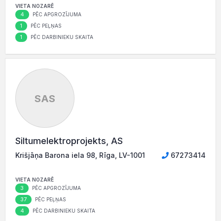
VIETA NOZARĒ
4
PĒC APGROZĪJUMA
1
PĒC PEĻŅAS
1
PĒC DARBINIEKU SKAITA
SAS
Siltumelektroprojekts, AS
Krišjāņa Barona iela 98, Rīga, LV-1001
67273414
VIETA NOZARĒ
3
PĒC APGROZĪJUMA
37
PĒC PEĻŅAS
4
PĒC DARBINIEKU SKAITA