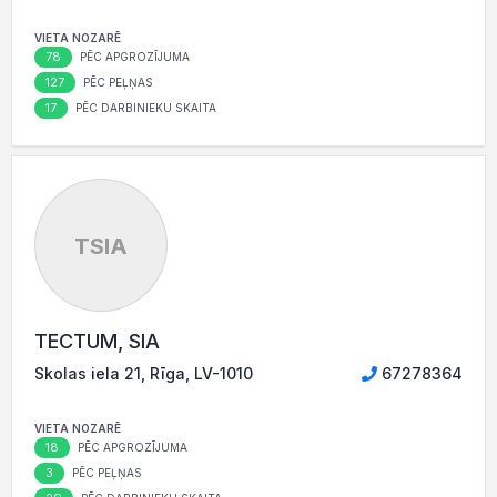
VIETA NOZARĒ
78
PĒC APGROZĪJUMA
127
PĒC PEĻŅAS
17
PĒC DARBINIEKU SKAITA
TSIA
TECTUM, SIA
Skolas iela 21, Rīga, LV-1010
67278364
VIETA NOZARĒ
18
PĒC APGROZĪJUMA
3
PĒC PEĻŅAS