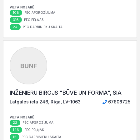
VIETA NOZARĒ
108
PĒC APGROZĪJUMA
316
PĒC PEĻŅAS
24
PĒC DARBINIEKU SKAITA
BUNF
INŽENIERU BIROJS "BŪVE UN FORMA", SIA
Latgales iela 246, Rīga, LV-1063
67808725
VIETA NOZARĒ
22
PĒC APGROZĪJUMA
146
PĒC PEĻŅAS
12
PĒC DARBINIEKU SKAITA