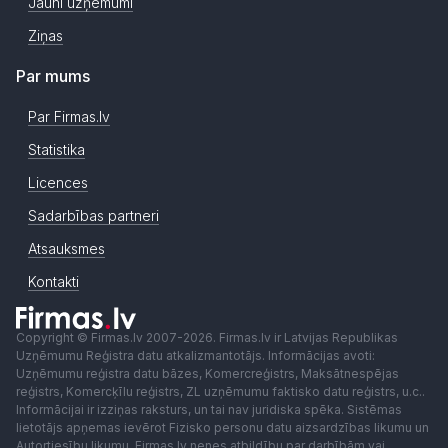
Jauni uzņēmumi
Ziņas
Par mums
Par Firmas.lv
Statistika
Licences
Sadarbības partneri
Atsauksmes
Kontakti
Copyright © Firmas.lv 2007-2026. Firmas.lv ir Latvijas Republikas
Uzņēmumu Reģistra datu atkalizmantotājs. Informācijas avoti:
Uzņēmumu reģistra datu bāzes, Komercreģistrs, Maksātnespējas
reģistrs, Komercķīlu reģistrs, ZL uzņēmumu faktisko datu reģistrs, u.c..
Informācijai ir izziņas raksturs, un tai nav juridiska spēka. Sistēmas
lietotājs apņemas ievērot Fizisko personu datu aizsardzības likumu un
Autortiesību likumu. Firmas.lv nenes atbildību par darbībām vai