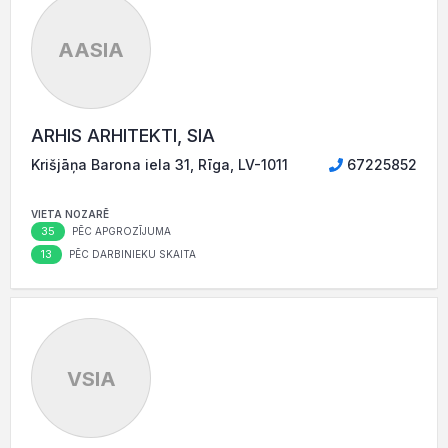
AASIA
ARHIS ARHITEKTI, SIA
Krišjāņa Barona iela 31, Rīga, LV-1011
67225852
VIETA NOZARĒ
35
PĒC APGROZĪJUMA
13
PĒC DARBINIEKU SKAITA
VSIA