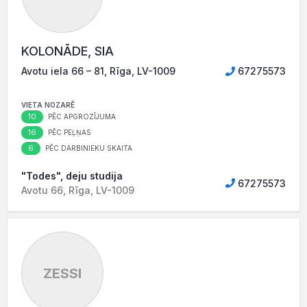
KOLONĀDE, SIA
Avotu iela 66 – 81, Rīga, LV-1009
67275573
VIETA NOZARĒ
10
PĒC APGROZĪJUMA
16
PĒC PEĻŅAS
6
PĒC DARBINIEKU SKAITA
"Todes", deju studija
67275573
Avotu 66, Rīga, LV-1009
ZESSI