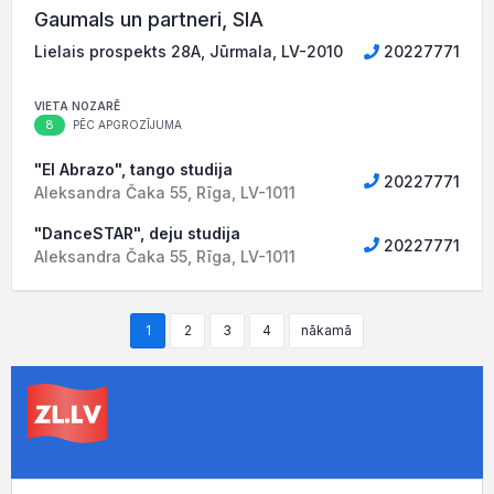
Gaumals un partneri, SIA
Lielais prospekts 28A, Jūrmala, LV-2010
20227771
VIETA NOZARĒ
8
PĒC APGROZĪJUMA
"El Abrazo", tango studija
20227771
Aleksandra Čaka 55, Rīga, LV-1011
"DanceSTAR", deju studija
20227771
Aleksandra Čaka 55, Rīga, LV-1011
1
2
3
4
nākamā