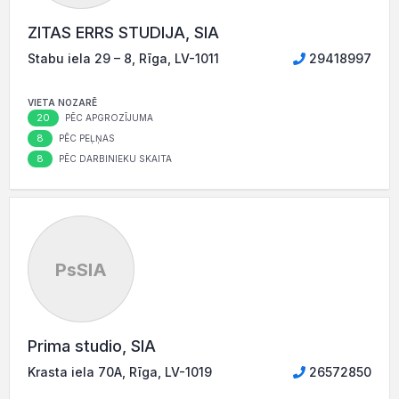
ZITAS ERRS STUDIJA, SIA
Stabu iela 29 – 8, Rīga, LV-1011
29418997
VIETA NOZARĒ
20
PĒC APGROZĪJUMA
8
PĒC PEĻŅAS
8
PĒC DARBINIEKU SKAITA
PsSIA
Prima studio, SIA
Krasta iela 70A, Rīga, LV-1019
26572850