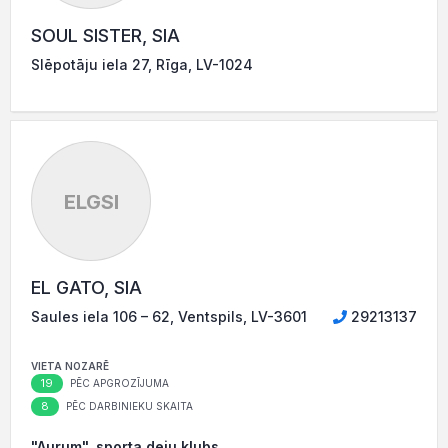
SOUL SISTER, SIA
Slēpotāju iela 27, Rīga, LV-1024
ELGSI
EL GATO, SIA
Saules iela 106 – 62, Ventspils, LV-3601
29213137
VIETA NOZARĒ
19
PĒC APGROZĪJUMA
8
PĒC DARBINIEKU SKAITA
"Aurum", sporta deju klubs