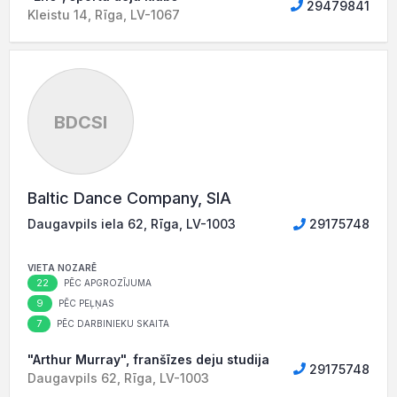
29479841
Kleistu 14, Rīga, LV-1067
BDCSI
Baltic Dance Company, SIA
Daugavpils iela 62, Rīga, LV-1003
29175748
VIETA NOZARĒ
22
PĒC APGROZĪJUMA
9
PĒC PEĻŅAS
7
PĒC DARBINIEKU SKAITA
"Arthur Murray", franšīzes deju studija
29175748
Daugavpils 62, Rīga, LV-1003