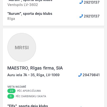
29213137
Ventspils LV-3602
"Aurum", sporta deju klubs
29213137
Rīga
MRfSI
MAESTRO, Rīgas firma, SIA
Auru iela 7A – 35, Rīga, LV-1069
29479841
VIETA NOZARĒ
23
PĒC APGROZĪJUMA
6
PĒC DARBINIEKU SKAITA
"Elfs", sporta deju klubs