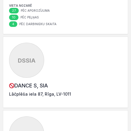
VIETA NOZARĒ
27
PĒC APGROZĪJUMA
10
PĒC PEĻŅAS
4
PĒC DARBINIEKU SKAITA
DSSIA
DANCE S, SIA
Lāčplēša iela 87, Rīga, LV-1011