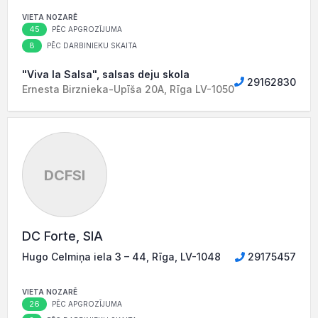
VIETA NOZARĒ
45
PĒC APGROZĪJUMA
8
PĒC DARBINIEKU SKAITA
"Viva la Salsa", salsas deju skola
29162830
Ernesta Birznieka-Upīša 20A, Rīga LV-1050
DCFSI
DC Forte, SIA
Hugo Celmiņa iela 3 – 44, Rīga, LV-1048
29175457
VIETA NOZARĒ
26
PĒC APGROZĪJUMA