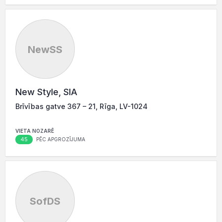
NewSS
New Style, SIA
Brīvības gatve 367 – 21, Rīga, LV-1024
VIETA NOZARĒ
45
PĒC APGROZĪJUMA
SofDS