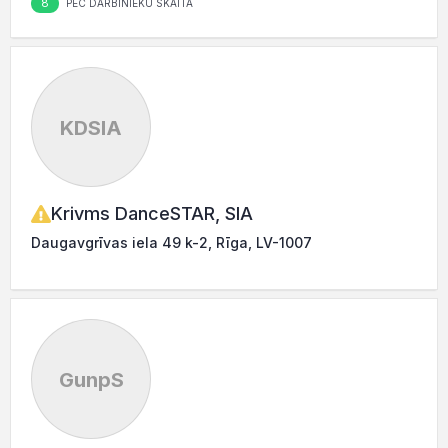
8
PĒC DARBINIEKU SKAITA
KDSIA
Krivms DanceSTAR, SIA
Daugavgrīvas iela 49 k-2, Rīga, LV-1007
GunpS