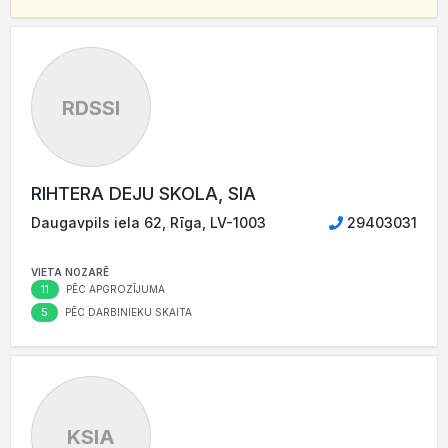
RDSSI
RIHTERA DEJU SKOLA, SIA
Daugavpils iela 62, Rīga, LV-1003
29403031
VIETA NOZARĒ
11
PĒC APGROZĪJUMA
5
PĒC DARBINIEKU SKAITA
KSIA