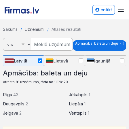
Ienākt
Sākums
Uzņēmumi
Atlases rezultāti
Apmācība: baleta un deju
Latvijā
Lietuvā
Igaunijā
Apmācība: baleta un deju
Atrasts
91
uzņēmums, rāda no 1 līdz 20.
Rīga
43
Jēkabpils
1
Daugavpils
2
Liepāja
1
Jelgava
2
Ventspils
1