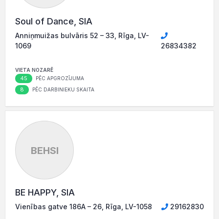
Soul of Dance, SIA
Anniņmuižas bulvāris 52 – 33, Rīga, LV-
1069
26834382
VIETA NOZARĒ
45
PĒC APGROZĪJUMA
8
PĒC DARBINIEKU SKAITA
BEHSI
BE HAPPY, SIA
Vienības gatve 186A – 26, Rīga, LV-1058
29162830