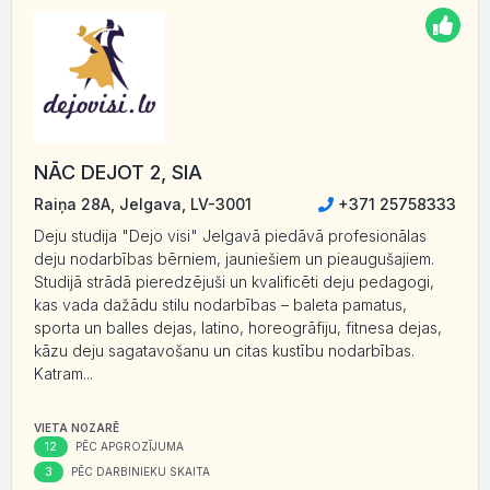
NĀC DEJOT 2, SIA
Raiņa 28A, Jelgava, LV-3001
+371 25758333
Deju studija "Dejo visi" Jelgavā piedāvā profesionālas
deju nodarbības bērniem, jauniešiem un pieaugušajiem.
Studijā strādā pieredzējuši un kvalificēti deju pedagogi,
kas vada dažādu stilu nodarbības – baleta pamatus,
sporta un balles dejas, latino, horeogrāfiju, fitnesa dejas,
kāzu deju sagatavošanu un citas kustību nodarbības.
Katram...
VIETA NOZARĒ
12
PĒC APGROZĪJUMA
3
PĒC DARBINIEKU SKAITA