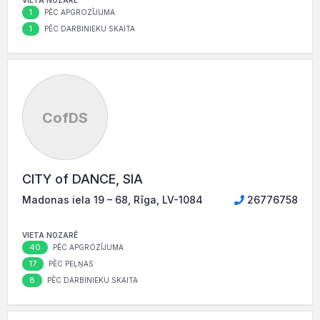
VIETA NOZARĒ
1
PĒC APGROZĪJUMA
1
PĒC DARBINIEKU SKAITA
CofDS
CITY of DANCE, SIA
Madonas iela 19 – 68, Rīga, LV-1084
26776758
VIETA NOZARĒ
40
PĒC APGROZĪJUMA
17
PĒC PEĻŅAS
8
PĒC DARBINIEKU SKAITA