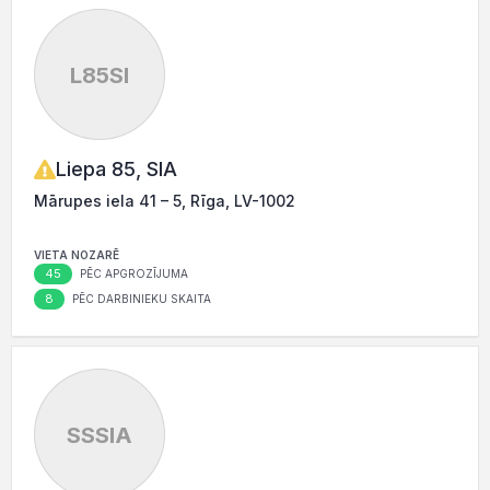
L85SI
Liepa 85, SIA
Mārupes iela 41 – 5, Rīga, LV-1002
VIETA NOZARĒ
45
PĒC APGROZĪJUMA
8
PĒC DARBINIEKU SKAITA
SSSIA