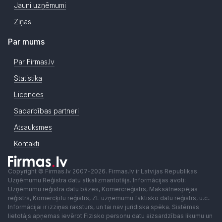
Jauni uzņēmumi
Ziņas
Par mums
Par Firmas.lv
Statistika
Licences
Sadarbības partneri
Atsauksmes
Kontakti
Copyright © Firmas.lv 2007-2026. Firmas.lv ir Latvijas Republikas
Uzņēmumu Reģistra datu atkalizmantotājs. Informācijas avoti:
Uzņēmumu reģistra datu bāzes, Komercreģistrs, Maksātnespējas
reģistrs, Komercķīlu reģistrs, ZL uzņēmumu faktisko datu reģistrs, u.c..
Informācijai ir izziņas raksturs, un tai nav juridiska spēka. Sistēmas
lietotājs apņemas ievērot Fizisko personu datu aizsardzības likumu un