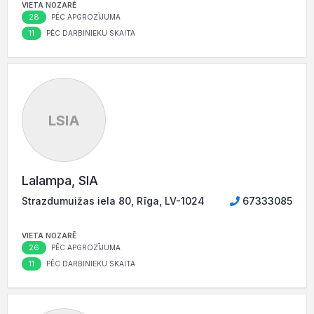
VIETA NOZARĒ
28
PĒC APGROZĪJUMA
11
PĒC DARBINIEKU SKAITA
LSIA
Lalampa, SIA
Strazdumuižas iela 80, Rīga, LV-1024
67333085
VIETA NOZARĒ
26
PĒC APGROZĪJUMA
11
PĒC DARBINIEKU SKAITA