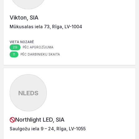
Vikton, SIA
Mūkusalas iela 73, Rīga, LV-1004
VIETA NOZARĒ
29
PĒC APGROZĪJUMA
11
PĒC DARBINIEKU SKAITA
NLEDS
Northlight LED, SIA
Saulgožu iela 9 – 24, Rīga, LV-1055