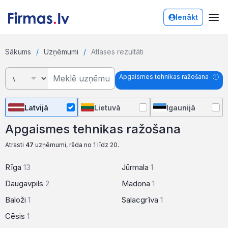
Ienākt
Sākums
Uzņēmumi
Atlases rezultāti
Apgaismes tehnikas ražošana
Latvijā
Lietuvā
Igaunijā
Apgaismes tehnikas ražošana
Atrasti
47
uzņēmumi, rāda no 1 līdz 20.
Rīga
13
Jūrmala
1
Daugavpils
2
Madona
1
Baloži
1
Salacgrīva
1
Cēsis
1