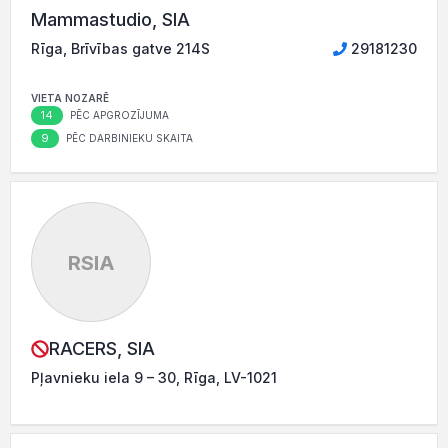
Mammastudio, SIA
Rīga, Brīvības gatve 214S
29181230
VIETA NOZARĒ
14
PĒC APGROZĪJUMA
9
PĒC DARBINIEKU SKAITA
RSIA
RACERS, SIA
Pļavnieku iela 9 – 30, Rīga, LV-1021