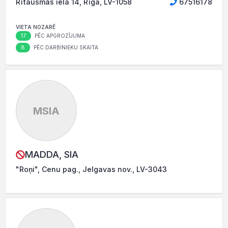
Rītausmas iela 14, Rīga, LV-1058
67516178
VIETA NOZARĒ
17
PĒC APGROZĪJUMA
8
PĒC DARBINIEKU SKAITA
MSIA
MADDA, SIA
"Roņi", Cenu pag., Jelgavas nov., LV-3043