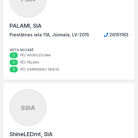
PALAMI, SIA
Piestātnes iela 11A, Jūrmala, LV-2015
26151163
VIETA NOZARĒ
3
PĒC APGROZĪJUMA
5
PĒC PEĻŅAS
3
PĒC DARBINIEKU SKAITA
SSIA
ShineLEDmt, SIA