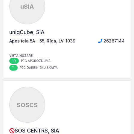
uSIA
uniqCube, SIA
Apes iela 5A – 55, Rīga, LV-1039
26267144
VIETA NOZARĒ
19
PĒC APGROZĪJUMA
11
PĒC DARBINIEKU SKAITA
SOSCS
SOS CENTRS, SIA