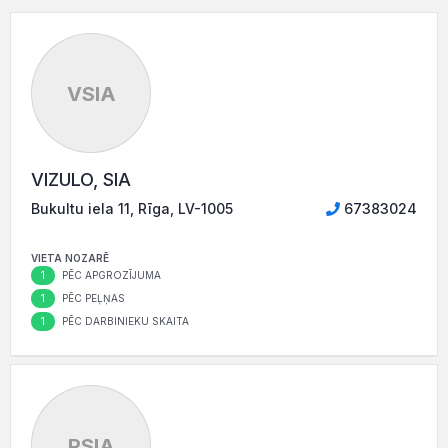
VSIA
VIZULO, SIA
Bukultu iela 11, Rīga, LV-1005
67383024
VIETA NOZARĒ
1
PĒC APGROZĪJUMA
1
PĒC PEĻŅAS
1
PĒC DARBINIEKU SKAITA
PSIA