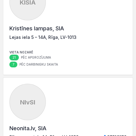
KlSIA
Kristīnes lampas, SIA
Lejas iela 5 – 14A, Rīga, LV-1013
VIETA NOZARĒ
21
PĒC APGROZĪJUMA
7
PĒC DARBINIEKU SKAITA
NlvSI
Neonita.lv, SIA