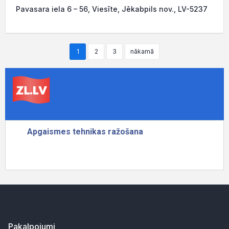
Pavasara iela 6 – 56, Viesīte, Jēkabpils nov., LV-5237
1
2
3
nākamā
Pakalpojumi