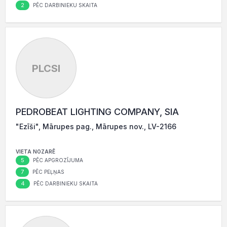
2
PĒC DARBINIEKU SKAITA
PLCSI
PEDROBEAT LIGHTING COMPANY, SIA
"Ezīši", Mārupes pag., Mārupes nov., LV-2166
VIETA NOZARĒ
5
PĒC APGROZĪJUMA
7
PĒC PEĻŅAS
4
PĒC DARBINIEKU SKAITA