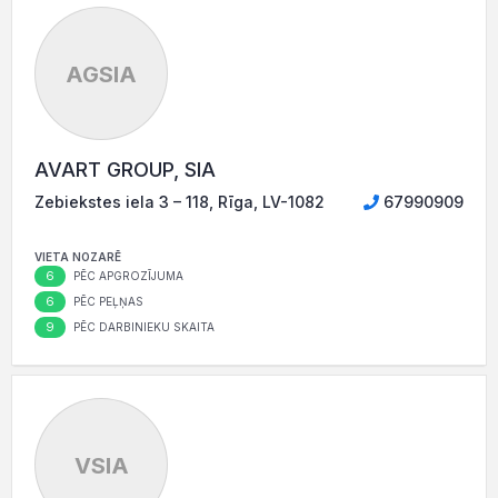
AGSIA
AVART GROUP, SIA
Zebiekstes iela 3 – 118, Rīga, LV-1082
67990909
VIETA NOZARĒ
6
PĒC APGROZĪJUMA
6
PĒC PEĻŅAS
9
PĒC DARBINIEKU SKAITA
VSIA