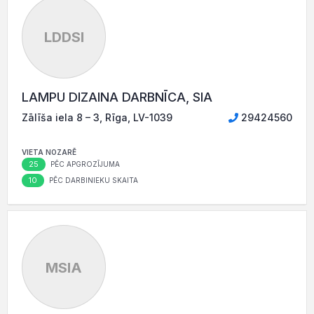
LDDSI
LAMPU DIZAINA DARBNĪCA, SIA
Zālīša iela 8 – 3, Rīga, LV-1039
29424560
VIETA NOZARĒ
25
PĒC APGROZĪJUMA
10
PĒC DARBINIEKU SKAITA
MSIA