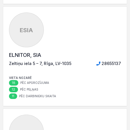
ESIA
ELNITOR, SIA
Zeltiņu iela 5 – 7, Rīga, LV-1035
28655137
VIETA NOZARĒ
18
PĒC APGROZĪJUMA
12
PĒC PEĻŅAS
11
PĒC DARBINIEKU SKAITA