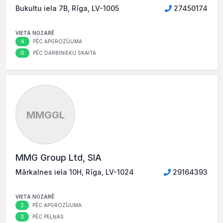
Bukultu iela 7B, Rīga, LV-1005
27450174
VIETA NOZARĒ
4
PĒC APGROZĪJUMA
6
PĒC DARBINIEKU SKAITA
MMGGL
MMG Group Ltd, SIA
Mārkalnes iela 10H, Rīga, LV-1024
29164393
VIETA NOZARĒ
2
PĒC APGROZĪJUMA
3
PĒC PEĻŅAS