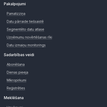
Pakalpojumi
Pamatizziņa
Datu pārraide tiešsaistē
Segmentēto datu atlase
Uzņēmumu novērtēšanas rīki
Datu izmaiņu monitorings
Sadarbības veidi
Abonēšana
Dienas pieeja
Mikropirkumi
Reģistrēties
Meklēšana