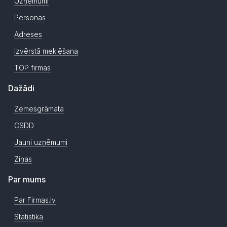
Uzņēmumi
Personas
Adreses
Izvērstā meklēšana
TOP firmas
Dažādi
Zemesgrāmata
CSDD
Jauni uzņēmumi
Ziņas
Par mums
Par Firmas.lv
Statistika