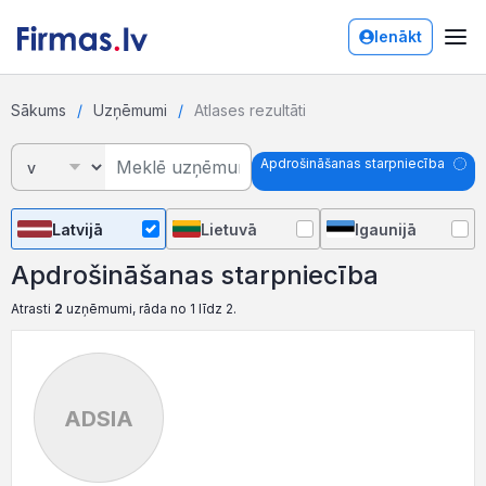
Ienākt
Sākums
Uzņēmumi
Atlases rezultāti
Apdrošināšanas starpniecība
Latvijā
Lietuvā
Igaunijā
Apdrošināšanas starpniecība
Atrasti
2
uzņēmumi, rāda no 1 līdz 2.
ADSIA