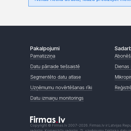
Pakalpojumi
Sadarb
Pamatizziņa
Abonēš
Datu pārraide tiešsaistē
Dienas 
Segmentēto datu atlase
Mikropi
Uzņēmumu novērtēšanas rīki
Reģistr
Datu izmaiņu monitorings
Copyright © Firmas.lv 2007-2026. Firmas.lv ir Latvijas Re
reģistrs, Komercķīlu reģistrs, ZL uzņēmumu faktisko datu reģ