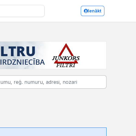
Ienākt
Apdrošināšana