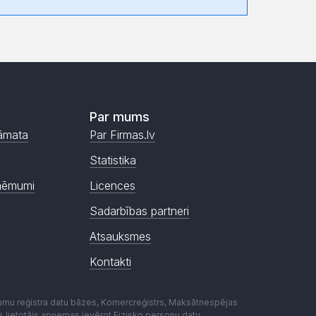
Par mums
āmata
Par Firmas.lv
Statistika
ņēmumi
Licences
Sadarbības partneri
Atsauksmes
Kontakti
mumu reģistra datu bāzes, Komercreģistrs, Maksātnespējas
ēmas lietotājs apņemas ievērot Fizisko personu datu