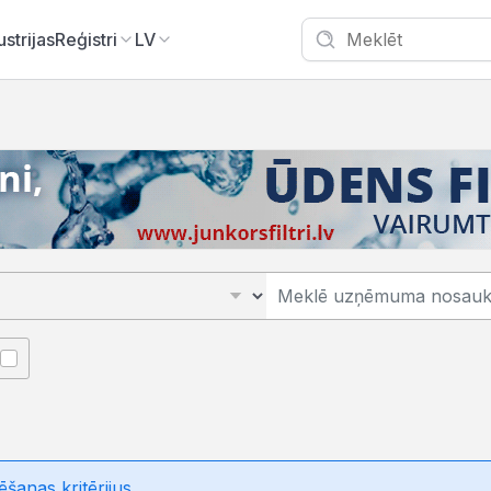
ustrijas
Reģistri
LV
ēšanas kritērijus