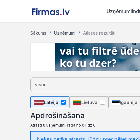
Uzņēmumi
Ind
Sākums
Uzņēmumi
Atlases rezultāti
Latvijā
Lietuvā
Igaunijā
Apdrošināšana
Atrasti
0
uzņēmumi, rāda no 0 līdz 0.
Nekas netika atrasts, lūdzu precizējiet mekl