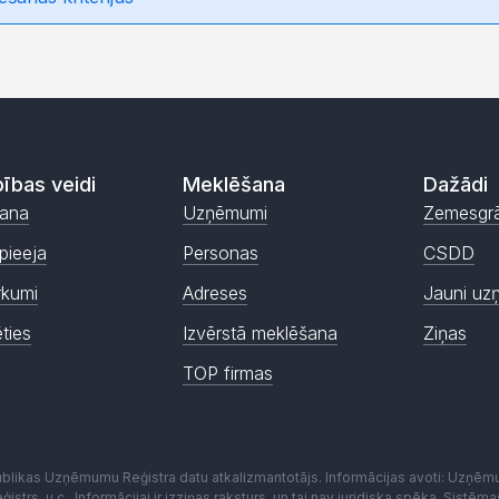
ības veidi
Meklēšana
Dažādi
ana
Uzņēmumi
Zemesgr
pieeja
Personas
CSDD
rkumi
Adreses
Jauni uz
ēties
Izvērstā meklēšana
Ziņas
TOP firmas
publikas Uzņēmumu Reģistra datu atkalizmantotājs. Informācijas avoti: Uzņē
istrs, u.c.. Informācijai ir izziņas raksturs, un tai nav juridiska spēka. Sist