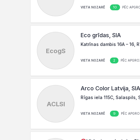
10
VIETA NOZARĒ
PĒC APGR
Eco grīdas, SIA
Katrīnas dambis 16A – 16, 
EcogS
2
VIETA NOZARĒ
PĒC APGRO
Arco Color Latvija, SI
Rīgas iela 115C, Salaspils, 
ACLSI
9
VIETA NOZARĒ
PĒC APGRO