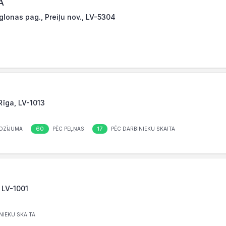
A
Aglonas pag., Preiļu nov., LV-5304
Rīga, LV-1013
60
17
OZĪJUMA
PĒC PEĻŅAS
PĒC DARBINIEKU SKAITA
, LV-1001
NIEKU SKAITA