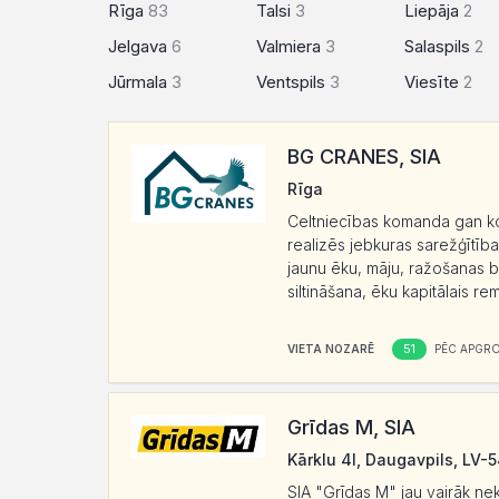
Rīga
83
Talsi
3
Liepāja
2
Jelgava
6
Valmiera
3
Salaspils
2
Jūrmala
3
Ventspils
3
Viesīte
2
BG CRANES, SIA
Rīga
Celtniecības komanda gan ko
realizēs jebkuras sarežģītība
jaunu ēku, māju, ražošanas bū
siltināšana, ēku kapitālais re
51
VIETA NOZARĒ
PĒC APGR
Grīdas M, SIA
Kārklu 4I, Daugavpils, LV-
SIA "Grīdas M" jau vairāk ne