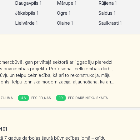
Daugavpils
1
Mārupe
1
Rūjiena
1
Jēkabpils
1
Ogre
1
Saldus
1
Lielvārde
1
Olaine
1
Saulkrasti
1
mercbūvē, gan privātajā sektorā ar ilggadēju pieredzi
s būvniecības projektu. Profesionāli celtniecības darbi,
vju un telpu celtniecība, kā arī to rekonstrukcija, māju
monts, telpu tehniskā modernizācija, atjaunošana, kā arī...
46
19
OZĪJUMA
PĒC PEĻŅAS
PĒC DARBINIEKU SKAITA
5401
kā 7 gadus darbojas šaurā būvniecības jomā – grīdu