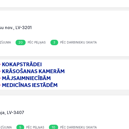
lsu nov., LV-3201
20
3
ZĪJUMA
PĒC PEĻŅAS
PĒC DARBINIEKU SKAITA
āja, LV-3407
5
10
OZĪJUMA
PĒC PEĻŅAS
PĒC DARBINIEKU SKAITA