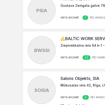
Gustava Zemgala gatve 76,
PSIA
1
VIETA NOZARĒ
PĒC APGROZ
BALTIC WORK SERVI
Ziepniekkalna iela 64 k-1 –
BWSSI
23
VIETA NOZARĒ
PĒC DARBI
Salons Objekts, SIA
Mūkusalas iela 42, Rīga, 
SOSIA
5
VIETA NOZARĒ
PĒC APGRO