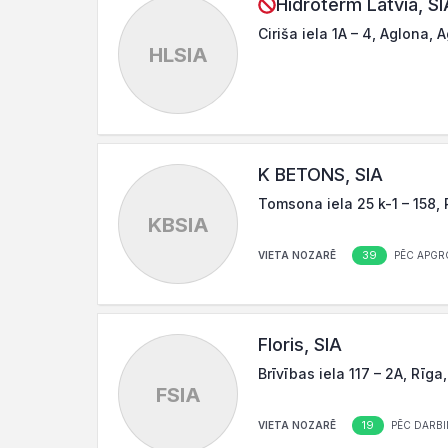
Hidroterm Latvia, SI
Ciriša iela 1A – 4, Aglona, 
HLSIA
K BETONS, SIA
Tomsona iela 25 k-1 – 158, 
KBSIA
39
VIETA NOZARĒ
PĒC APGR
Floris, SIA
Brīvības iela 117 – 2A, Rīga
FSIA
19
VIETA NOZARĒ
PĒC DARBI