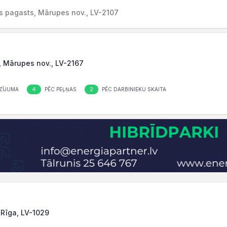
es pagasts, Mārupes nov., LV-2107
e, Mārupes nov., LV-2167
4
2
ZĪJUMA
PĒC PEĻŅAS
PĒC DARBINIEKU SKAITA
 Rīga, LV-1029