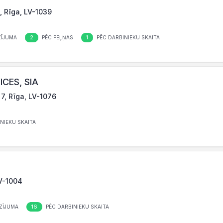
 Rīga, LV-1039
2
1
ĪJUMA
PĒC PEĻŅAS
PĒC DARBINIEKU SKAITA
CES, SIA
 7, Rīga, LV-1076
NIEKU SKAITA
LV-1004
16
ZĪJUMA
PĒC DARBINIEKU SKAITA