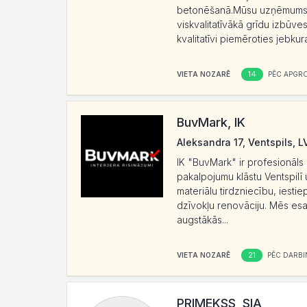
betonēšanā.Mūsu uzņēmums spe
viskvalitatīvākā grīdu izbūve
kvalitatīvi piemēroties jebkur
14
VIETA NOZARĒ
PĒC APGR
BuvMark, IK
Aleksandra 17, Ventspils, 
IK "BuvMark" ir profesionāls
pakalpojumu klāstu Ventspilī
materiālu tirdzniecību, iesti
dzīvokļu renovāciju. Mēs esam 
augstākās...
21
VIETA NOZARĒ
PĒC DARBI
PRIMEKSS, SIA