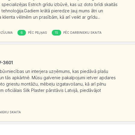
cializējas Estrich grīdu izbūvē, kas uz doto brīdi skaitās
s tehnoloģija.Gadiem krātā pieredze ļauj mums ātri un
a klienta vēlmēm un prasībām, kā arī veikt ar grīdu...
6
15
OZĪJUMA
PĒC PEĻŅAS
PĒC DARBINIEKU SKAITA
LV-3601
 būvniecības un interjera uzņēmums, kas piedāvā plašu
 un tās apkārtnē. Mūsu galvenie pakalpojumi ietver apdares
epto griestu montāžu, mēbeļu izgatavošanu, kā arī pilnu
oficiālais Silk Plaster pārstāvis Latvijā, piedāvājot
NIEKU SKAITA