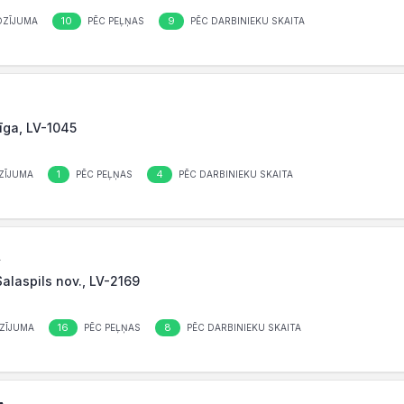
10
9
OZĪJUMA
PĒC PEĻŅAS
PĒC DARBINIEKU SKAITA
Rīga, LV-1045
1
4
ZĪJUMA
PĒC PEĻŅAS
PĒC DARBINIEKU SKAITA
A
Salaspils nov., LV-2169
16
8
ZĪJUMA
PĒC PEĻŅAS
PĒC DARBINIEKU SKAITA