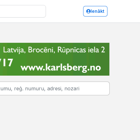
Ienākt
Apdares darbi