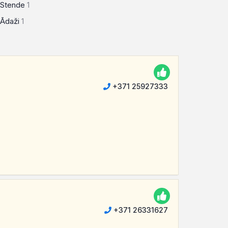
Stende
1
Ādaži
1
+371 25927333
+371 26331627