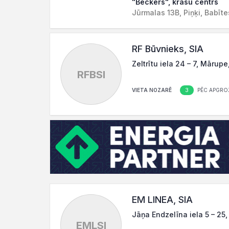
"Beckers", krāsu centrs
Jūrmalas 13B, Piņķi, Babīt
RF Būvnieks, SIA
Zeltrītu iela 24 – 7, Mārup
RFBSI
3
VIETA NOZARĒ
PĒC APGRO
EM LINEA, SIA
Jāņa Endzelīna iela 5 – 25,
EMLSI