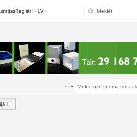
ustrijas
Reģistri
LV
ijā