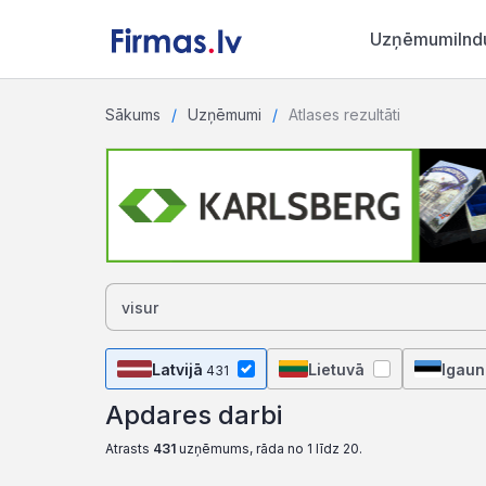
Uzņēmumi
Ind
Sākums
Uzņēmumi
Atlases rezultāti
Latvijā
Lietuvā
Igaun
431
Apdares darbi
Atrasts
431
uzņēmums, rāda no 1 līdz 20.