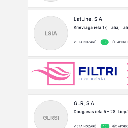
LatLine, SIA
Krievraga iela 17, Talsi, Ta
LSIA
6
VIETA NOZARĒ
PĒC APGRO
GLR, SIA
Daugavas iela 5 – 28, Liep
GLRSI
15
VIETA NOZARĒ
PĒC APGR