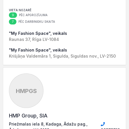
VIETA NOZARĒ
9
PĒC APGROZĪJUMA
7
PĒC DARBINIEKU SKAITA
"My Fashion Space", veikals
Raunas 37, Rīga LV-1084
"My Fashion Space", veikals
Krišjāņa Valdemāra 1, Sigulda, Siguldas nov., LV-2150
HMPGS
HMP Group, SIA
Priežmalas iela 8, Kadaga, Ādažu pag.,