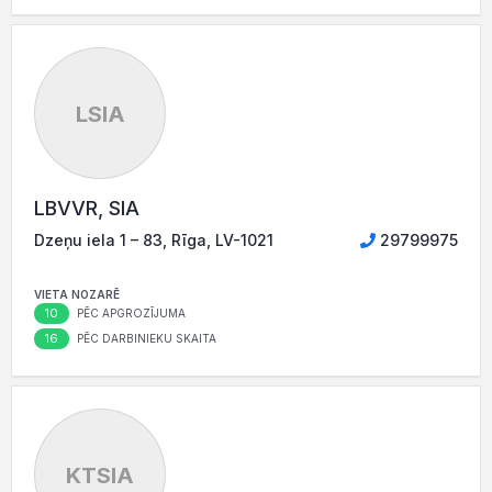
LSIA
LBVVR, SIA
Dzeņu iela 1 – 83, Rīga, LV-1021
29799975
VIETA NOZARĒ
10
PĒC APGROZĪJUMA
16
PĒC DARBINIEKU SKAITA
KTSIA