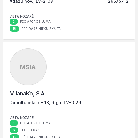
Ādažu nov., LV-2103
29575712
VIETA NOZARĒ
2
PĒC APGROZĪJUMA
18
PĒC DARBINIEKU SKAITA
MSIA
MilanaKo, SIA
Dubultu iela 7 – 18, Rīga, LV-1029
VIETA NOZARĒ
5
PĒC APGROZĪJUMA
6
PĒC PEĻŅAS
19
PĒC DARBINIEKU SKAITA