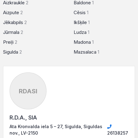
Aizkraukle
2
Baldone
1
Aizpute
2
Cēsis
1
Jēkabpils
2
Ikšķile
1
Jūrmala
2
Ludza
1
Preiļi
2
Madona
1
Sigulda
2
Mazsalaca
1
RDASI
R.D.A., SIA
Ata Kronvalda iela 5 – 27, Sigulda, Siguldas
nov., LV-2150
26138257