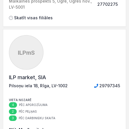
Mālkalnes prospekts 5, Ogre, Ogres nov.,
27702275
LV-5001
Skatīt visas filiāles
ILPmS
ILP market, SIA
Pilsoņu iela 1B, Rīga, LV-1002
29797345
VIETA NOZARĒ
4
PĒC APGROZĪJUMA
2
PĒC PEĻŅAS
3
PĒC DARBINIEKU SKAITA