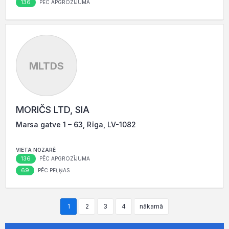
136
PĒC APGROZĪJUMA
MLTDS
MORIČS LTD, SIA
Marsa gatve 1 – 63, Rīga, LV-1082
VIETA NOZARĒ
136
PĒC APGROZĪJUMA
69
PĒC PEĻŅAS
1
2
3
4
nākamā