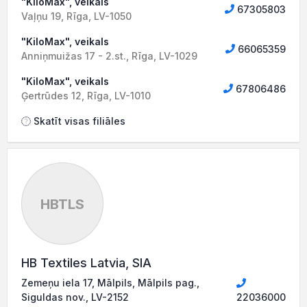
"KiloMax", veikals
67305803
Vaļņu 19, Rīga, LV-1050
"KiloMax", veikals
66065359
Anniņmuižas 17 - 2.st., Rīga, LV-1029
"KiloMax", veikals
67806486
Ģertrūdes 12, Rīga, LV-1010
Skatīt visas filiāles
HBTLS
HB Textiles Latvia, SIA
Zemeņu iela 17, Mālpils, Mālpils pag.,
Siguldas nov., LV-2152
22036000