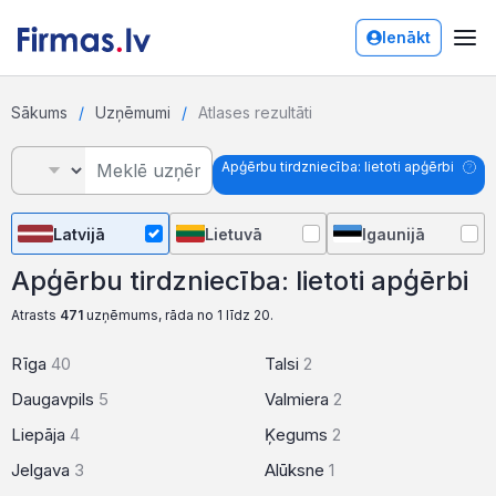
Ienākt
Sākums
Uzņēmumi
Atlases rezultāti
Apģērbu tirdzniecība: lietoti apģērbi
Latvijā
Lietuvā
Igaunijā
Apģērbu tirdzniecība: lietoti apģērbi
Atrasts
471
uzņēmums, rāda no 1 līdz 20.
Rīga
40
Talsi
2
Daugavpils
5
Valmiera
2
Liepāja
4
Ķegums
2
Jelgava
3
Alūksne
1