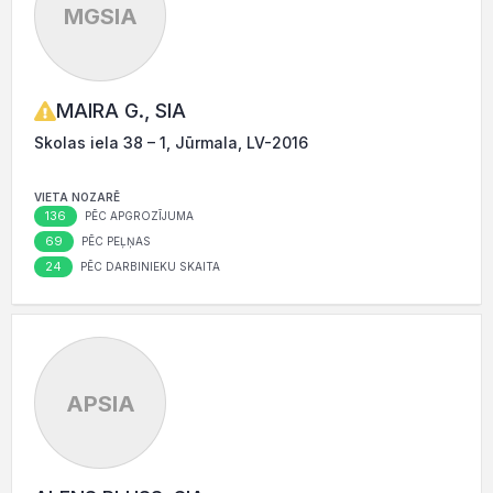
MGSIA
MAIRA G., SIA
Skolas iela 38 – 1, Jūrmala, LV-2016
VIETA NOZARĒ
136
PĒC APGROZĪJUMA
69
PĒC PEĻŅAS
24
PĒC DARBINIEKU SKAITA
APSIA