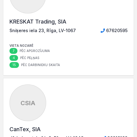
KRESKAT Trading, SIA
Sniķeres iela 23, Rīga, LV-1067
67620595
VIETA NOZARĒ
7
PĒC APGROZĪJUMA
4
PĒC PEĻŅAS
15
PĒC DARBINIEKU SKAITA
CSIA
CanTex, SIA