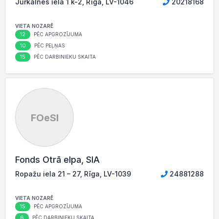
Jūrkalnes iela 1 k-2, Rīga, LV-1046
20218168
VIETA NOZARĒ
12
PĒC APGROZĪJUMA
10
PĒC PEĻŅAS
15
PĒC DARBINIEKU SKAITA
FOeSI
Fonds Otrā elpa, SIA
Ropažu iela 21 – 27, Rīga, LV-1039
24881288
VIETA NOZARĒ
15
PĒC APGROZĪJUMA
6
PĒC DARBINIEKU SKAITA