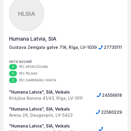
HLSIA
Humana Latvia, SIA
Gustava Zemgala gatve 71A, Rīga, LV-1039
27735111
VIETA NOZARĒ
3
PĒC APGROZĪJUMA
5
PĒC PEĻŅAS
2
PĒC DARBINIEKU SKAITA
"Humana Latvia", SIA, Veikals
24556618
Krišjāņa Barona 41/43, Rīga, LV-1011
"Humana Latvia", SIA, Veikals
22560229
Aveņu 26, Daugavpils, LV-5422
"Humana Latvia", SIA, Veikals