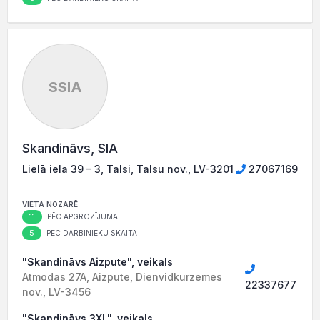
SSIA
Skandināvs, SIA
Lielā iela 39 – 3, Talsi, Talsu nov., LV-3201
27067169
VIETA NOZARĒ
11
PĒC APGROZĪJUMA
5
PĒC DARBINIEKU SKAITA
"Skandināvs Aizpute", veikals
Atmodas 27A, Aizpute, Dienvidkurzemes
22337677
nov., LV-3456
"Skandināvs 3XL", veikals