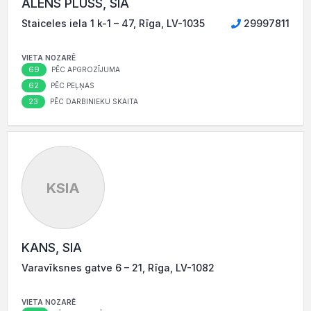
ALENS PLUSS, SIA
Staiceles iela 1 k-1 – 47, Rīga, LV-1035
29997811
VIETA NOZARĒ
69
PĒC APGROZĪJUMA
62
PĒC PEĻŅAS
23
PĒC DARBINIEKU SKAITA
KSIA
KANS, SIA
Varavīksnes gatve 6 – 21, Rīga, LV-1082
VIETA NOZARĒ