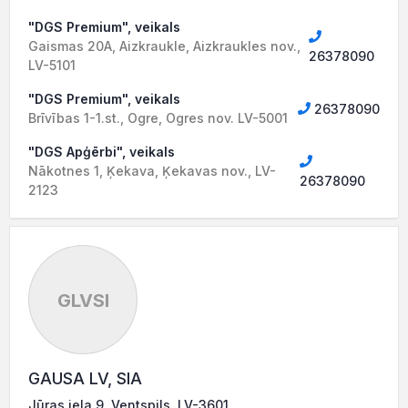
"DGS Premium", veikals
Gaismas 20A, Aizkraukle, Aizkraukles nov.,
26378090
LV-5101
"DGS Premium", veikals
26378090
Brīvības 1-1.st., Ogre, Ogres nov. LV-5001
"DGS Apģērbi", veikals
Nākotnes 1, Ķekava, Ķekavas nov., LV-
26378090
2123
GLVSI
GAUSA LV, SIA
Jūras iela 9, Ventspils, LV-3601