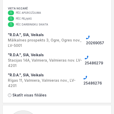
VIETA NOZARĒ
1
PĒC APGROZĪJUMA
1
PĒC PEĻŅAS
1
PĒC DARBINIEKU SKAITA
"R.D.A.", SIA, Veikals
Mālkalnes prospekts 3, Ogre, Ogres nov.,
20269057
LV-5001
"R.D.A.", SIA, Veikals
Stacijas 14A, Valmiera, Valmieras nov. LV-
25486279
4201
"R.D.A.", SIA, Veikals
Rīgas 11, Valmiera, Valmieras nov., LV-
25486276
4201
Skatīt visas filiāles