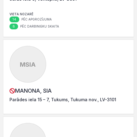
VIETA NOZARĒ
14
PĒC APGROZĪJUMA
8
PĒC DARBINIEKU SKAITA
MSIA
MANONA, SIA
Parādes iela 15 – 7, Tukums, Tukuma nov., LV-3101