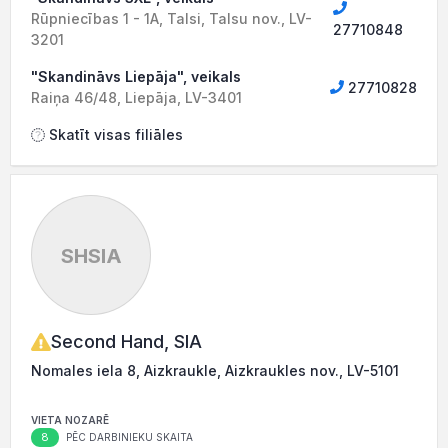
Rūpniecības 1 - 1A, Talsi, Talsu nov., LV-
27710848
3201
"Skandināvs Liepāja", veikals
27710828
Raiņa 46/48, Liepāja, LV-3401
Skatīt visas filiāles
SHSIA
Second Hand, SIA
Nomales iela 8, Aizkraukle, Aizkraukles nov., LV-5101
VIETA NOZARĒ
8
PĒC DARBINIEKU SKAITA