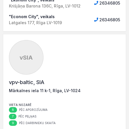
26346805
Krišjāņa Barona 136C, Rīga, LV-1012
"Econom City", veikals
26346805
Latgales 177, Rīga LV-1019
vSIA
vpv-baltic, SIA
Mārkalnes iela 11 k-1, Rīga, LV-1024
VIETA NOZARĒ
8
PĒC APGROZĪJUMA
7
PĒC PEĻŅAS
9
PĒC DARBINIEKU SKAITA