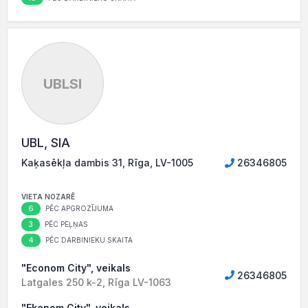
UBLSI
UBL, SIA
Kaķasēkļa dambis 31, Rīga, LV-1005
26346805
VIETA NOZARĒ
6
PĒC APGROZĪJUMA
3
PĒC PEĻŅAS
4
PĒC DARBINIEKU SKAITA
"Econom City", veikals
26346805
Latgales 250 k-2, Rīga LV-1063
"Ekonom City", veikals