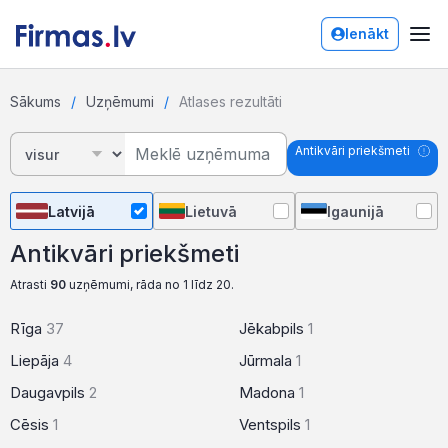
Ienākt
Sākums
Uzņēmumi
Atlases rezultāti
Antikvāri priekšmeti
Latvijā
Lietuvā
Igaunijā
Antikvāri priekšmeti
Atrasti
90
uzņēmumi, rāda no 1 līdz 20.
Rīga
37
Jēkabpils
1
Liepāja
4
Jūrmala
1
Daugavpils
2
Madona
1
Cēsis
1
Ventspils
1