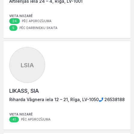
Artilērijas iela 24 – 4, Rīga, LV-1001
VIETA NOZARĒ
24
PĒC APGROZĪJUMA
5
PĒC DARBINIEKU SKAITA
LSIA
LIKASS, SIA
Riharda Vāgnera iela 12 – 21, Rīga, LV-1050
26538188
VIETA NOZARĒ
41
PĒC APGROZĪJUMA