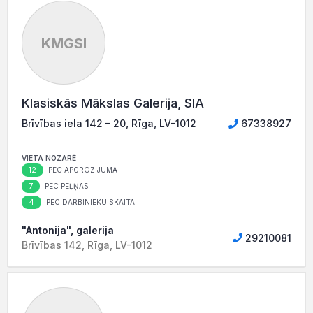
KMGSI
Klasiskās Mākslas Galerija, SIA
Brīvības iela 142 – 20, Rīga, LV-1012
67338927
VIETA NOZARĒ
12
PĒC APGROZĪJUMA
7
PĒC PEĻŅAS
4
PĒC DARBINIEKU SKAITA
"Antonija", galerija
29210081
Brīvības 142, Rīga, LV-1012