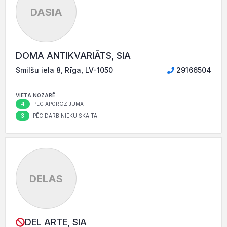
DASIA
DOMA ANTIKVARIĀTS, SIA
Smilšu iela 8, Rīga, LV-1050
29166504
VIETA NOZARĒ
4
PĒC APGROZĪJUMA
3
PĒC DARBINIEKU SKAITA
DELAS
DEL ARTE, SIA