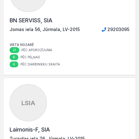
BN SERVISS, SIA
Jomas iela 56, Jūrmala, LV-2015
29203095
VIETA NOZARĒ
21
PĒC APGROZĪJUMA
8
PĒC PEĻŅAS
6
PĒC DARBINIEKU SKAITA
LSIA
Laimonis-F, SIA
Turaidas iela 76, Jūrmala, LV-2015