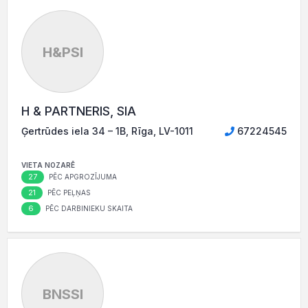
H&PSI
H & PARTNERIS, SIA
Ģertrūdes iela 34 – 1B, Rīga, LV-1011
67224545
VIETA NOZARĒ
27
PĒC APGROZĪJUMA
21
PĒC PEĻŅAS
6
PĒC DARBINIEKU SKAITA
BNSSI