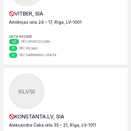
VITBER, SIA
Artilērijas iela 24 – 17, Rīga, LV-1001
VIETA NOZARĒ
33
PĒC APGROZĪJUMA
11
PĒC PEĻŅAS
6
PĒC DARBINIEKU SKAITA
KLVSI
KONSTANTA.LV, SIA
Aleksandra Čaka iela 35 – 21, Rīga, LV-1011