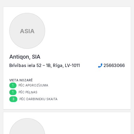
ASIA
Antiqon, SIA
Brīvības iela 52 – 1B, Rīga, LV-1011
25663066
VIETA NOZARĒ
1
PĒC APGROZĪJUMA
1
PĒC PEĻŅAS
3
PĒC DARBINIEKU SKAITA