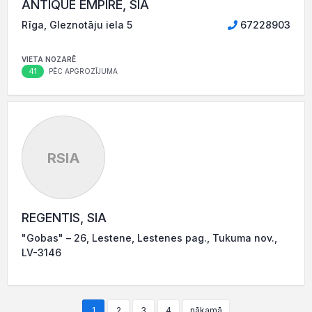
ANTIQUE EMPIRE, SIA
Rīga, Gleznotāju iela 5
67228903
VIETA NOZARĒ
41
PĒC APGROZĪJUMA
RSIA
REGENTIS, SIA
"Gobas" – 26, Lestene, Lestenes pag., Tukuma nov.,
LV-3146
1
2
3
4
nākamā