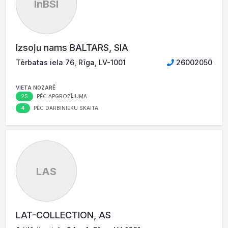
InBSI
Izsoļu nams BALTARS, SIA
Tērbatas iela 76, Rīga, LV-1001
26002050
VIETA NOZARĒ
25
PĒC APGROZĪJUMA
4
PĒC DARBINIEKU SKAITA
LAS
LAT-COLLECTION, AS