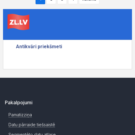
Pakalpojumi
Pamatizziņa
Datu pārraide tiešsaistē
Segmentēto datu atlase