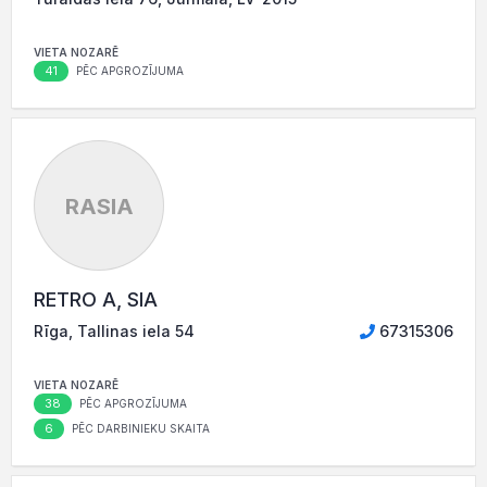
VIETA NOZARĒ
41
PĒC APGROZĪJUMA
RASIA
RETRO A, SIA
Rīga, Tallinas iela 54
67315306
VIETA NOZARĒ
38
PĒC APGROZĪJUMA
6
PĒC DARBINIEKU SKAITA