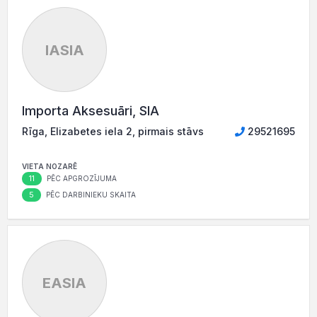
IASIA
Importa Aksesuāri, SIA
Rīga, Elizabetes iela 2, pirmais stāvs
29521695
VIETA NOZARĒ
11
PĒC APGROZĪJUMA
5
PĒC DARBINIEKU SKAITA
EASIA