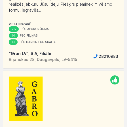
realizēs jebkuru Jūsu ideju. Piešķirs piemineklim vēlamo
formu, iegravēs...
VIETA NOZARĒ
28
PĒC APGROZĪJUMA
14
PĒC PEĻŅAS
13
PĒC DARBINIEKU SKAITA
"Gran LV", SIA, Filiāle
28210983
Brjanskas 28, Daugavpils, LV-5415