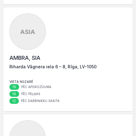
ASIA
AMBRA, SIA
Riharda Vāgnera iela 6 – 8, Rīga, LV-1050
VIETA NOZARĒ
19
PĒC APGROZĪJUMA
18
PĒC PEĻŅAS
12
PĒC DARBINIEKU SKAITA