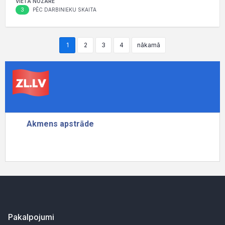
VIETA NOZARĒ
3
PĒC DARBINIEKU SKAITA
1
2
3
4
nākamā
Pakalpojumi