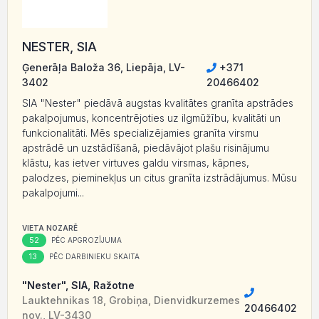
NESTER, SIA
Ģenerāļa Baloža 36, Liepāja, LV-
+371
3402
20466402
SIA "Nester" piedāvā augstas kvalitātes granīta apstrādes
pakalpojumus, koncentrējoties uz ilgmūžību, kvalitāti un
funkcionalitāti. Mēs specializējamies granīta virsmu
apstrādē un uzstādīšanā, piedāvājot plašu risinājumu
klāstu, kas ietver virtuves galdu virsmas, kāpnes,
palodzes, pieminekļus un citus granīta izstrādājumus. Mūsu
pakalpojumi...
VIETA NOZARĒ
52
PĒC APGROZĪJUMA
13
PĒC DARBINIEKU SKAITA
"Nester", SIA, Ražotne
Lauktehnikas 18, Grobiņa, Dienvidkurzemes
20466402
nov., LV-3430