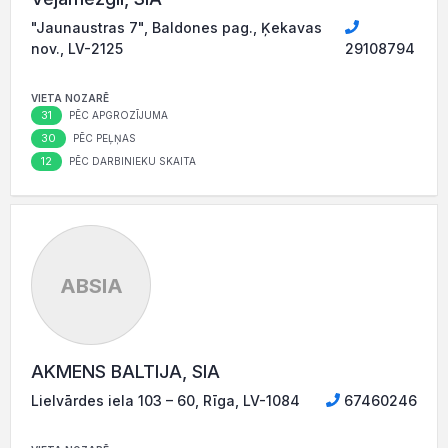
"Jaunaustras 7", Baldones pag., Ķekavas
nov., LV-2125
29108794
VIETA NOZARĒ
31
PĒC APGROZĪJUMA
30
PĒC PEĻŅAS
12
PĒC DARBINIEKU SKAITA
ABSIA
AKMENS BALTIJA, SIA
Lielvārdes iela 103 – 60, Rīga, LV-1084
67460246