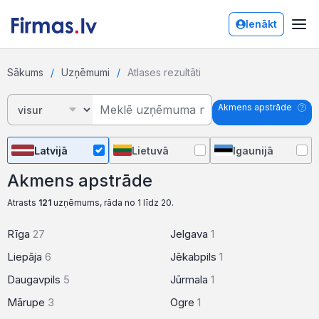
Ienākt
Sākums
Uzņēmumi
Atlases rezultāti
Akmens apstrāde
Latvijā
Lietuvā
Igaunijā
Akmens apstrāde
Atrasts
121
uzņēmums, rāda no 1 līdz 20.
Rīga
27
Jelgava
1
Liepāja
6
Jēkabpils
1
Daugavpils
5
Jūrmala
1
Mārupe
3
Ogre
1