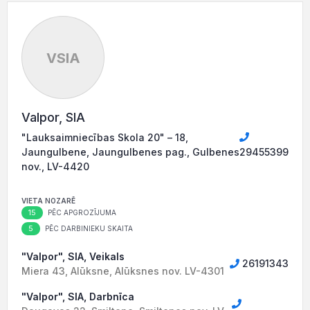
VSIA
Valpor, SIA
"Lauksaimniecības Skola 20" – 18,
Jaungulbene, Jaungulbenes pag., Gulbenes
29455399
nov., LV-4420
VIETA NOZARĒ
15
PĒC APGROZĪJUMA
5
PĒC DARBINIEKU SKAITA
"Valpor", SIA, Veikals
26191343
Miera 43, Alūksne, Alūksnes nov. LV-4301
"Valpor", SIA, Darbnīca