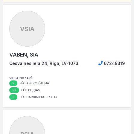
VSIA
VABEN, SIA
Cesvaines iela 24, Rīga, LV-1073
67248319
VIETA NOZARĒ
2
PĒC APGROZĪJUMA
27
PĒC PEĻŅAS
2
PĒC DARBINIEKU SKAITA