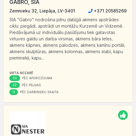
GABRO, SIA
Zemnieku 32, Liepāja, LV-3401
+371 20585269
SIA "Gabro" nodrošina pilnu dabīgā akmens apstrādes
ciklu: piegādi, apstrādi un montāžu Kurzemē un Vidzemē.
Piedāvājumā uz individuālu pasūtījumu tiek gatavotas
virtuves galdu un darba virsmas, akmens bāra letes,
akmens kāpnes, akmens palodzes, akmens kamīnu portāli,
akmens skulptūras, akmens kolonnas, akmens stabi, kapu
pieminekļi, kapu...
VIETA NOZARĒ
30
PĒC APGROZĪJUMA
32
PĒC PEĻŅAS
11
PĒC DARBINIEKU SKAITA