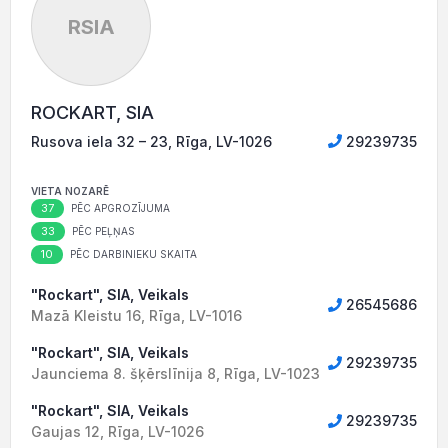
RSIA
ROCKART, SIA
Rusova iela 32 – 23, Rīga, LV-1026
29239735
VIETA NOZARĒ
37
PĒC APGROZĪJUMA
33
PĒC PEĻŅAS
10
PĒC DARBINIEKU SKAITA
"Rockart", SIA, Veikals
26545686
Mazā Kleistu 16, Rīga, LV-1016
"Rockart", SIA, Veikals
29239735
Jaunciema 8. šķērslīnija 8, Rīga, LV-1023
"Rockart", SIA, Veikals
29239735
Gaujas 12, Rīga, LV-1026