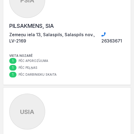
PSIA
PILSAKMENS, SIA
Zemeņu iela 13, Salaspils, Salaspils nov.,
LV-2169
26363671
VIETA NOZARĒ
1
PĒC APGROZĪJUMA
1
PĒC PEĻŅAS
1
PĒC DARBINIEKU SKAITA
USIA