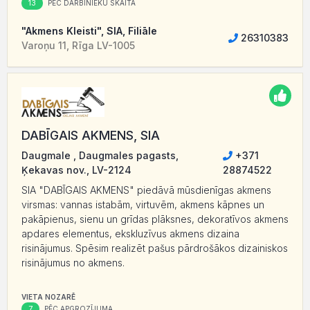
13
PĒC DARBINIEKU SKAITA
"Akmens Kleisti", SIA, Filiāle
26310383
Varoņu 11, Rīga LV-1005
DABĪGAIS AKMENS, SIA
Daugmale , Daugmales pagasts,
+371
Ķekavas nov., LV-2124
28874522
SIA "DABĪGAIS AKMENS" piedāvā mūsdienīgas akmens
virsmas: vannas istabām, virtuvēm, akmens kāpnes un
pakāpienus, sienu un grīdas plāksnes, dekoratīvos akmens
apdares elementus, ekskluzīvus akmens dizaina
risinājumus. Spēsim realizēt pašus pārdrošākos dizainiskos
risinājumus no akmens.
VIETA NOZARĒ
7
PĒC APGROZĪJUMA