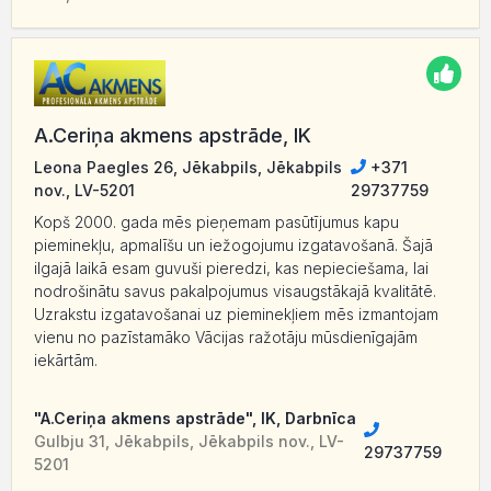
A.Ceriņa akmens apstrāde, IK
Leona Paegles 26, Jēkabpils, Jēkabpils
+371
nov., LV-5201
29737759
Kopš 2000. gada mēs pieņemam pasūtījumus kapu
pieminekļu, apmalīšu un iežogojumu izgatavošanā. Šajā
ilgajā laikā esam guvuši pieredzi, kas nepieciešama, lai
nodrošinātu savus pakalpojumus visaugstākajā kvalitātē.
Uzrakstu izgatavošanai uz pieminekļiem mēs izmantojam
vienu no pazīstamāko Vācijas ražotāju mūsdienīgajām
iekārtām.
"A.Ceriņa akmens apstrāde", IK, Darbnīca
Gulbju 31, Jēkabpils, Jēkabpils nov., LV-
29737759
5201