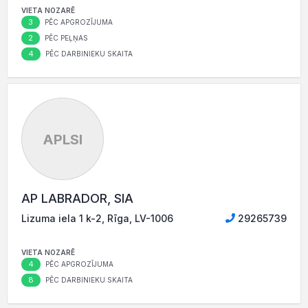
VIETA NOZARĒ
3
PĒC APGROZĪJUMA
2
PĒC PEĻŅAS
4
PĒC DARBINIEKU SKAITA
APLSI
AP LABRADOR, SIA
Lizuma iela 1 k-2, Rīga, LV-1006
29265739
VIETA NOZARĒ
4
PĒC APGROZĪJUMA
8
PĒC DARBINIEKU SKAITA