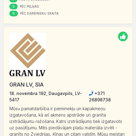
5
PĒC PEĻŅAS
8
PĒC DARBINIEKU SKAITA
GRAN LV, SIA
18. novembra 192, Daugavpils, LV-
+371
5417
26898738
Mūsu pamatdarbība ir pieminekļu un kapakmeņu
izgatavošana, kā arī akmens apstrāde un granīta
izstrādājumu ražošana. Katrs izstrādājums tiek izgatavots
uz pasūtījumu. Mēs piedāvājam plašu materiāla izvēli -
granīts no Zviedrijas, Ķīnas un citam valstīm. Mūsu meistari