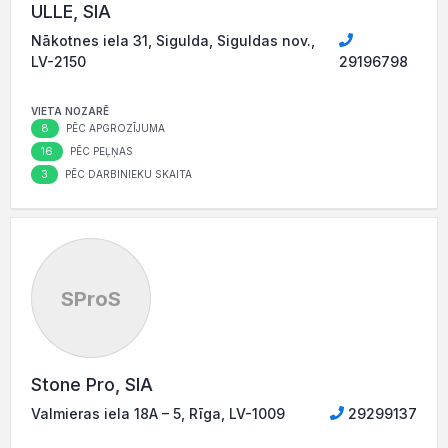
ULLE, SIA
Nākotnes iela 31, Sigulda, Siguldas nov.,
LV-2150
29196798
VIETA NOZARĒ
8
PĒC APGROZĪJUMA
16
PĒC PEĻŅAS
3
PĒC DARBINIEKU SKAITA
SProS
Stone Pro, SIA
Valmieras iela 18A – 5, Rīga, LV-1009
29299137