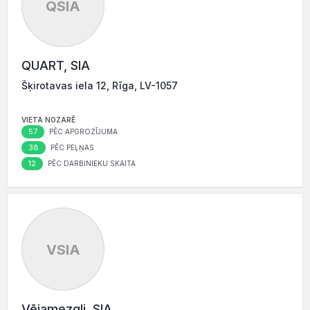
QSIA
QUART, SIA
Šķirotavas iela 12, Rīga, LV-1057
VIETA NOZARĒ
57
PĒC APGROZĪJUMA
38
PĒC PEĻŅAS
12
PĒC DARBINIEKU SKAITA
VSIA
Vējamezgli, SIA