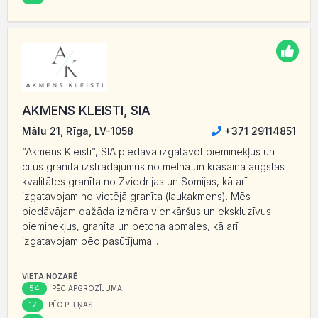
AKMENS KLEISTI, SIA
Mālu 21, Rīga, LV-1058
+371 29114851
“Akmens Kleisti”, SIA piedāvā izgatavot pieminekļus un
citus granīta izstrādājumus no melnā un krāsainā augstas
kvalitātes granīta no Zviedrijas un Somijas, kā arī
izgatavojam no vietējā granīta (laukakmens). Mēs
piedāvājam dažāda izmēra vienkāršus un ekskluzīvus
pieminekļus, granīta un betona apmales, kā arī
izgatavojam pēc pasūtījuma...
VIETA NOZARĒ
54
PĒC APGROZĪJUMA
17
PĒC PEĻŅAS