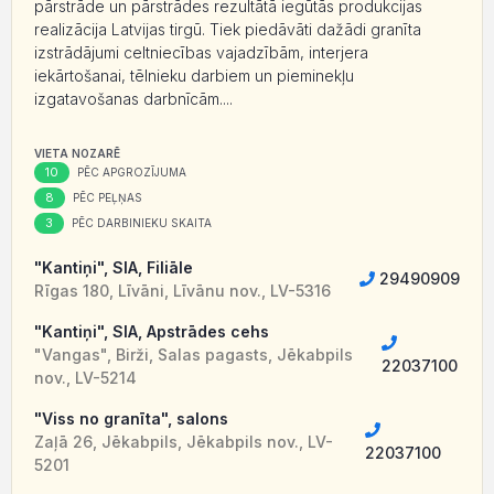
pārstrāde un pārstrādes rezultātā iegūtās produkcijas
realizācija Latvijas tirgū. Tiek piedāvāti dažādi granīta
izstrādājumi celtniecības vajadzībām, interjera
iekārtošanai, tēlnieku darbiem un pieminekļu
izgatavošanas darbnīcām....
VIETA NOZARĒ
10
PĒC APGROZĪJUMA
8
PĒC PEĻŅAS
3
PĒC DARBINIEKU SKAITA
"Kantiņi", SIA, Filiāle
29490909
Rīgas 180, Līvāni, Līvānu nov., LV-5316
"Kantiņi", SIA, Apstrādes cehs
"Vangas", Birži, Salas pagasts, Jēkabpils
22037100
nov., LV-5214
"Viss no granīta", salons
Zaļā 26, Jēkabpils, Jēkabpils nov., LV-
22037100
5201