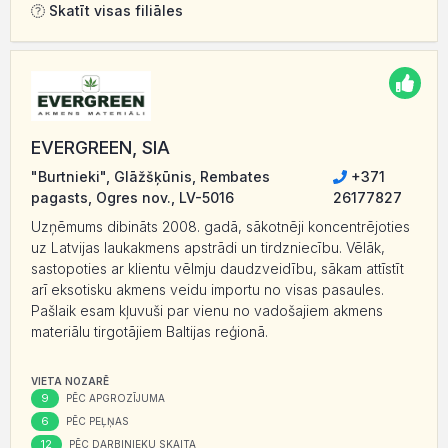
Skatīt visas filiāles
EVERGREEN, SIA
"Burtnieki", Glāžšķūnis, Rembates
+371
pagasts, Ogres nov., LV-5016
26177827
Uzņēmums dibināts 2008. gadā, sākotnēji koncentrējoties
uz Latvijas laukakmens apstrādi un tirdzniecību. Vēlāk,
sastopoties ar klientu vēlmju daudzveidību, sākam attīstīt
arī eksotisku akmens veidu importu no visas pasaules.
Pašlaik esam kļuvuši par vienu no vadošajiem akmens
materiālu tirgotājiem Baltijas reģionā.
VIETA NOZARĒ
9
PĒC APGROZĪJUMA
6
PĒC PEĻŅAS
12
PĒC DARBINIEKU SKAITA