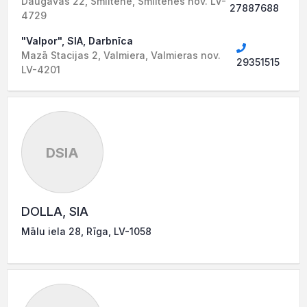
Daugavas 22, Smiltene, Smiltenes nov. LV-
27887688
4729
"Valpor", SIA, Darbnīca
Mazā Stacijas 2, Valmiera, Valmieras nov.
29351515
LV-4201
DSIA
DOLLA, SIA
Mālu iela 28, Rīga, LV-1058