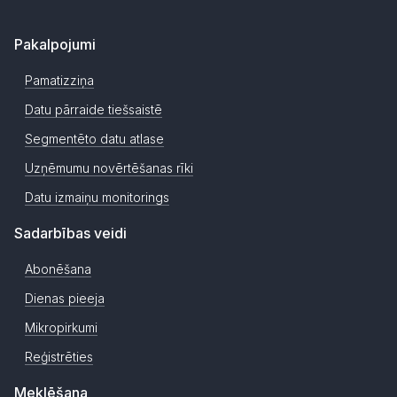
Pakalpojumi
Pamatizziņa
Datu pārraide tiešsaistē
Segmentēto datu atlase
Uzņēmumu novērtēšanas rīki
Datu izmaiņu monitorings
Sadarbības veidi
Abonēšana
Dienas pieeja
Mikropirkumi
Reģistrēties
Meklēšana