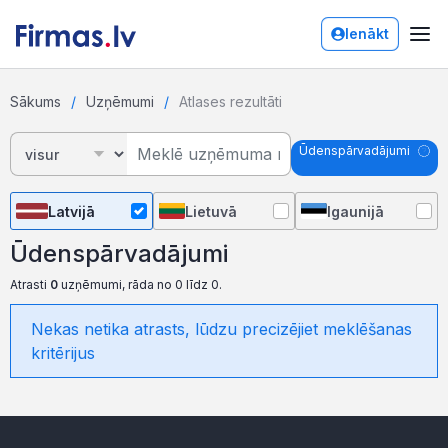
Ienākt
Sākums
Uzņēmumi
Atlases rezultāti
Ūdenspārvadājumi
Latvijā
Lietuvā
Igaunijā
Ūdenspārvadājumi
Atrasti
0
uzņēmumi, rāda no 0 līdz 0.
Nekas netika atrasts, lūdzu precizējiet meklēšanas
kritērijus