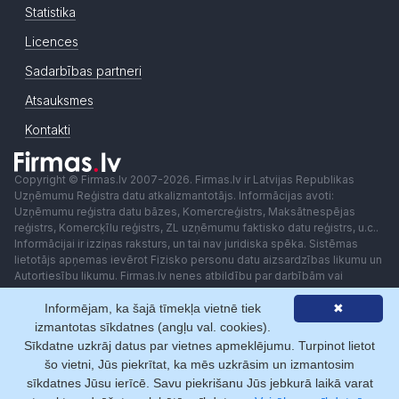
Statistika
Licences
Sadarbības partneri
Atsauksmes
Kontakti
Copyright © Firmas.lv 2007-2026. Firmas.lv ir Latvijas Republikas
Uzņēmumu Reģistra datu atkalizmantotājs. Informācijas avoti:
Uzņēmumu reģistra datu bāzes, Komercreģistrs, Maksātnespējas
reģistrs, Komercķīlu reģistrs, ZL uzņēmumu faktisko datu reģistrs, u.c..
Informācijai ir izziņas raksturs, un tai nav juridiska spēka. Sistēmas
lietotājs apņemas ievērot Fizisko personu datu aizsardzības likumu un
Autortiesību likumu. Firmas.lv nenes atbildību par darbībām vai
lēmumiem, kas balstīti uz saņemto pakalpojumu. Lietotājam aizliegts
Informējam, ka šajā tīmekļa vietnē tiek
✖
izmantot jebkādas automatizētas sistēmas vai iekārtas (robotus)
piekļuvei sistēmai bez rakstiskas saskaņošanas ar Firmas.lv. Galvenā
izmantotas sīkdatnes (angļu val. cookies).
redaktore: Ingūna Pempere.
Sīkdatne uzkrāj datus par vietnes apmeklējumu. Turpinot lietot
Lietošanas noteikumi
Privātuma politika
Norēķini ar
šo vietni, Jūs piekrītat, ka mēs uzkrāsim un izmantosim
sīkdatnes Jūsu ierīcē. Savu piekrišanu Jūs jebkurā laikā varat