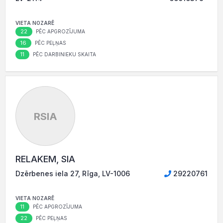
VIETA NOZARĒ
22
PĒC APGROZĪJUMA
16
PĒC PEĻŅAS
11
PĒC DARBINIEKU SKAITA
RSIA
RELAKEM, SIA
Dzērbenes iela 27, Rīga, LV-1006
29220761
VIETA NOZARĒ
11
PĒC APGROZĪJUMA
22
PĒC PEĻŅAS