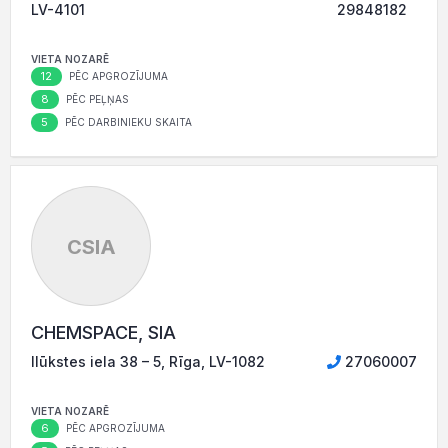
LV-4101
29848182
VIETA NOZARĒ
12
PĒC APGROZĪJUMA
8
PĒC PEĻŅAS
5
PĒC DARBINIEKU SKAITA
CSIA
CHEMSPACE, SIA
Ilūkstes iela 38 – 5, Rīga, LV-1082
27060007
VIETA NOZARĒ
6
PĒC APGROZĪJUMA