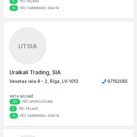
5
PĒC PEĻŅAS
6
PĒC DARBINIEKU SKAITA
UTSIA
Uralkali Trading, SIA
Vesetas iela 8 – 2, Rīga, LV-1013
67152055
VIETA NOZARĒ
29
PĒC APGROZĪJUMA
1
PĒC PEĻŅAS
4
PĒC DARBINIEKU SKAITA