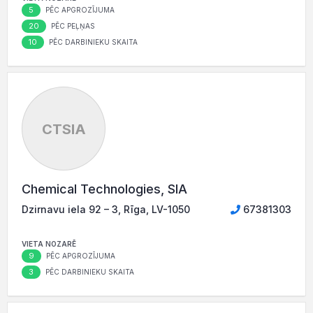
5
PĒC APGROZĪJUMA
20
PĒC PEĻŅAS
10
PĒC DARBINIEKU SKAITA
CTSIA
Chemical Technologies, SIA
Dzirnavu iela 92 – 3, Rīga, LV-1050
67381303
VIETA NOZARĒ
9
PĒC APGROZĪJUMA
3
PĒC DARBINIEKU SKAITA