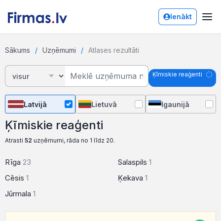
Ienākt
Sākums
Uzņēmumi
Atlases rezultāti
Ķīmiskie reaģenti
Latvijā
Lietuvā
Igaunijā
Ķīmiskie reaģenti
Atrasti
52
uzņēmumi, rāda no 1 līdz 20.
Rīga
23
Salaspils
1
Cēsis
1
Ķekava
1
Jūrmala
1