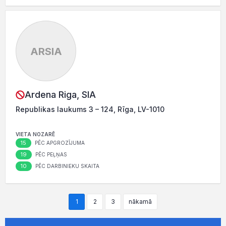
ARSIA
Ardena Riga, SIA
Republikas laukums 3 – 124, Rīga, LV-1010
VIETA NOZARĒ
15
PĒC APGROZĪJUMA
19
PĒC PEĻŅAS
10
PĒC DARBINIEKU SKAITA
1
2
3
nākamā