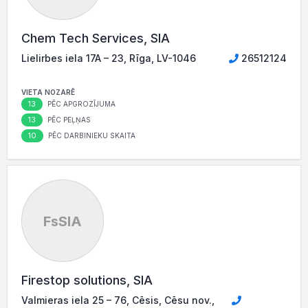
Chem Tech Services, SIA
Lielirbes iela 17A – 23, Rīga, LV-1046
26512124
VIETA NOZARĒ
13
PĒC APGROZĪJUMA
13
PĒC PEĻŅAS
10
PĒC DARBINIEKU SKAITA
FsSIA
Firestop solutions, SIA
Valmieras iela 25 – 76, Cēsis, Cēsu nov.,