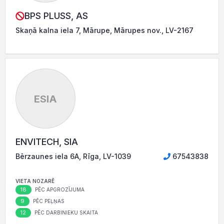
BPS PLUSS, AS
Skaņā kalna iela 7, Mārupe, Mārupes nov., LV-2167
ESIA
ENVITECH, SIA
Bērzaunes iela 6A, Rīga, LV-1039
67543838
VIETA NOZARĒ
18
PĒC APGROZĪJUMA
9
PĒC PEĻŅAS
12
PĒC DARBINIEKU SKAITA