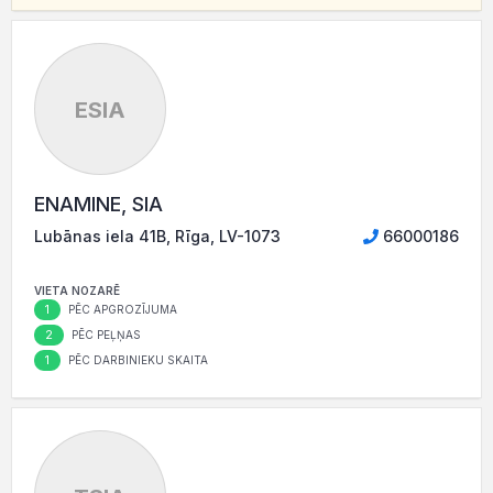
ESIA
ENAMINE, SIA
Lubānas iela 41B, Rīga, LV-1073
66000186
VIETA NOZARĒ
1
PĒC APGROZĪJUMA
2
PĒC PEĻŅAS
1
PĒC DARBINIEKU SKAITA