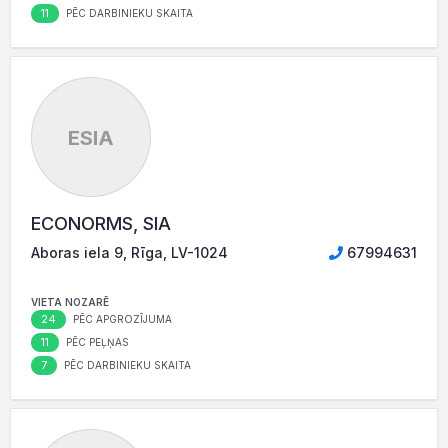
11
PĒC DARBINIEKU SKAITA
ESIA
ECONORMS, SIA
Aboras iela 9, Rīga, LV-1024
67994631
VIETA NOZARĒ
24
PĒC APGROZĪJUMA
11
PĒC PEĻŅAS
7
PĒC DARBINIEKU SKAITA