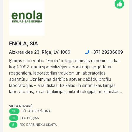
ENOLA, SIA
Aizkraukles 23, Rīga, LV-1006
+371 29236869
Ķīmijas sabiedrība "Enola" ir Rīgā dibināts uzņēmums, kas
kopš 1992. gada specializējas laboratoriju apgādē ar
reaģentiem, laboratorijas traukiem un laboratorijas
aparatūru. Uzņēmuma darbība aptver dažādu profilu
laboratorijas – analītiskās, fizikālās un sintētiskās ķīmijas
laboratorijas, kā arī bioķīmijas, mikrobioloģijas un klīniskās...
VIETA NOZARĒ
20
PĒC APGROZĪJUMA
15
PĒC PEĻŅAS
8
PĒC DARBINIEKU SKAITA