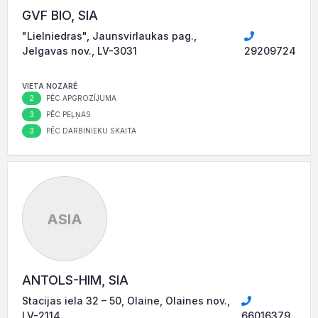
GVF BIO, SIA
"Lielniedras", Jaunsvirlaukas pag.,
Jelgavas nov., LV-3031
29209724
VIETA NOZARĒ
2
PĒC APGROZĪJUMA
3
PĒC PEĻŅAS
3
PĒC DARBINIEKU SKAITA
ASIA
ANTOLS-HIM, SIA
Stacijas iela 32 – 50, Olaine, Olaines nov.,
LV-2114
66016379