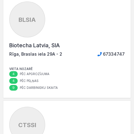
BLSIA
Biotecha Latvia, SIA
Rīga, Braslas iela 29A - 2
67334747
VIETA NOZARĒ
4
PĒC APGROZĪJUMA
4
PĒC PEĻŅAS
9
PĒC DARBINIEKU SKAITA
CTSSI