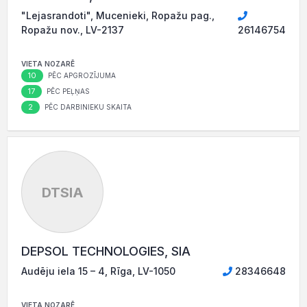
"Lejasrandoti", Mucenieki, Ropažu pag.,
Ropažu nov., LV-2137
26146754
VIETA NOZARĒ
10
PĒC APGROZĪJUMA
17
PĒC PEĻŅAS
2
PĒC DARBINIEKU SKAITA
DTSIA
DEPSOL TECHNOLOGIES, SIA
Audēju iela 15 – 4, Rīga, LV-1050
28346648
VIETA NOZARĒ