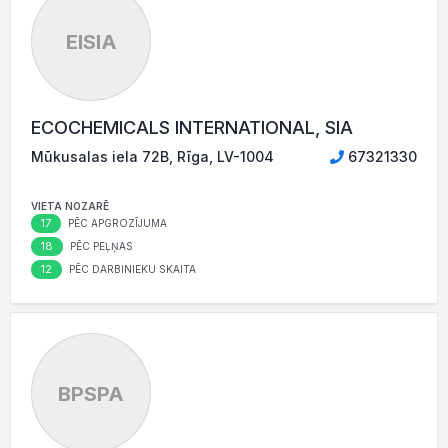
EISIA
ECOCHEMICALS INTERNATIONAL, SIA
Mūkusalas iela 72B, Rīga, LV-1004
67321330
VIETA NOZARĒ
17
PĒC APGROZĪJUMA
18
PĒC PEĻŅAS
12
PĒC DARBINIEKU SKAITA
BPSPA