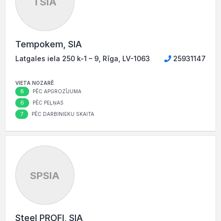
TSIA
Tempokem, SIA
Latgales iela 250 k-1 – 9, Rīga, LV-1063
25931147
VIETA NOZARĒ
8
PĒC APGROZĪJUMA
6
PĒC PEĻŅAS
7
PĒC DARBINIEKU SKAITA
SPSIA
Steel PROFI, SIA