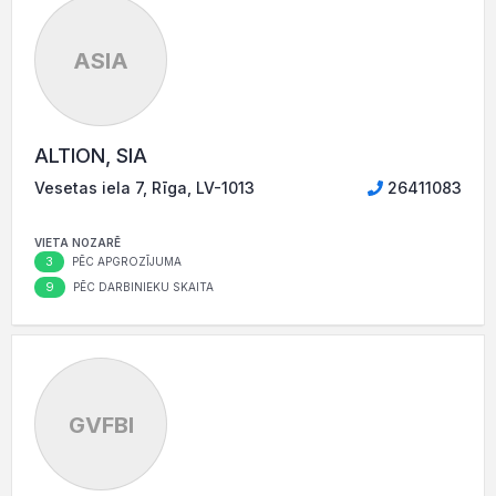
ASIA
ALTION, SIA
Vesetas iela 7, Rīga, LV-1013
26411083
VIETA NOZARĒ
3
PĒC APGROZĪJUMA
9
PĒC DARBINIEKU SKAITA
GVFBI