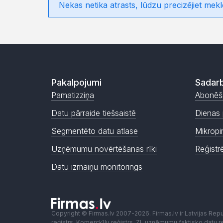
Nekas netika atrasts, lūdzu precizējiet mekl
Pakalpojumi
Sadarb
Pamatizziņa
Abonēš
Datu pārraide tiešsaistē
Dienas 
Segmentēto datu atlase
Mikropi
Uzņēmumu novērtēšanas rīki
Reģistr
Datu izmaiņu monitorings
Copyright © Firmas.lv 2007-2026. Firmas.lv ir Latvijas Re
reģistrs, Komercķīlu reģistrs, ZL uzņēmumu faktisko datu reģ