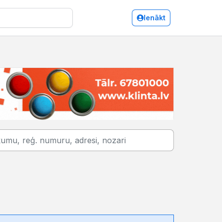
Ienākt
Ķīmiskā rūpniecība