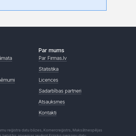
Par mums
āmata
Par Firmas.lv
Statistika
ņēmumi
Licences
Sadarbības partneri
Atsauksmes
Kontakti
mumu reģistra datu bāzes, Komercreģistrs, Maksātnespējas
ēmas lietotājs apņemas ievērot Fizisko personu datu