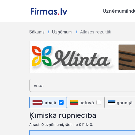
Uzņēmumi
Ind
Sākums
Uzņēmumi
Atlases rezultāti
Latvijā
Lietuvā
Igaunijā
Ķīmiskā rūpniecība
Atrasti
0
uzņēmumi, rāda no 0 līdz 0.