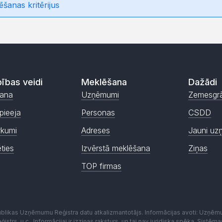
ēšanas kritērijus
ības veidi
Meklēšana
Dažādi
ana
Uzņēmumi
Zemesgr
pieeja
Personas
CSDD
rkumi
Adreses
Jauni uz
ēties
Izvērstā meklēšana
Ziņas
TOP firmas
publikas Uzņēmumu Reģistra datu atkalizmantotājs. Informācijas avoti: Uzņē
istrs, u.c.. Informācijai ir izziņas raksturs, un tai nav juridiska spēka. Sist