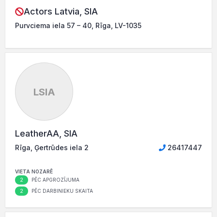
Actors Latvia, SIA
Purvciema iela 57 – 40, Rīga, LV-1035
LSIA
LeatherAA, SIA
Rīga, Ģertrūdes iela 2
26417447
VIETA NOZARĒ
2
PĒC APGROZĪJUMA
2
PĒC DARBINIEKU SKAITA