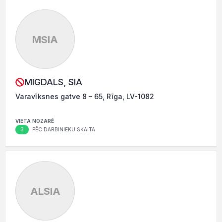
MSIA
MIGDALS, SIA
Varavīksnes gatve 8 – 65, Rīga, LV-1082
VIETA NOZARĒ
3
PĒC DARBINIEKU SKAITA
ALSIA