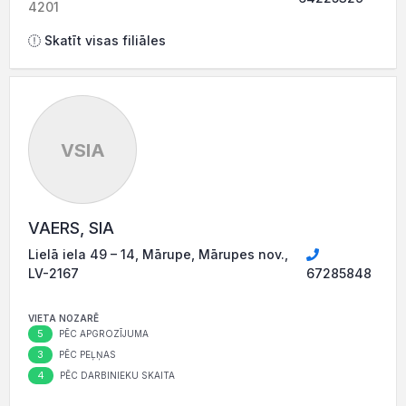
4201
Skatīt visas filiāles
VSIA
VAERS, SIA
Lielā iela 49 – 14, Mārupe, Mārupes nov.,
LV-2167
67285848
VIETA NOZARĒ
5
PĒC APGROZĪJUMA
3
PĒC PEĻŅAS
4
PĒC DARBINIEKU SKAITA