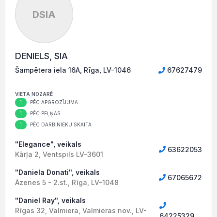
DSIA
DENIELS, SIA
Šampētera iela 16A, Rīga, LV-1046
67627479
VIETA NOZARĒ
1
PĒC APGROZĪJUMA
1
PĒC PEĻŅAS
1
PĒC DARBINIEKU SKAITA
"Elegance", veikals
63622053
Kārļa 2, Ventspils LV-3601
"Daniela Donati", veikals
67065672
Āzenes 5 - 2.st., Rīga, LV-1048
"Daniel Ray", veikals
Rīgas 32, Valmiera, Valmieras nov., LV-
64225329