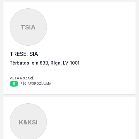
TSIA
TRESE, SIA
Tērbatas iela 83B, Rīga, LV-1001
VIETA NOZARĒ
6
PĒC APGROZĪJUMA
K&KSI