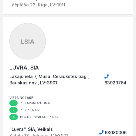
Lāčplēša 23, Rīga, LV-1011
LSIA
LUVRA, SIA
Lakāju iela 7, Mūsa, Ceraukstes pag.,
Bauskas nov., LV-3901
63929764
VIETA NOZARĒ
3
PĒC APGROZĪJUMA
2
PĒC PEĻŅAS
4
PĒC DARBINIEKU SKAITA
"Luvra", SIA, Veikals
63080006
Katoļu 18, Jelgava, LV-3001