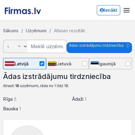
Ienākt
Sākums
Uzņēmumi
Atlases rezultāti
Ādas izstrādājumu tirdzniecība
Latvijā
Lietuvā
Igaunijā
Ādas izstrādājumu tirdzniecība
Atrasti
18
uzņēmumi, rāda no 1 līdz 18.
Rīga
5
Ādaži
1
Bauska
1