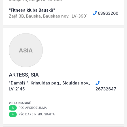
"Fitnesa klubs Bauskā"
63963260
Zaļā 3B, Bauska, Bauskas nov., LV-3901
ASIA
ARTESS, SIA
"Dambīši", Krimuldas pag., Siguldas nov.,
LV-2145
26732647
VIETA NOZARĒ
6
PĒC APGROZĪJUMA
4
PĒC DARBINIEKU SKAITA