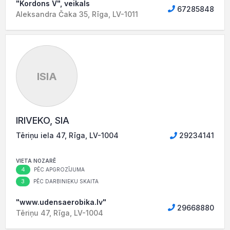
"Kordons V", veikals
67285848
Aleksandra Čaka 35, Rīga, LV-1011
ISIA
IRIVEKO, SIA
Tēriņu iela 47, Rīga, LV-1004
29234141
VIETA NOZARĒ
4
PĒC APGROZĪJUMA
3
PĒC DARBINIEKU SKAITA
"www.udensaerobika.lv"
29668880
Tēriņu 47, Rīga, LV-1004