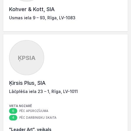
Kohver & Kott, SIA
Usmas iela 9 – 93, Rīga, LV-1083
ĶPSIA
Ķirsis Plus, SIA
Lāčplēša iela 23 – 1, Rīga, LV-1011
VIETA NOZARĒ
6
PĒC APGROZĪJUMA
4
PĒC DARBINIEKU SKAITA
"Leader Art", veikals