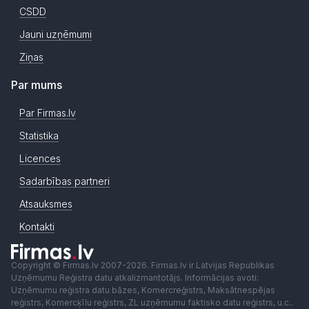
CSDD
Jauni uzņēmumi
Ziņas
Par mums
Par Firmas.lv
Statistika
Licences
Sadarbības partneri
Atsauksmes
Kontakti
Copyright © Firmas.lv 2007-2026. Firmas.lv ir Latvijas Republikas
Uzņēmumu Reģistra datu atkalizmantotājs. Informācijas avoti:
Uzņēmumu reģistra datu bāzes, Komercreģistrs, Maksātnespējas
reģistrs, Komercķīlu reģistrs, ZL uzņēmumu faktisko datu reģistrs, u.c..