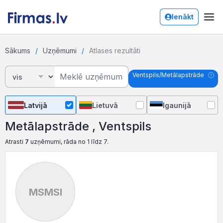
Ienākt
Sākums
Uzņēmumi
Atlases rezultāti
Ventspils/Metālapstrāde
Latvijā
Lietuvā
Igaunijā
Metālapstrāde , Ventspils
Atrasti
7
uzņēmumi, rāda no 1 līdz 7.
MSMSI