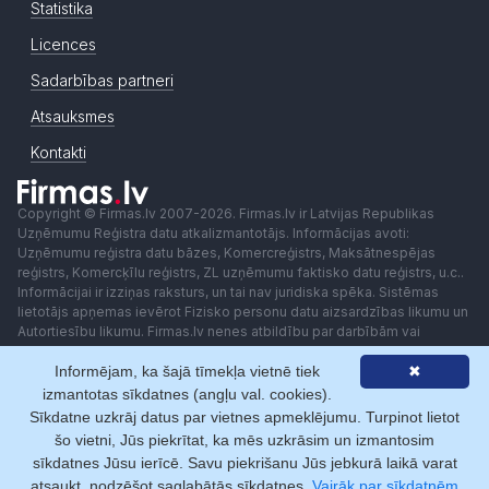
Statistika
Licences
Sadarbības partneri
Atsauksmes
Kontakti
Copyright © Firmas.lv 2007-2026. Firmas.lv ir Latvijas Republikas
Uzņēmumu Reģistra datu atkalizmantotājs. Informācijas avoti:
Uzņēmumu reģistra datu bāzes, Komercreģistrs, Maksātnespējas
reģistrs, Komercķīlu reģistrs, ZL uzņēmumu faktisko datu reģistrs, u.c..
Informācijai ir izziņas raksturs, un tai nav juridiska spēka. Sistēmas
lietotājs apņemas ievērot Fizisko personu datu aizsardzības likumu un
Autortiesību likumu. Firmas.lv nenes atbildību par darbībām vai
lēmumiem, kas balstīti uz saņemto pakalpojumu. Lietotājam aizliegts
Informējam, ka šajā tīmekļa vietnē tiek
✖
izmantot jebkādas automatizētas sistēmas vai iekārtas (robotus)
piekļuvei sistēmai bez rakstiskas saskaņošanas ar Firmas.lv. Galvenā
izmantotas sīkdatnes (angļu val. cookies).
redaktore: Ingūna Pempere.
Sīkdatne uzkrāj datus par vietnes apmeklējumu. Turpinot lietot
Lietošanas noteikumi
Privātuma politika
Norēķini ar
šo vietni, Jūs piekrītat, ka mēs uzkrāsim un izmantosim
sīkdatnes Jūsu ierīcē. Savu piekrišanu Jūs jebkurā laikā varat
atsaukt, nodzēšot saglabātās sīkdatnes.
Vairāk par sīkdatnēm