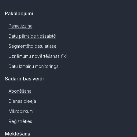
Pakalpojumi
Pamatizziņa
Datu pārraide tiešsaistē
Segmentēto datu atlase
Uzņēmumu novērtēšanas rīki
Datu izmaiņu monitorings
Sadarbības veidi
Abonēšana
Dienas pieeja
Mikropirkumi
Reģistrēties
Meklēšana