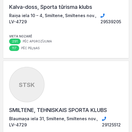
Kalva-doss, Sporta tūrisma klubs
Raiņa iela 10 – 4, Smiltene, Smiltenes nov.,
LV-4729
29539205
VIETA NOZARĒ
291
PĒC APGROZĪJUMA
117
PĒC PEĻŅAS
STSK
SMILTENE, TEHNISKAIS SPORTA KLUBS
Blaumaņa iela 31, Smiltene, Smiltenes nov.,
LV-4729
29125512