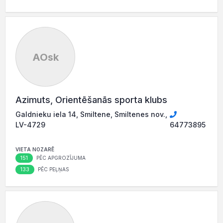
AOsk
Azimuts, Orientēšanās sporta klubs
Galdnieku iela 14, Smiltene, Smiltenes nov.,
LV-4729
64773895
VIETA NOZARĒ
151
PĒC APGROZĪJUMA
133
PĒC PEĻŅAS