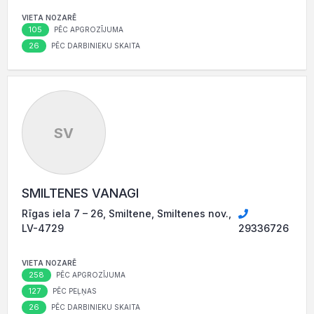
VIETA NOZARĒ
105
PĒC APGROZĪJUMA
26
PĒC DARBINIEKU SKAITA
SV
SMILTENES VANAGI
Rīgas iela 7 – 26, Smiltene, Smiltenes nov.,
LV-4729
29336726
VIETA NOZARĒ
258
PĒC APGROZĪJUMA
127
PĒC PEĻŅAS
26
PĒC DARBINIEKU SKAITA