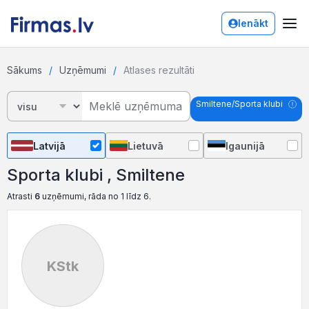
Ienākt
Sākums
Uzņēmumi
Atlases rezultāti
Smiltene/Sporta klubi
Latvijā
Lietuvā
Igaunijā
Sporta klubi , Smiltene
Atrasti
6
uzņēmumi, rāda no 1 līdz 6.
KStk