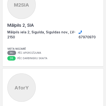
M2SIA
Mālpils 2, SIA
Mālpils iela 2, Sigulda, Siguldas nov., LV-
2150
67970970
VIETA NOZARĒ
1K+
PĒC APGROZĪJUMA
38
PĒC DARBINIEKU SKAITA
AforY