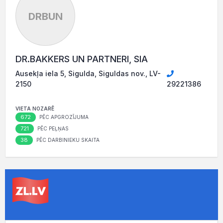
DRBUN
DR.BAKKERS UN PARTNERI, SIA
Ausekļa iela 5, Sigulda, Siguldas nov., LV-
2150
29221386
VIETA NOZARĒ
672
PĒC APGROZĪJUMA
721
PĒC PEĻŅAS
38
PĒC DARBINIEKU SKAITA