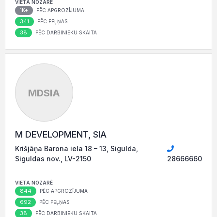
VIETA NOZARĒ
1K+
PĒC APGROZĪJUMA
341
PĒC PEĻŅAS
38
PĒC DARBINIEKU SKAITA
MDSIA
M DEVELOPMENT, SIA
Krišjāņa Barona iela 18 – 13, Sigulda,
Siguldas nov., LV-2150
28666660
VIETA NOZARĒ
844
PĒC APGROZĪJUMA
692
PĒC PEĻŅAS
38
PĒC DARBINIEKU SKAITA