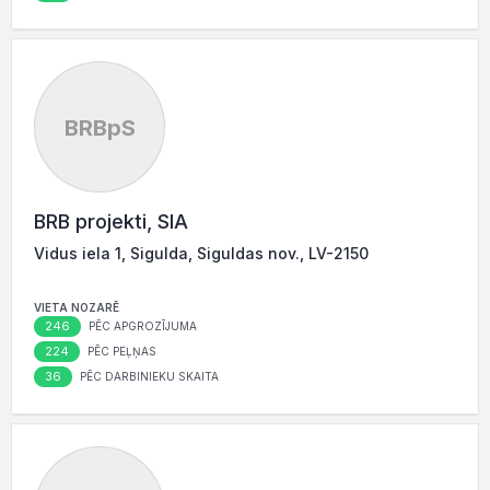
BRBpS
BRB projekti, SIA
Vidus iela 1, Sigulda, Siguldas nov., LV-2150
VIETA NOZARĒ
246
PĒC APGROZĪJUMA
224
PĒC PEĻŅAS
36
PĒC DARBINIEKU SKAITA