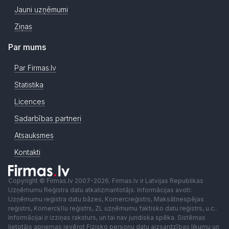
Jauni uzņēmumi
Ziņas
Par mums
Par Firmas.lv
Statistika
Licences
Sadarbības partneri
Atsauksmes
Kontakti
Copyright © Firmas.lv 2007-2026. Firmas.lv ir Latvijas Republikas
Uzņēmumu Reģistra datu atkalizmantotājs. Informācijas avoti:
Uzņēmumu reģistra datu bāzes, Komercreģistrs, Maksātnespējas
reģistrs, Komercķīlu reģistrs, ZL uzņēmumu faktisko datu reģistrs, u.c..
Informācijai ir izziņas raksturs, un tai nav juridiska spēka. Sistēmas
lietotājs apņemas ievērot Fizisko personu datu aizsardzības likumu un