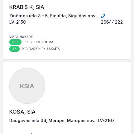
KRABIS K, SIA
Zinātnes iela 8 – 5, Sigulda, Siguldas nov.,
LV-2150
26644222
VIETA NOZARĒ
553
PĒC APGROZĪJUMA
36
PĒC DARBINIEKU SKAITA
KSIA
KOŠA, SIA
Daugavas iela 36, Mārupe, Mārupes nov., LV-2167