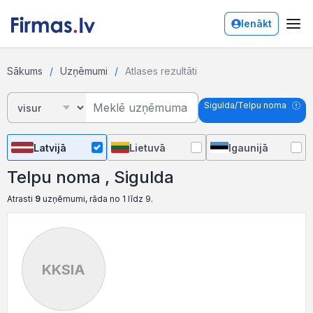
Ienākt
Sākums
Uzņēmumi
Atlases rezultāti
Sigulda/Telpu noma
Latvijā
Lietuvā
Igaunijā
Telpu noma , Sigulda
Atrasti
9
uzņēmumi, rāda no 1 līdz 9.
KKSIA