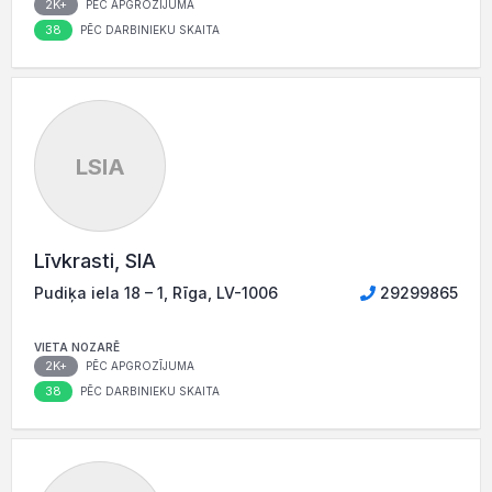
2K+
PĒC APGROZĪJUMA
38
PĒC DARBINIEKU SKAITA
LSIA
Līvkrasti, SIA
Pudiķa iela 18 – 1, Rīga, LV-1006
29299865
VIETA NOZARĒ
2K+
PĒC APGROZĪJUMA
38
PĒC DARBINIEKU SKAITA