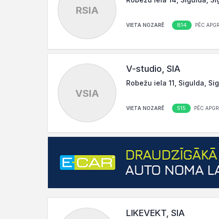
RSIA
814
VIETA NOZARĒ
PĒC APG
V-studio, SIA
Robežu iela 11, Sigulda, Si
VSIA
515
VIETA NOZARĒ
PĒC APG
LIKEVEKT, SIA