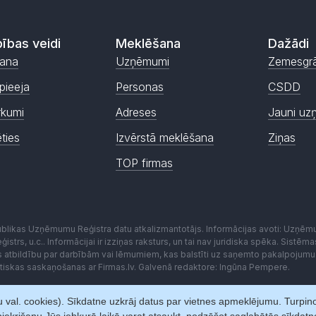
ības veidi
Meklēšana
Dažādi
ana
Uzņēmumi
Zemesgr
pieeja
Personas
CSDD
rkumi
Adreses
Jauni uz
ēties
Izvērstā meklēšana
Ziņas
TOP firmas
publikas Uzņēmumu Reģistra datu atkalizmantotājs. Informācijas avoti: Uzņē
istrs, u.c.. Informācijai ir izziņas raksturs, un tai nav juridiska spēka. Sist
es atbildību par darbībām vai lēmumiem, kas balstīti uz saņemto pakalpojumu
kstiskas saskaņošanas ar Firmas.lv. Galvenā redaktore: Ingūna Pempere.
 val. cookies). Sīkdatne uzkrāj datus par vietnes apmeklējumu. Turpinot 