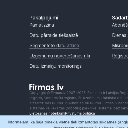
Pakalpojumi
Sadarb
Pamatizziņa
Abonēš
Datu pārraide tiešsaistē
Dienas 
Segmentēto datu atlase
Mikropi
Uzņēmumu novērtēšanas rīki
Reģistr
Datu izmaiņu monitorings
Copyright © Firmas.lv 2007-2026. Firmas.lv ir Latvijas Re
reģistrs, Komercķīlu reģistrs, ZL uzņēmumu faktisko datu reģ
aizsardzības likumu un Autortiesību likumu. Firmas.lv nen
sistēmas vai iekārtas (robotus) piekļuvei sistēmai bez ra
Lietošanas noteikumi
Privātuma politika
Informējam, ka šajā tīmekļa vietnē tiek izmantotas sīkdatnes (angļu