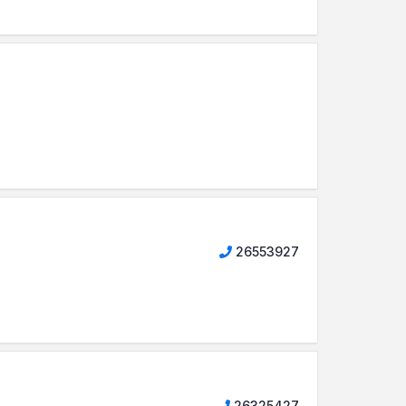
26553927
26325427