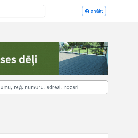
Ienākt
Sigulda/Arhitektūra, projektēšana