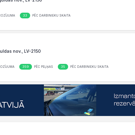
33
ROZĪJUMA
PĒC DARBINIEKU SKAITA
guldas nov., LV-2150
359
35
ROZĪJUMA
PĒC PEĻŅAS
PĒC DARBINIEKU SKAITA