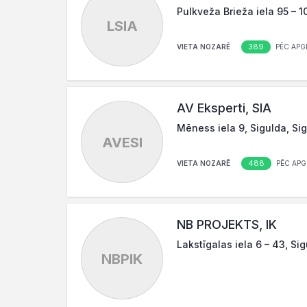
Pulkveža Brieža iela 95 – 1
LSIA
389
VIETA NOZARĒ
PĒC APG
AV Eksperti, SIA
Mēness iela 9, Sigulda, Si
AVESI
488
VIETA NOZARĒ
PĒC APG
NB PROJEKTS, IK
Lakstīgalas iela 6 – 43, Si
NBPIK