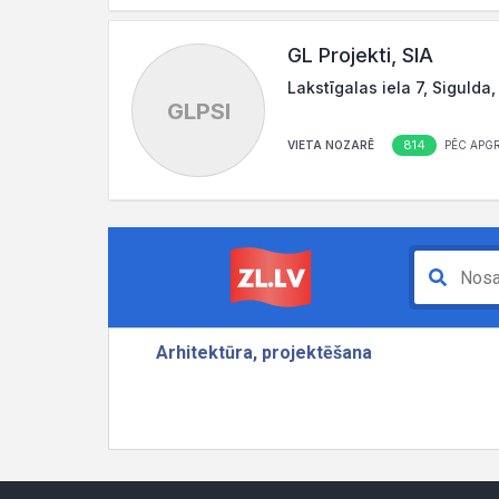
GL Projekti, SIA
Lakstīgalas iela 7, Sigulda
GLPSI
814
VIETA NOZARĒ
PĒC APG