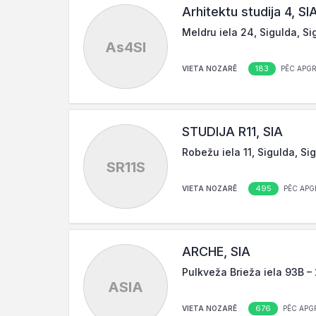
Arhitektu studija 4, SI
Meldru iela 24, Sigulda, Si
As4SI
183
VIETA NOZARĒ
PĒC APG
STUDIJA R11, SIA
Robežu iela 11, Sigulda, Si
SR11S
495
VIETA NOZARĒ
PĒC APG
ARCHE, SIA
Pulkveža Brieža iela 93B – 
ASIA
676
VIETA NOZARĒ
PĒC APG