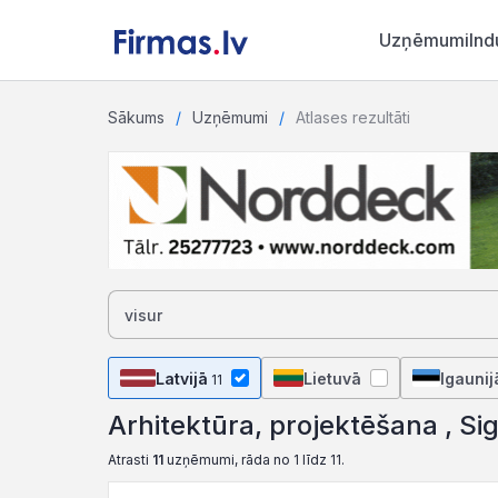
Uzņēmumi
Ind
Sākums
Uzņēmumi
Atlases rezultāti
Latvijā
Lietuvā
Igaunij
11
Arhitektūra, projektēšana , Si
Atrasti
11
uzņēmumi, rāda no 1 līdz 11.