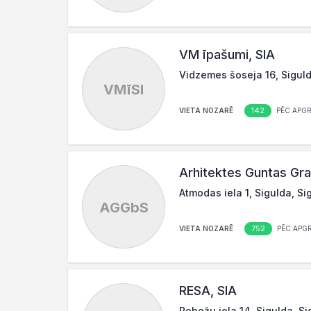
VM īpašumi, SIA
Vidzemes šoseja 16, Siguld
VMīSI
142
VIETA NOZARĒ
PĒC APG
Arhitektes Guntas Gra
Atmodas iela 1, Sigulda, Si
AGGbS
752
VIETA NOZARĒ
PĒC APG
RESA, SIA
Robežu iela 14, Sigulda, Si