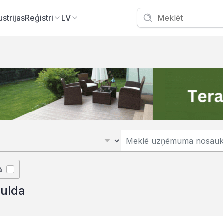
ustrijas
Reģistri
LV
ā
gulda