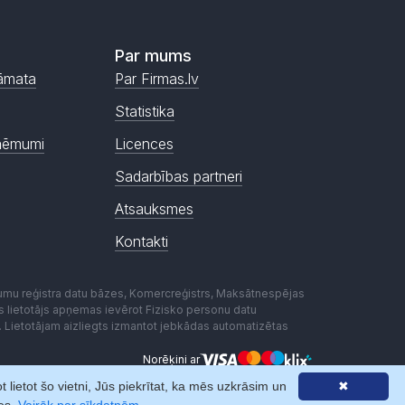
Par mums
āmata
Par Firmas.lv
Statistika
ņēmumi
Licences
Sadarbības partneri
Atsauksmes
Kontakti
mumu reģistra datu bāzes, Komercreģistrs, Maksātnespējas
ēmas lietotājs apņemas ievērot Fizisko personu datu
. Lietotājam aizliegts izmantot jebkādas automatizētas
Norēķini ar
lietot šo vietni, Jūs piekrītat, ka mēs uzkrāsim un
✖