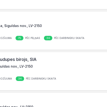
a, Siguldas nov., LV-2150
75
34
ROZĪJUMA
PĒC PEĻŅAS
PĒC DARBINIEKU SKAITA
udupes birojs, SIA
guldas nov., LV-2150
34
ROZĪJUMA
PĒC DARBINIEKU SKAITA
guldas nov., LV-2150