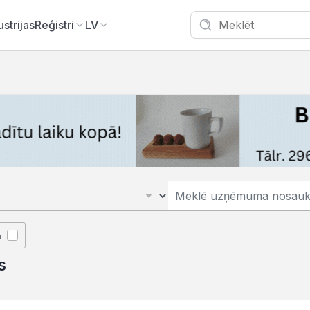
ustrijas
Reģistri
LV
ā
s