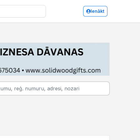
Ienākt
Saldus/Pasažieru pārvadājumi