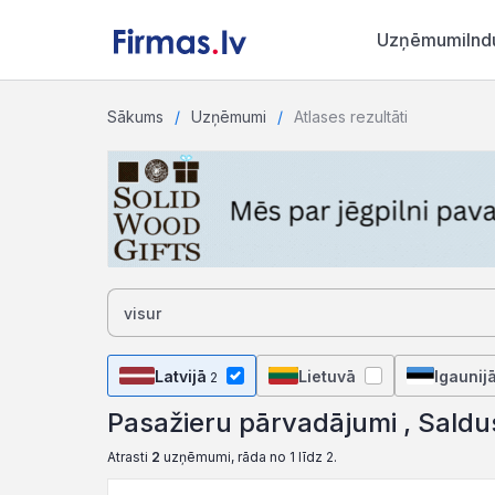
Uzņēmumi
Ind
Sākums
Uzņēmumi
Atlases rezultāti
Latvijā
Lietuvā
Igaunij
2
Pasažieru pārvadājumi , Saldu
Atrasti
2
uzņēmumi, rāda no 1 līdz 2.