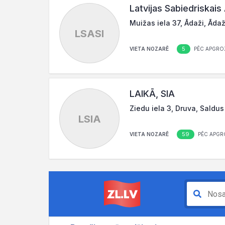
Latvijas Sabiedriskais
Muižas iela 37, Ādaži, Āda
LSASI
5
VIETA NOZARĒ
PĒC APGRO
LAIKĀ, SIA
Ziedu iela 3, Druva, Saldus
LSIA
59
VIETA NOZARĒ
PĒC APGR