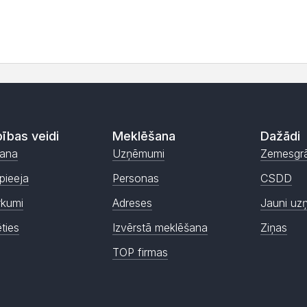
ības veidi
Meklēšana
Dažādi
ana
Uzņēmumi
Zemesgr
pieeja
Personas
CSDD
rkumi
Adreses
Jauni uz
ēties
Izvērstā meklēšana
Ziņas
TOP firmas