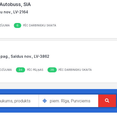
 Autobuss, SIA
žu nov., LV-2164
6
ZĪJUMA
PĒC DARBINIEKU SKAITA
 pag., Saldus nov., LV-3862
34
38
OZĪJUMA
PĒC PEĻŅAS
PĒC DARBINIEKU SKAITA