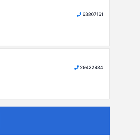
63807161
29422884