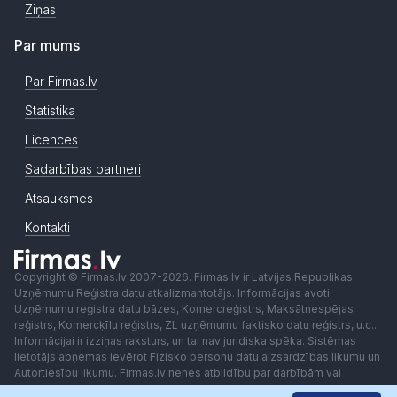
Ziņas
Par mums
Par Firmas.lv
Statistika
Licences
Sadarbības partneri
Atsauksmes
Kontakti
Copyright © Firmas.lv 2007-2026. Firmas.lv ir Latvijas Republikas
Uzņēmumu Reģistra datu atkalizmantotājs. Informācijas avoti:
Uzņēmumu reģistra datu bāzes, Komercreģistrs, Maksātnespējas
reģistrs, Komercķīlu reģistrs, ZL uzņēmumu faktisko datu reģistrs, u.c..
Informācijai ir izziņas raksturs, un tai nav juridiska spēka. Sistēmas
lietotājs apņemas ievērot Fizisko personu datu aizsardzības likumu un
Autortiesību likumu. Firmas.lv nenes atbildību par darbībām vai
lēmumiem, kas balstīti uz saņemto pakalpojumu. Lietotājam aizliegts