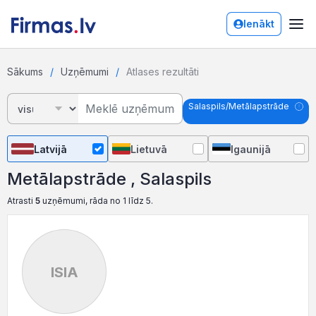
Ienākt
Sākums
Uzņēmumi
Atlases rezultāti
Salaspils/Metālapstrāde
Latvijā
Lietuvā
Igaunijā
Metālapstrāde , Salaspils
Atrasti
5
uzņēmumi, rāda no 1 līdz 5.
ISIA