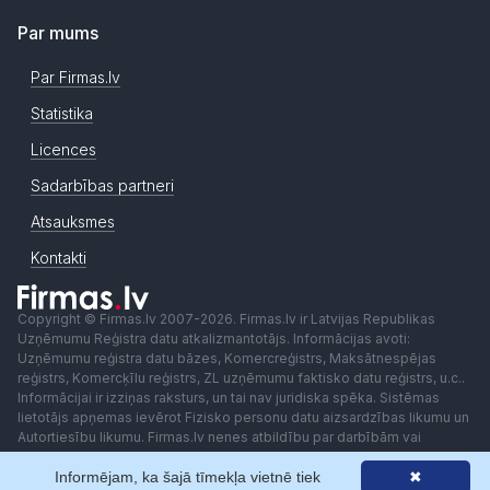
Par mums
Par Firmas.lv
Statistika
Licences
Sadarbības partneri
Atsauksmes
Kontakti
Copyright © Firmas.lv 2007-2026. Firmas.lv ir Latvijas Republikas
Uzņēmumu Reģistra datu atkalizmantotājs. Informācijas avoti:
Uzņēmumu reģistra datu bāzes, Komercreģistrs, Maksātnespējas
reģistrs, Komercķīlu reģistrs, ZL uzņēmumu faktisko datu reģistrs, u.c..
Informācijai ir izziņas raksturs, un tai nav juridiska spēka. Sistēmas
lietotājs apņemas ievērot Fizisko personu datu aizsardzības likumu un
Autortiesību likumu. Firmas.lv nenes atbildību par darbībām vai
lēmumiem, kas balstīti uz saņemto pakalpojumu. Lietotājam aizliegts
Informējam, ka šajā tīmekļa vietnē tiek
✖
izmantot jebkādas automatizētas sistēmas vai iekārtas (robotus)