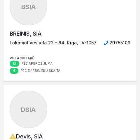
BSIA
BREINIS, SIA
Lokomotīves iela 22 – 84, Rīga, LV-1057
29755109
VIETA NOZARĒ
13
PĒC APGROZĪJUMA
4
PĒC DARBINIEKU SKAITA
DSIA
Devis, SIA