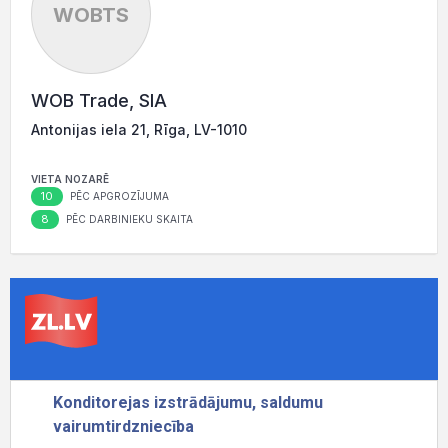
WOBTS
WOB Trade, SIA
Antonijas iela 21, Rīga, LV-1010
VIETA NOZARĒ
10
PĒC APGROZĪJUMA
8
PĒC DARBINIEKU SKAITA