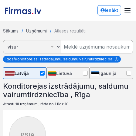
Ienākt
Sākums
Uzņēmumi
Atlases rezultāti
Rīga/Konditorejas izstrādājumu, saldumu vairumtirdzniecība
Latvijā
Lietuvā
Igaunijā
Konditorejas izstrādājumu, saldumu
vairumtirdzniecība , Rīga
Atrasti
10
uzņēmumi, rāda no 1 līdz 10.
PSIA