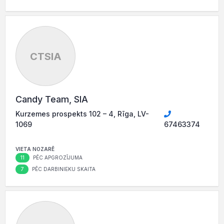
CTSIA
Candy Team, SIA
Kurzemes prospekts 102 – 4, Rīga, LV-
1069
67463374
VIETA NOZARĒ
11
PĒC APGROZĪJUMA
7
PĒC DARBINIEKU SKAITA