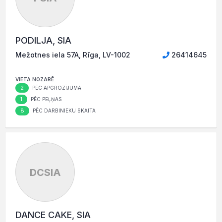
PODILJA, SIA
Mežotnes iela 57A, Rīga, LV-1002
26414645
VIETA NOZARĒ
2
PĒC APGROZĪJUMA
1
PĒC PEĻŅAS
8
PĒC DARBINIEKU SKAITA
DCSIA
DANCE CAKE, SIA