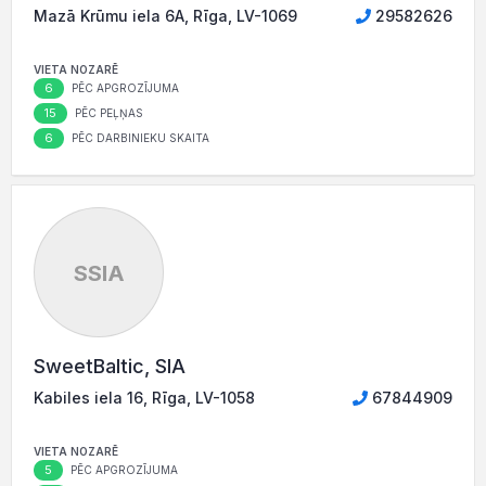
Mazā Krūmu iela 6A, Rīga, LV-1069
29582626
VIETA NOZARĒ
6
PĒC APGROZĪJUMA
15
PĒC PEĻŅAS
6
PĒC DARBINIEKU SKAITA
SSIA
SweetBaltic, SIA
Kabiles iela 16, Rīga, LV-1058
67844909
VIETA NOZARĒ
5
PĒC APGROZĪJUMA