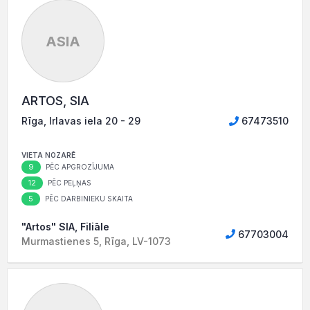
ASIA
ARTOS, SIA
Rīga, Irlavas iela 20 - 29
67473510
VIETA NOZARĒ
9
PĒC APGROZĪJUMA
12
PĒC PEĻŅAS
5
PĒC DARBINIEKU SKAITA
"Artos" SIA, Filiāle
67703004
Murmastienes 5, Rīga, LV-1073