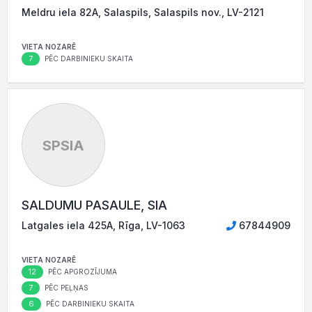
Meldru iela 82A, Salaspils, Salaspils nov., LV-2121
VIETA NOZARĒ
7
PĒC DARBINIEKU SKAITA
SPSIA
SALDUMU PASAULE, SIA
Latgales iela 425A, Rīga, LV-1063
67844909
VIETA NOZARĒ
12
PĒC APGROZĪJUMA
7
PĒC PEĻŅAS
6
PĒC DARBINIEKU SKAITA