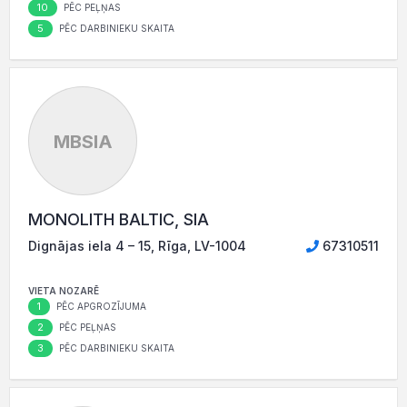
10
PĒC PEĻŅAS
5
PĒC DARBINIEKU SKAITA
MBSIA
MONOLITH BALTIC, SIA
Dignājas iela 4 – 15, Rīga, LV-1004
67310511
VIETA NOZARĒ
1
PĒC APGROZĪJUMA
2
PĒC PEĻŅAS
3
PĒC DARBINIEKU SKAITA