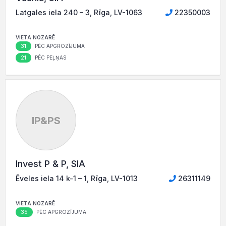
Latgales iela 240 – 3, Rīga, LV-1063
22350003
VIETA NOZARĒ
31
PĒC APGROZĪJUMA
21
PĒC PEĻŅAS
IP&PS
Invest P & P, SIA
Ēveles iela 14 k-1 – 1, Rīga, LV-1013
26311149
VIETA NOZARĒ
35
PĒC APGROZĪJUMA