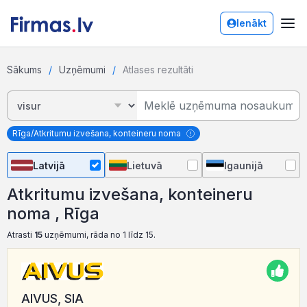
Ienākt
Sākums
Uzņēmumi
Atlases rezultāti
Rīga/Atkritumu izvešana, konteineru noma
Latvijā
Lietuvā
Igaunijā
Atkritumu izvešana, konteineru
noma , Rīga
Atrasti
15
uzņēmumi, rāda no 1 līdz 15.
AIVUS, SIA