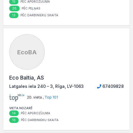
15
PĒC APGROZĪJUMA
28
PĒC PEĻŅAS
13
PĒC DARBINIEKU SKAITA
EcoBA
Eco Baltia, AS
Latgales iela 240 – 3, Rīga, LV-1063
67409828
20. vieta ,
Top 101
VIETA NOZARĒ
14
PĒC APGROZĪJUMA
16
PĒC DARBINIEKU SKAITA