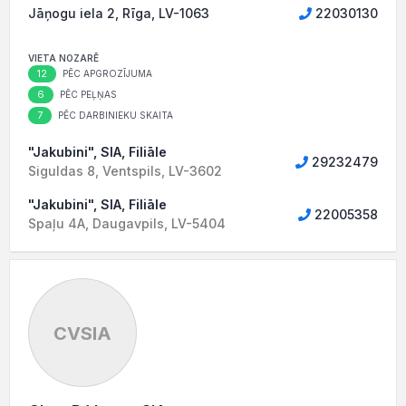
Jāņogu iela 2, Rīga, LV-1063
22030130
VIETA NOZARĒ
12
PĒC APGROZĪJUMA
6
PĒC PEĻŅAS
7
PĒC DARBINIEKU SKAITA
"Jakubini", SIA, Filiāle
29232479
Siguldas 8, Ventspils, LV-3602
"Jakubini", SIA, Filiāle
22005358
Spaļu 4A, Daugavpils, LV-5404
CVSIA