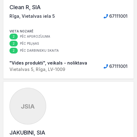
Clean R, SIA
Rīga, Vietalvas iela 5
67111001
VIETA NOZARĒ
2
PĒC APGROZĪJUMA
2
PĒC PEĻŅAS
2
PĒC DARBINIEKU SKAITA
"Vides produkti", veikals - noliktava
67111001
Vietalvas 5, Rīga, LV-1009
JSIA
JAKUBINI, SIA