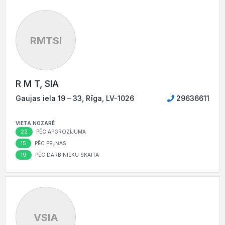
RMTSI
R M T, SIA
Gaujas iela 19 – 33, Rīga, LV-1026
29636611
VIETA NOZARĒ
22
PĒC APGROZĪJUMA
15
PĒC PEĻŅAS
19
PĒC DARBINIEKU SKAITA
VSIA