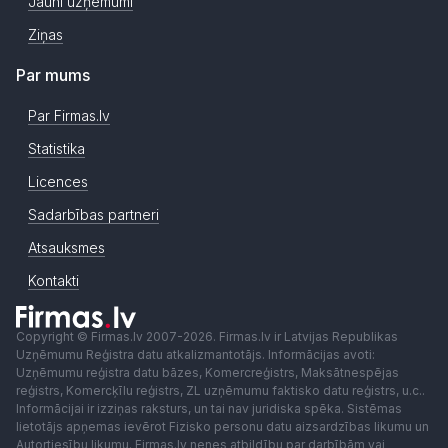
Jauni uzņēmumi
Ziņas
Par mums
Par Firmas.lv
Statistika
Licences
Sadarbības partneri
Atsauksmes
Kontakti
Copyright © Firmas.lv 2007-2026. Firmas.lv ir Latvijas Republikas
Uzņēmumu Reģistra datu atkalizmantotājs. Informācijas avoti:
Uzņēmumu reģistra datu bāzes, Komercreģistrs, Maksātnespējas
reģistrs, Komercķīlu reģistrs, ZL uzņēmumu faktisko datu reģistrs, u.c..
Informācijai ir izziņas raksturs, un tai nav juridiska spēka. Sistēmas
lietotājs apņemas ievērot Fizisko personu datu aizsardzības likumu un
Autortiesību likumu. Firmas.lv nenes atbildību par darbībām vai