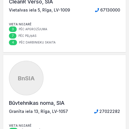
CleanR Verso, SIA
Vietalvas iela 5, Rīga, LV-1009
67130000
VIETA NOZARĒ
3
PĒC APGROZĪJUMA
7
PĒC PEĻŅAS
4
PĒC DARBINIEKU SKAITA
BnSIA
Būvtehnikas noma, SIA
Granīta iela 13, Rīga, LV-1057
27022282
VIETA NOZARĒ