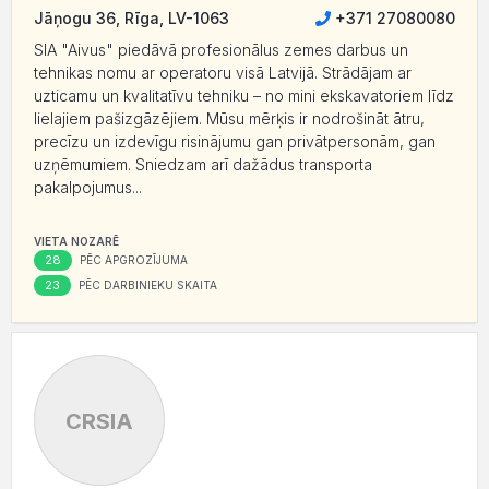
Jāņogu 36, Rīga, LV-1063
+371 27080080
SIA "Aivus" piedāvā profesionālus zemes darbus un
tehnikas nomu ar operatoru visā Latvijā. Strādājam ar
uzticamu un kvalitatīvu tehniku – no mini ekskavatoriem līdz
lielajiem pašizgāzējiem. Mūsu mērķis ir nodrošināt ātru,
precīzu un izdevīgu risinājumu gan privātpersonām, gan
uzņēmumiem. Sniedzam arī dažādus transporta
pakalpojumus...
VIETA NOZARĒ
28
PĒC APGROZĪJUMA
23
PĒC DARBINIEKU SKAITA
CRSIA