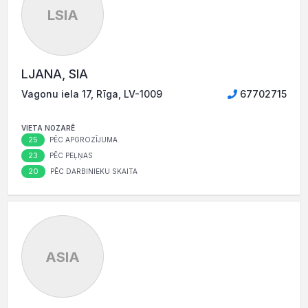
LSIA
LJANA, SIA
Vagonu iela 17, Rīga, LV-1009
67702715
VIETA NOZARĒ
25
PĒC APGROZĪJUMA
23
PĒC PEĻŅAS
20
PĒC DARBINIEKU SKAITA
ASIA