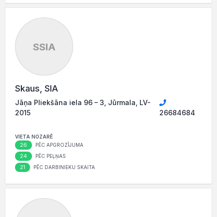
SSIA
Skaus, SIA
Jāņa Pliekšāna iela 96 – 3, Jūrmala, LV-
2015
26684684
VIETA NOZARĒ
26
PĒC APGROZĪJUMA
24
PĒC PEĻŅAS
21
PĒC DARBINIEKU SKAITA