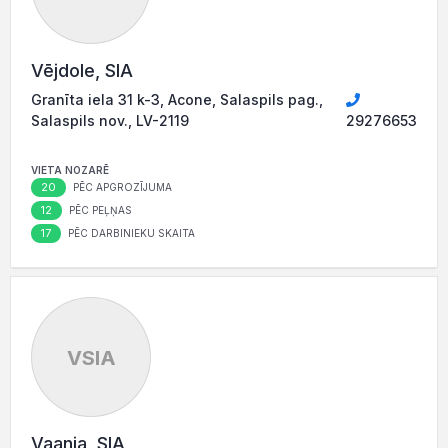
Vējdole, SIA
Granīta iela 31 k-3, Acone, Salaspils pag.,
Salaspils nov., LV-2119
29276653
VIETA NOZARĒ
20
PĒC APGROZĪJUMA
12
PĒC PEĻŅAS
17
PĒC DARBINIEKU SKAITA
VSIA
Vaania, SIA