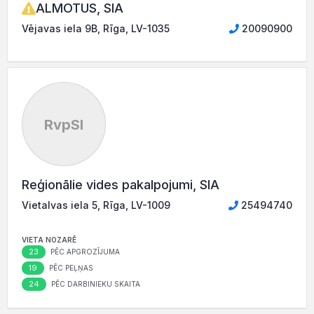
ALMOTUS, SIA
Vējavas iela 9B, Rīga, LV-1035
20090900
RvpSI
Reģionālie vides pakalpojumi, SIA
Vietalvas iela 5, Rīga, LV-1009
25494740
VIETA NOZARĒ
23
PĒC APGROZĪJUMA
19
PĒC PEĻŅAS
24
PĒC DARBINIEKU SKAITA