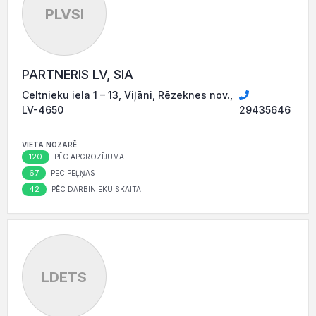
PLVSI
PARTNERIS LV, SIA
Celtnieku iela 1 – 13, Viļāni, Rēzeknes nov.,
LV-4650
29435646
VIETA NOZARĒ
120
PĒC APGROZĪJUMA
67
PĒC PEĻŅAS
42
PĒC DARBINIEKU SKAITA
LDETS