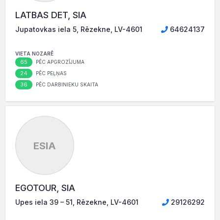
LATBAS DET, SIA
Jupatovkas iela 5, Rēzekne, LV-4601
64624137
VIETA NOZARĒ
65
PĒC APGROZĪJUMA
24
PĒC PEĻŅAS
36
PĒC DARBINIEKU SKAITA
ESIA
EGOTOUR, SIA
Upes iela 39 – 51, Rēzekne, LV-4601
29126292