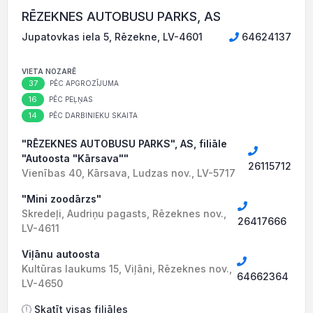
RĒZEKNES AUTOBUSU PARKS, AS
Jupatovkas iela 5, Rēzekne, LV-4601
64624137
VIETA NOZARĒ
37
PĒC APGROZĪJUMA
16
PĒC PEĻŅAS
14
PĒC DARBINIEKU SKAITA
"RĒZEKNES AUTOBUSU PARKS", AS, filiāle
"Autoosta "Kārsava""
26115712
Vienības 40, Kārsava, Ludzas nov., LV-5717
"Mini zoodārzs"
Skredeļi, Audriņu pagasts, Rēzeknes nov.,
26417666
LV-4611
Viļānu autoosta
Kultūras laukums 15, Viļāni, Rēzeknes nov.,
64662364
LV-4650
Skatīt visas filiāles