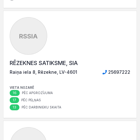
RSSIA
RĒZEKNES SATIKSME, SIA
Raiņa iela 8, Rēzekne, LV-4601
25697222
VIETA NOZARĒ
16
PĒC APGROZĪJUMA
17
PĒC PEĻŅAS
13
PĒC DARBINIEKU SKAITA