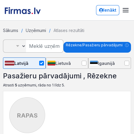
Ienākt
Sākums
Uzņēmumi
Atlases rezultāti
Rēzekne/Pasažieru pārvadājumi
Latvijā
Lietuvā
Igaunijā
Pasažieru pārvadājumi , Rēzekne
Atrasti
5
uzņēmumi, rāda no 1 līdz 5.
RAPAS