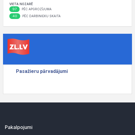
VIETA NOZARĒ
97
PĒC APGROZĪJUMA
40
PĒC DARBINIEKU SKAITA
Pakalpojumi