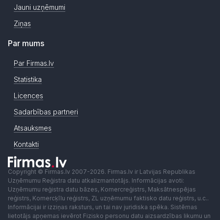
Jauni uzņēmumi
Ziņas
Par mums
Par Firmas.lv
Statistika
Licences
Sadarbības partneri
Atsauksmes
Kontakti
Copyright © Firmas.lv 2007-2026. Firmas.lv ir Latvijas Republikas
Uzņēmumu Reģistra datu atkalizmantotājs. Informācijas avoti:
Uzņēmumu reģistra datu bāzes, Komercreģistrs, Maksātnespējas
reģistrs, Komercķīlu reģistrs, ZL uzņēmumu faktisko datu reģistrs, u.c..
Informācijai ir izziņas raksturs, un tai nav juridiska spēka. Sistēmas
lietotājs apņemas ievērot Fizisko personu datu aizsardzības likumu un