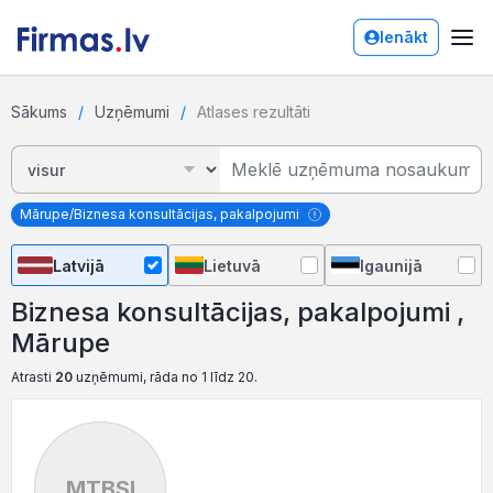
Ienākt
Sākums
Uzņēmumi
Atlases rezultāti
Mārupe/Biznesa konsultācijas, pakalpojumi
Latvijā
Lietuvā
Igaunijā
Biznesa konsultācijas, pakalpojumi ,
Mārupe
Atrasti
20
uzņēmumi, rāda no 1 līdz 20.
MTBSI