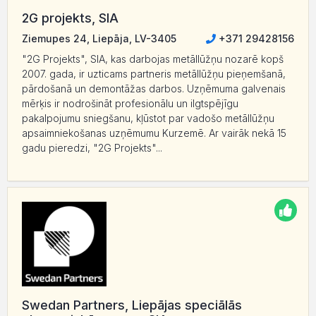
2G projekts, SIA
Ziemupes 24, Liepāja, LV-3405
+371 29428156
"2G Projekts", SIA, kas darbojas metāllūžņu nozarē kopš
2007. gada, ir uzticams partneris metāllūžņu pieņemšanā,
pārdošanā un demontāžas darbos. Uzņēmuma galvenais
mērķis ir nodrošināt profesionālu un ilgtspējīgu
pakalpojumu sniegšanu, kļūstot par vadošo metāllūžņu
apsaimniekošanas uzņēmumu Kurzemē. Ar vairāk nekā 15
gadu pieredzi, "2G Projekts"...
Swedan Partners, Liepājas speciālās