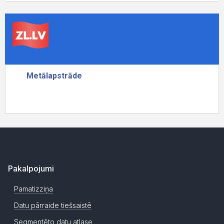
Pakalpojumi
Pamatizziņa
Datu pārraide tiešsaistē
Segmentēto datu atlase