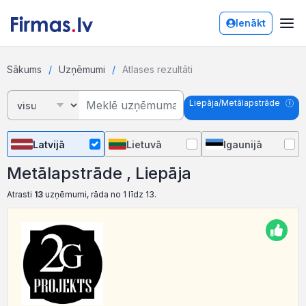
Ienākt
Sākums
Uzņēmumi
Atlases rezultāti
Liepāja/Metālapstrāde
Latvijā
Lietuvā
Igaunijā
Metālapstrāde , Liepāja
Atrasti
13
uzņēmumi, rāda no 1 līdz 13.