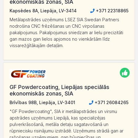
ekonomiskās zonas, SIA
Kapsēdes 8A, Liepāja, LV-3414
+371 22318865
Metālapstrādes uzņēmums LSEZ SIA Swedan Partners
nodrošina CNC frēzēšanas un CNC virpošanas
pakalpojumus. Pakalpojumus sniedzam ar lielu precizitāti
gan mazos gan lielos apjomos no vienkāršām līdz
vissarežģītākajām detaļām.
GF Powdercoating, Liepājas speciālās
ekonomiskās zonas, SIA
Brīvības 98B, Liepāja, LV-3401
+371 26084265
"GF Powdercoating", SIA ir metālapstrādes un virsmu
apstrādes uzņēmums Liepājā, kas specializējas
pulverkrāsošanā, metāla detaļu sagatavošanā un
rūpniecisku risinājumu izstrādē. Uzņēmums strādā gan ar
ražošanas uzņēmumiem, gan būvniecības un