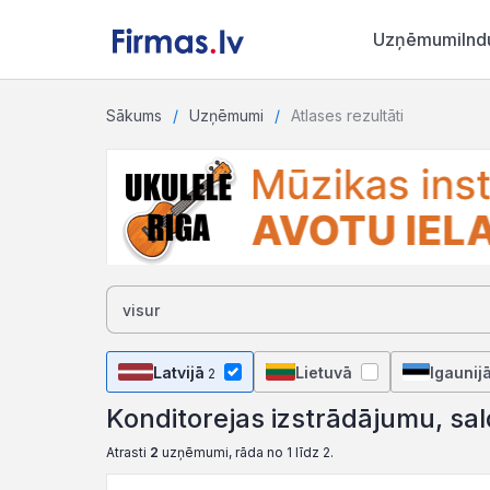
Uzņēmumi
Ind
Sākums
Uzņēmumi
Atlases rezultāti
Latvijā
Lietuvā
Igaunij
2
Konditorejas izstrādājumu, sa
Atrasti
2
uzņēmumi, rāda no 1 līdz 2.