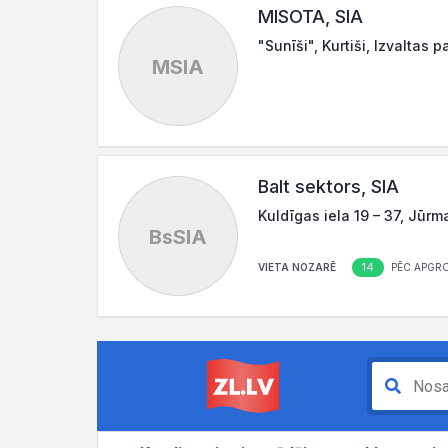
MISOTA, SIA
"Sunīši", Kurtiši, Izvaltas 
MSIA
Balt sektors, SIA
Kuldīgas iela 19 – 37, Jūrm
BsSIA
14
VIETA NOZARĒ
PĒC APGR