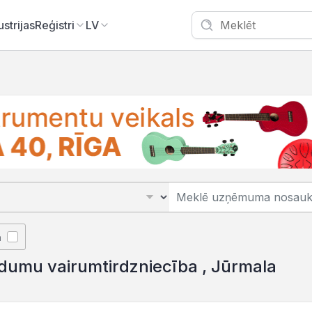
ustrijas
Reģistri
LV
Jūrmala/K
ā
ldumu vairumtirdzniecība , Jūrmala