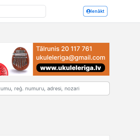
Ienākt
onditorejas izstrādājumu, saldumu vairumtirdzniecība