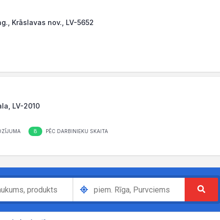
pag., Krāslavas nov., LV-5652
ala, LV-2010
8
OZĪJUMA
PĒC DARBINIEKU SKAITA