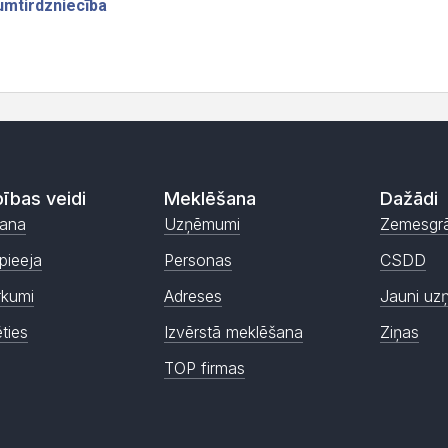
ības veidi
Meklēšana
Dažādi
ana
Uzņēmumi
Zemesgr
pieeja
Personas
CSDD
rkumi
Adreses
Jauni uz
ēties
Izvērstā meklēšana
Ziņas
TOP firmas