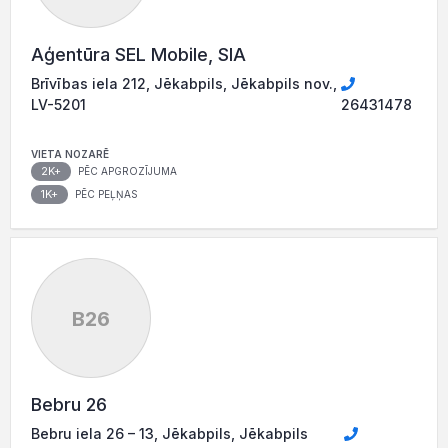
Aģentūra SEL Mobile, SIA
Brīvības iela 212, Jēkabpils, Jēkabpils nov.,
LV-5201
26431478
VIETA NOZARĒ
2K+
PĒC APGROZĪJUMA
1K+
PĒC PEĻŅAS
B26
Bebru 26
Bebru iela 26 – 13, Jēkabpils, Jēkabpils