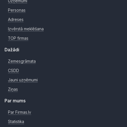
Uzņēmumi
Personas
Adreses
Izvērstā meklēšana
TOP firmas
Dažādi
Zemesgrāmata
CSDD
Jauni uzņēmumi
Ziņas
Par mums
Par Firmas.lv
Statistika