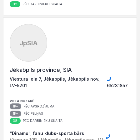
32
PĒC DARBINIEKU SKAITA
JpSIA
Jēkabpils province, SIA
Viestura iela 7, Jēkabpils, Jēkabpils nov.,
LV-5201
65231857
VIETA NOZARĒ
1K+
PĒC APGROZĪJUMA
1K+
PĒC PEĻŅAS
38
PĒC DARBINIEKU SKAITA
"Dinamo", fanu klubs-sporta bārs
Viestura 10B, Jēkabpils, Jēkabpils nov., LV-