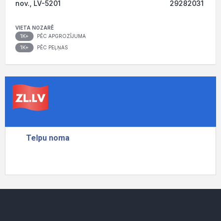
nov., LV-5201
29282031
VIETA NOZARĒ
1K+
PĒC APGROZĪJUMA
1K+
PĒC PEĻŅAS