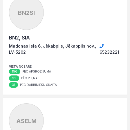
BN2SI
BN2, SIA
Madonas iela 6, Jēkabpils, Jēkabpils nov.,
LV-5202
65232221
VIETA NOZARĒ
156
PĒC APGROZĪJUMA
92
PĒC PEĻŅAS
31
PĒC DARBINIEKU SKAITA
ASELM