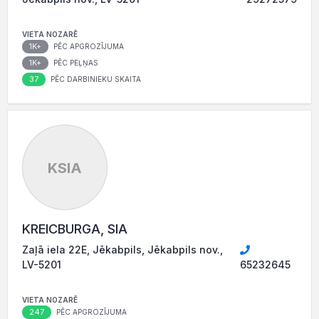
VIETA NOZARĒ
1K+
PĒC APGROZĪJUMA
1K+
PĒC PEĻŅAS
37
PĒC DARBINIEKU SKAITA
KSIA
KREICBURGA, SIA
Zaļā iela 22E, Jēkabpils, Jēkabpils nov.,
LV-5201
65232645
VIETA NOZARĒ
247
PĒC APGROZĪJUMA