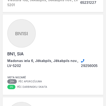
65231227
5201
BN1SI
BN1, SIA
Madonas iela 6, Jēkabpils, Jēkabpils nov.,
LV-5202
29256005
VIETA NOZARĒ
2K+
PĒC APGROZĪJUMA
35
PĒC DARBINIEKU SKAITA