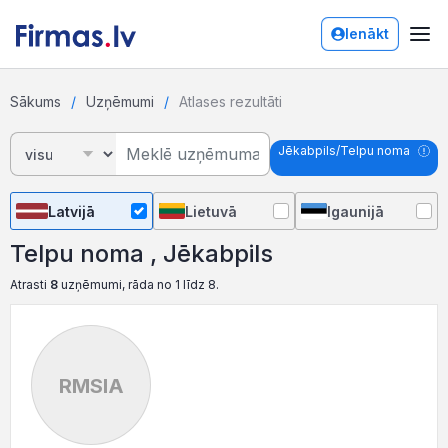
Ienākt
Sākums
Uzņēmumi
Atlases rezultāti
Jēkabpils/Telpu noma
Latvijā
Lietuvā
Igaunijā
Telpu noma , Jēkabpils
Atrasti
8
uzņēmumi, rāda no 1 līdz 8.
RMSIA