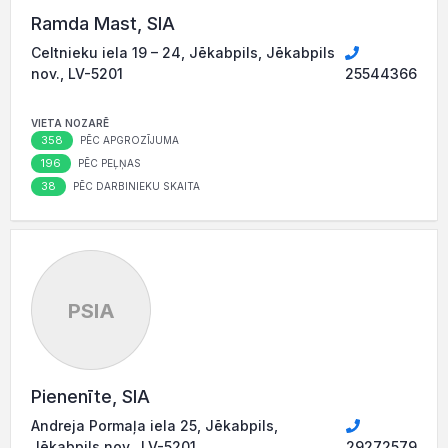
Ramda Mast, SIA
Celtnieku iela 19 – 24, Jēkabpils, Jēkabpils
nov., LV-5201
25544366
VIETA NOZARĒ
358
PĒC APGROZĪJUMA
196
PĒC PEĻŅAS
38
PĒC DARBINIEKU SKAITA
PSIA
Pienenīte, SIA
Andreja Pormaļa iela 25, Jēkabpils,
Jēkabpils nov., LV-5201
29272579