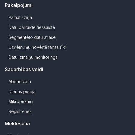
Pakalpojumi
Pamatizziņa
Datu pārraide tiešsaistē
Segmentēto datu atlase
Uzņēmumu novērtēšanas rīki
Datu izmaiņu monitorings
Sadarbības veidi
Abonēšana
Dienas pieeja
Mikropirkumi
Reģistrēties
Meklēšana