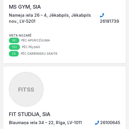
MS GYM, SIA
Nameja iela 26 – 4, Jēkabpils, Jēkabpils
nov., LV-5201
26181739
VIETA NOZARĒ
181
PĒC APGROZĪJUMA
132
PĒC PEĻŅAS
25
PĒC DARBINIEKU SKAITA
FITSS
FIT STUDIJA, SIA
Blaumaņa iela 34 – 22, Rīga, LV-1011
26100645