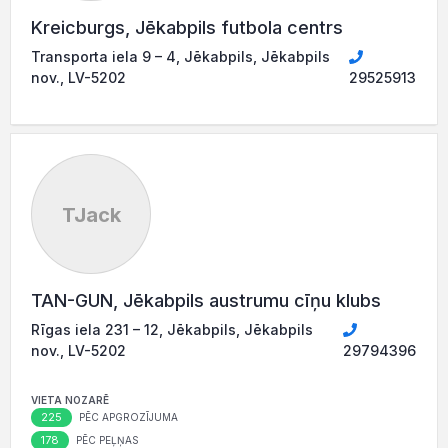
Kreicburgs, Jēkabpils futbola centrs
Transporta iela 9 – 4, Jēkabpils, Jēkabpils
nov., LV-5202
29525913
TJack
TAN-GUN, Jēkabpils austrumu cīņu klubs
Rīgas iela 231 – 12, Jēkabpils, Jēkabpils
nov., LV-5202
29794396
VIETA NOZARĒ
225
PĒC APGROZĪJUMA
178
PĒC PEĻŅAS