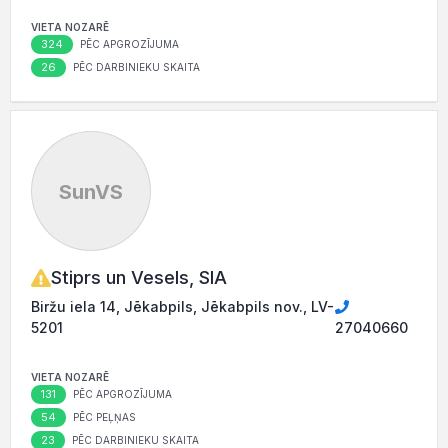
VIETA NOZARĒ
324
PĒC APGROZĪJUMA
26
PĒC DARBINIEKU SKAITA
SunVS
Stiprs un Vesels, SIA
Biržu iela 14, Jēkabpils, Jēkabpils nov., LV-
5201
27040660
VIETA NOZARĒ
131
PĒC APGROZĪJUMA
54
PĒC PEĻŅAS
23
PĒC DARBINIEKU SKAITA