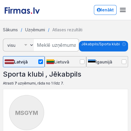
Ienākt
Sākums
Uzņēmumi
Atlases rezultāti
Jēkabpils/Sporta klubi
Latvijā
Lietuvā
Igaunijā
Sporta klubi , Jēkabpils
Atrasti
7
uzņēmumi, rāda no 1 līdz 7.
MSGYM