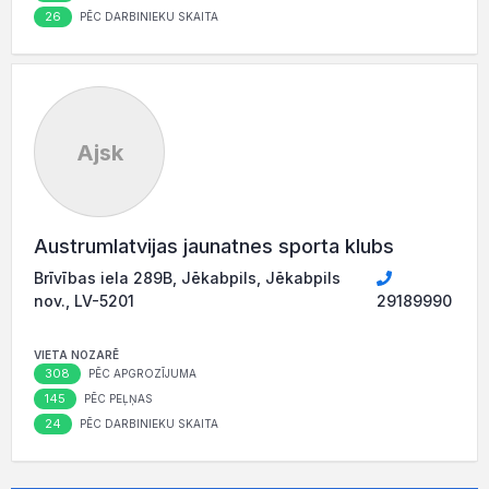
26
PĒC DARBINIEKU SKAITA
Ajsk
Austrumlatvijas jaunatnes sporta klubs
Brīvības iela 289B, Jēkabpils, Jēkabpils
nov., LV-5201
29189990
VIETA NOZARĒ
308
PĒC APGROZĪJUMA
145
PĒC PEĻŅAS
24
PĒC DARBINIEKU SKAITA