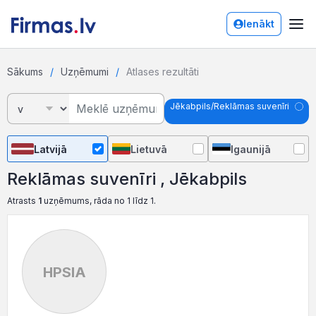
Ienākt
Sākums
Uzņēmumi
Atlases rezultāti
Jēkabpils/Reklāmas suvenīri
Latvijā
Lietuvā
Igaunijā
Reklāmas suvenīri , Jēkabpils
Atrasts
1
uzņēmums, rāda no 1 līdz 1.
HPSIA