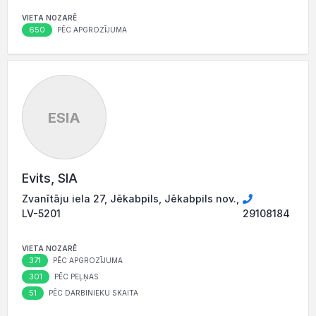
VIETA NOZARĒ
650
PĒC APGROZĪJUMA
ESIA
Evits, SIA
Zvanītāju iela 27, Jēkabpils, Jēkabpils nov.,
LV-5201
29108184
VIETA NOZARĒ
371
PĒC APGROZĪJUMA
301
PĒC PEĻŅAS
51
PĒC DARBINIEKU SKAITA