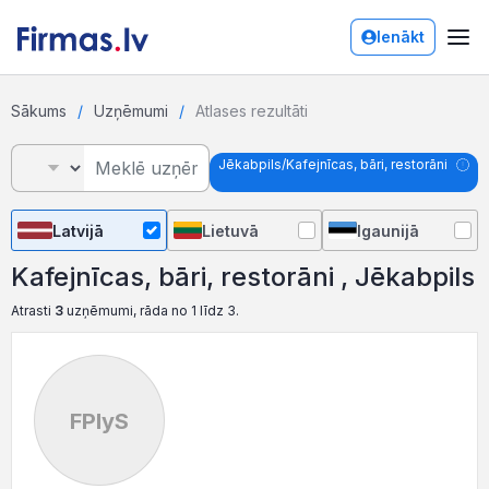
Ienākt
Sākums
Uzņēmumi
Atlases rezultāti
Jēkabpils/Kafejnīcas, bāri, restorāni
Latvijā
Lietuvā
Igaunijā
Kafejnīcas, bāri, restorāni , Jēkabpils
Atrasti
3
uzņēmumi, rāda no 1 līdz 3.
FPlyS