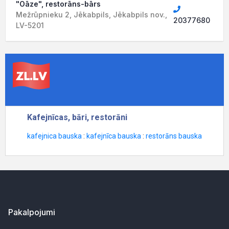
"Oāze", restorāns-bārs
Mežrūpnieku 2, Jēkabpils, Jēkabpils nov.,
20377680
LV-5201
Pakalpojumi