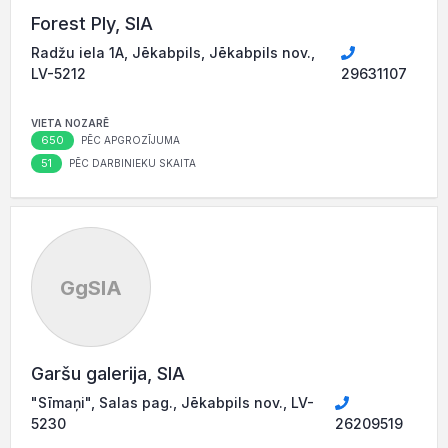
Forest Ply, SIA
Radžu iela 1A, Jēkabpils, Jēkabpils nov.,
LV-5212
29631107
VIETA NOZARĒ
650
PĒC APGROZĪJUMA
51
PĒC DARBINIEKU SKAITA
GgSIA
Garšu galerija, SIA
"Sīmaņi", Salas pag., Jēkabpils nov., LV-
5230
26209519