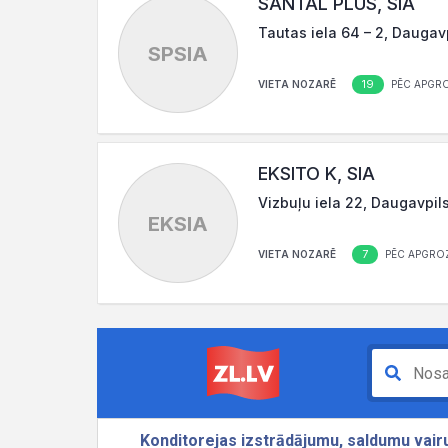
SANTAL PLUS, SIA
Tautas iela 64 – 2, Daugav
SPSIA
19
VIETA NOZARĒ
PĒC APGR
EKSITO K, SIA
Vizbuļu iela 22, Daugavpil
EKSIA
7
VIETA NOZARĒ
PĒC APGRO