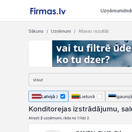
Uzņēmumi
Ind
Sākums
Uzņēmumi
Atlases rezultāti
Latvijā
Lietuvā
Igaunij
2
Konditorejas izstrādājumu, sa
Atrasti
2
uzņēmumi, rāda no 1 līdz 2.