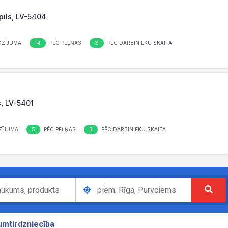
pils, LV-5404
14
8
OZĪJUMA
PĒC PEĻŅAS
PĒC DARBINIEKU SKAITA
s, LV-5401
5
5
ZĪJUMA
PĒC PEĻŅAS
PĒC DARBINIEKU SKAITA