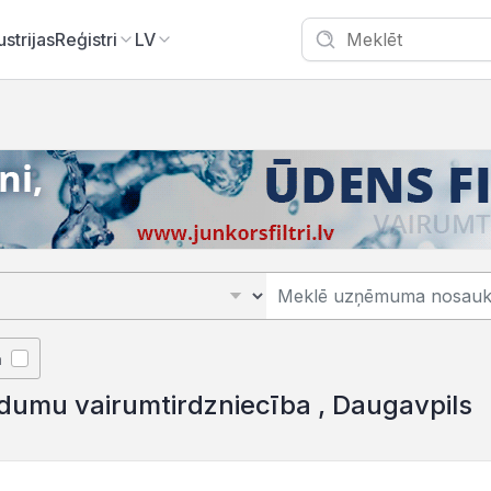
ustrijas
Reģistri
LV
Daugavpils/K
ā
ldumu vairumtirdzniecība , Daugavpils