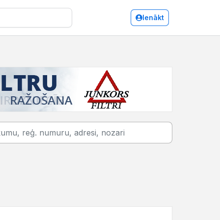
Ienākt
onditorejas izstrādājumu, saldumu vairumtirdzniecība