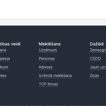
ības veidi
Meklēšana
Dažādi
ana
Uzņēmumi
Zemesgr
pieeja
Personas
CSDD
rkumi
Adreses
Jauni uz
ēties
Izvērstā meklēšana
Ziņas
TOP firmas