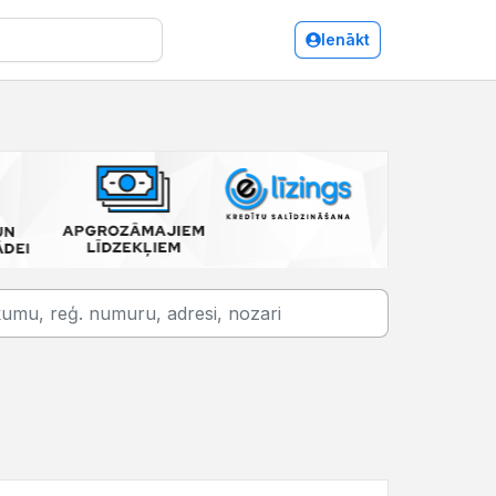
Ienākt
Daugavpils/Kokmateriālu tirdzniecība