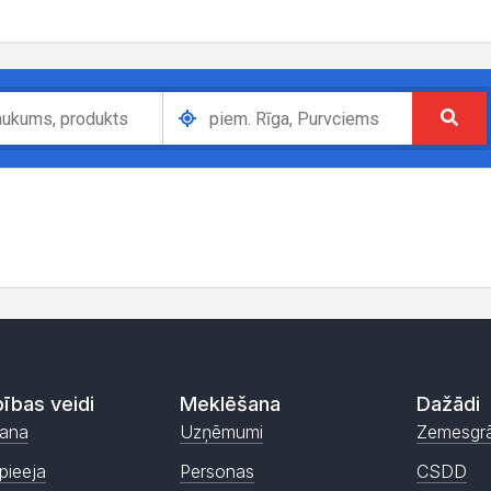
ības veidi
Meklēšana
Dažādi
ana
Uzņēmumi
Zemesgr
pieeja
Personas
CSDD