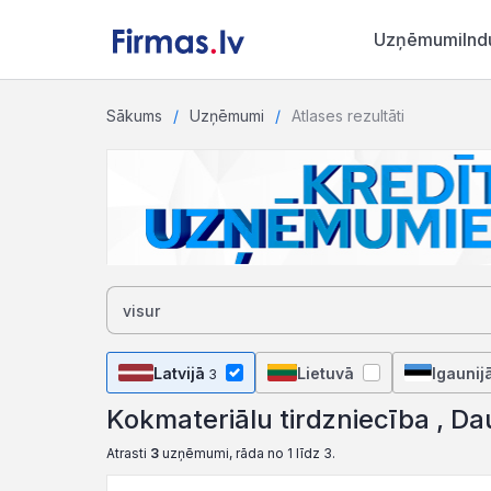
Uzņēmumi
Ind
Sākums
Uzņēmumi
Atlases rezultāti
Latvijā
Lietuvā
Igaunij
3
Kokmateriālu tirdzniecība , Da
Atrasti
3
uzņēmumi, rāda no 1 līdz 3.