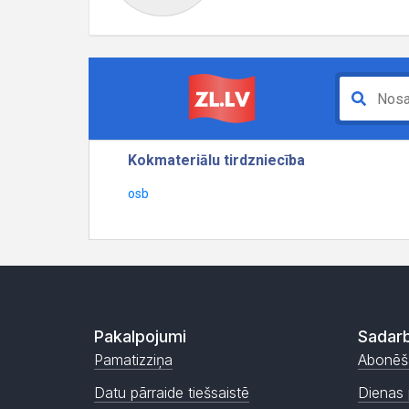
Pakalpojumi
Sadarb
Pamatizziņa
Abonēš
Datu pārraide tiešsaistē
Dienas 