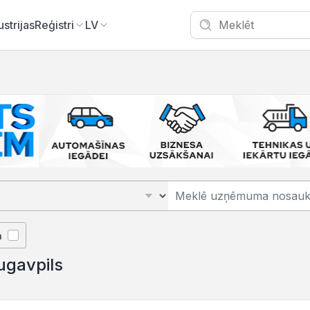
ustrijas
Reģistri
LV
ā
ugavpils