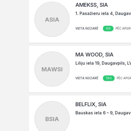
AMEKSS, SIA
1. Pasažieru iela 4, Daugav
ASIA
99
VIETA NOZARĒ
PĒC APGR
MA WOOD, SIA
Liliju iela 19, Daugavpils, 
MAWSI
194
VIETA NOZARĒ
PĒC APG
BELFLIX, SIA
Bauskas iela 6 – 9, Daugav
BSIA