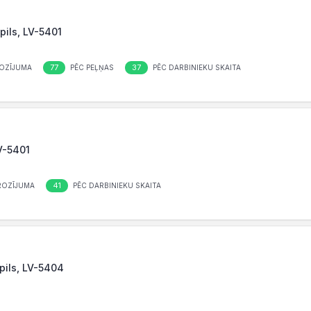
pils, LV-5401
77
37
OZĪJUMA
PĒC PEĻŅAS
PĒC DARBINIEKU SKAITA
LV-5401
41
ROZĪJUMA
PĒC DARBINIEKU SKAITA
pils, LV-5404