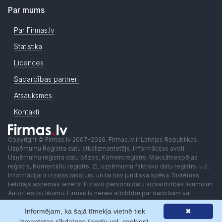
Par mums
Par Firmas.lv
Statistika
Licences
Sadarbības partneri
Atsauksmes
Kontakti
Copyright © Firmas.lv 2007-2026. Firmas.lv ir Latvijas Republikas
Uzņēmumu Reģistra datu atkalizmantotājs. Informācijas avoti:
Uzņēmumu reģistra datu bāzes, Komercreģistrs, Maksātnespējas
reģistrs, Komercķīlu reģistrs, ZL uzņēmumu faktisko datu reģistrs, u.c..
Informācijai ir izziņas raksturs, un tai nav juridiska spēka. Sistēmas
lietotājs apņemas ievērot Fizisko personu datu aizsardzības likumu un
Autortiesību likumu. Firmas.lv nenes atbildību par darbībām vai
lēmumiem, kas balstīti uz saņemto pakalpojumu. Lietotājam aizliegts
Informējam, ka šajā tīmekļa vietnē tiek
✖
izmantot jebkādas automatizētas sistēmas vai iekārtas (robotus)
piekļuvei sistēmai bez rakstiskas saskaņošanas ar Firmas.lv. Galvenā
izmantotas sīkdatnes (angļu val. cookies).