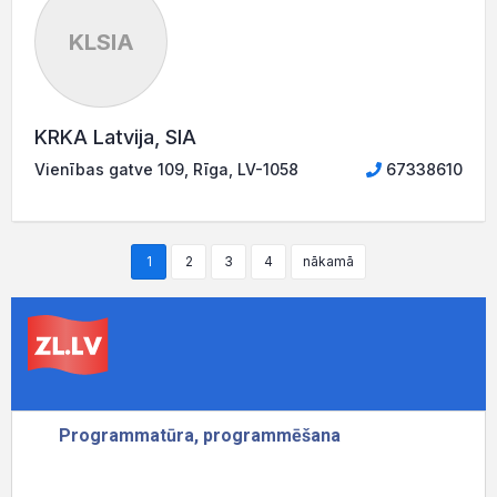
KLSIA
KRKA Latvija, SIA
Vienības gatve 109, Rīga, LV-1058
67338610
1
2
3
4
nākamā