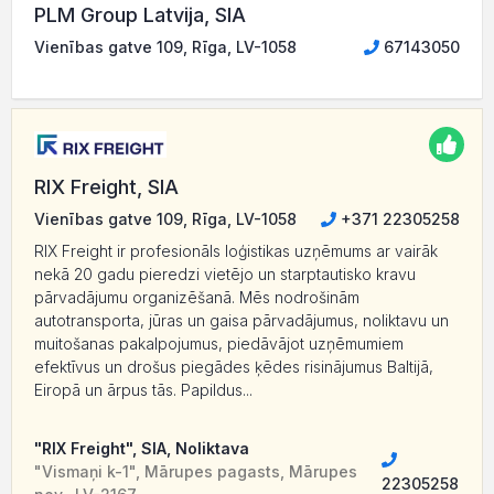
PLM Group Latvija, SIA
Vienības gatve 109, Rīga, LV-1058
67143050
RIX Freight, SIA
Vienības gatve 109, Rīga, LV-1058
+371 22305258
RIX Freight ir profesionāls loģistikas uzņēmums ar vairāk
nekā 20 gadu pieredzi vietējo un starptautisko kravu
pārvadājumu organizēšanā. Mēs nodrošinām
autotransporta, jūras un gaisa pārvadājumus, noliktavu un
muitošanas pakalpojumus, piedāvājot uzņēmumiem
efektīvus un drošus piegādes ķēdes risinājumus Baltijā,
Eiropā un ārpus tās. Papildus...
"RIX Freight", SIA, Noliktava
"Vismaņi k-1", Mārupes pagasts, Mārupes
22305258