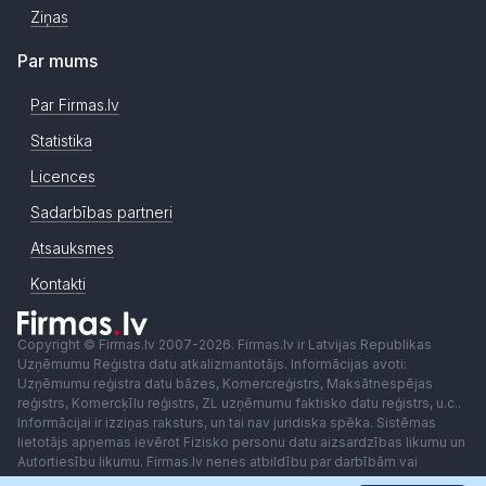
Ziņas
Par mums
Par Firmas.lv
Statistika
Licences
Sadarbības partneri
Atsauksmes
Kontakti
Copyright © Firmas.lv 2007-2026. Firmas.lv ir Latvijas Republikas
Uzņēmumu Reģistra datu atkalizmantotājs. Informācijas avoti:
Uzņēmumu reģistra datu bāzes, Komercreģistrs, Maksātnespējas
reģistrs, Komercķīlu reģistrs, ZL uzņēmumu faktisko datu reģistrs, u.c..
Informācijai ir izziņas raksturs, un tai nav juridiska spēka. Sistēmas
lietotājs apņemas ievērot Fizisko personu datu aizsardzības likumu un
Autortiesību likumu. Firmas.lv nenes atbildību par darbībām vai
lēmumiem, kas balstīti uz saņemto pakalpojumu. Lietotājam aizliegts