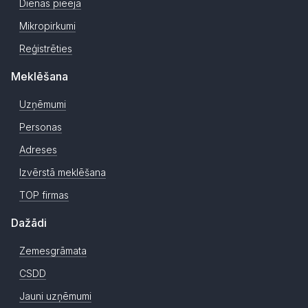
Dienas pieeja
Mikropirkumi
Reģistrēties
Meklēšana
Uzņēmumi
Personas
Adreses
Izvērstā meklēšana
TOP firmas
Dažādi
Zemesgrāmata
CSDD
Jauni uzņēmumi