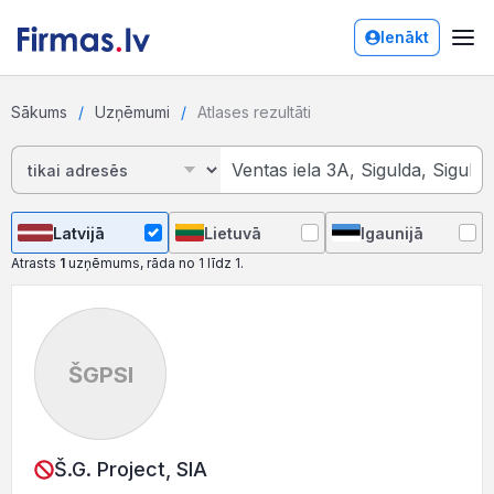
Ienākt
Sākums
Uzņēmumi
Atlases rezultāti
Latvijā
Lietuvā
Igaunijā
Atrasts
1
uzņēmums, rāda no 1 līdz 1.
ŠGPSI
Š.G. Project, SIA