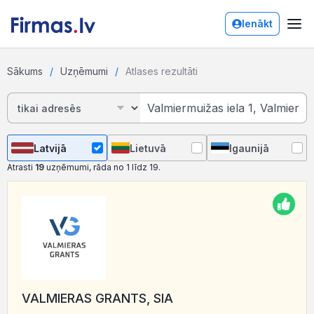
Ienākt
Sākums
Uzņēmumi
Atlases rezultāti
Latvijā
Lietuvā
Igaunijā
Atrasti
19
uzņēmumi, rāda no 1 līdz 19.
VALMIERAS GRANTS, SIA