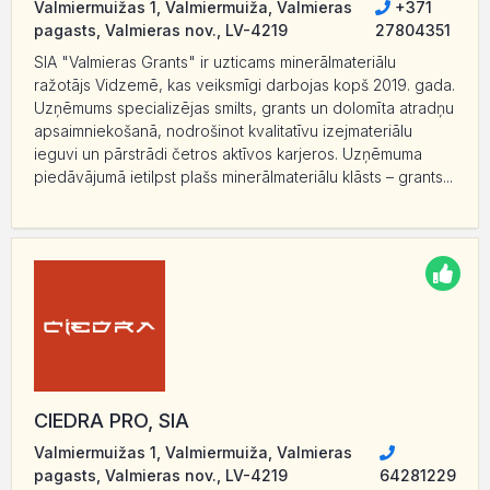
Valmiermuižas 1, Valmiermuiža, Valmieras
+371
pagasts, Valmieras nov., LV-4219
27804351
SIA "Valmieras Grants" ir uzticams minerālmateriālu
ražotājs Vidzemē, kas veiksmīgi darbojas kopš 2019. gada.
Uzņēmums specializējas smilts, grants un dolomīta atradņu
apsaimniekošanā, nodrošinot kvalitatīvu izejmateriālu
ieguvi un pārstrādi četros aktīvos karjeros. Uzņēmuma
piedāvājumā ietilpst plašs minerālmateriālu klāsts – grants...
CIEDRA PRO, SIA
Valmiermuižas 1, Valmiermuiža, Valmieras
pagasts, Valmieras nov., LV-4219
64281229