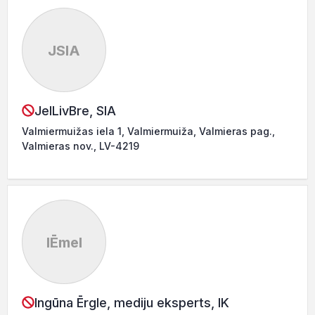
JSIA
JelLivBre, SIA
Valmiermuižas iela 1, Valmiermuiža, Valmieras pag.,
Valmieras nov., LV-4219
IĒmeI
Ingūna Ērgle, mediju eksperts, IK