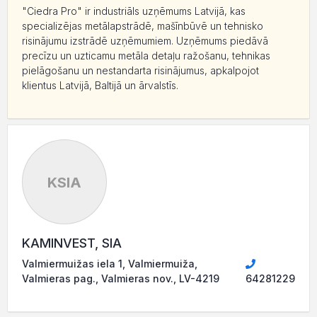
"Ciedra Pro" ir industriāls uzņēmums Latvijā, kas
specializējas metālapstrādē, mašīnbūvē un tehnisko
risinājumu izstrādē uzņēmumiem. Uzņēmums piedāvā
precīzu un uzticamu metāla detaļu ražošanu, tehnikas
pielāgošanu un nestandarta risinājumus, apkalpojot
klientus Latvijā, Baltijā un ārvalstīs.
KSIA
KAMINVEST, SIA
Valmiermuižas iela 1, Valmiermuiža,
Valmieras pag., Valmieras nov., LV-4219
64281229