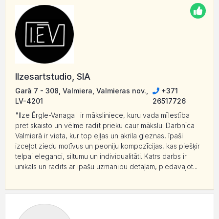
Ilzesartstudio, SIA
Garā 7 - 308, Valmiera, Valmieras nov.,
+371
LV-4201
26517726
"Ilze Ērgle-Vanaga" ir māksliniece, kuru vada mīlestība
pret skaisto un vēlme radīt prieku caur mākslu. Darbnīca
Valmierā ir vieta, kur top eļļas un akrila gleznas, īpaši
izceļot ziedu motīvus un peoniju kompozīcijas, kas piešķir
telpai eleganci, siltumu un individualitāti. Katrs darbs ir
unikāls un radīts ar īpašu uzmanību detaļām, piedāvājot...