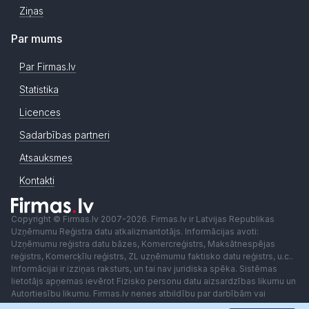
Ziņas
Par mums
Par Firmas.lv
Statistika
Licences
Sadarbības partneri
Atsauksmes
Kontakti
Copyright © Firmas.lv 2007-2026. Firmas.lv ir Latvijas Republikas
Uzņēmumu Reģistra datu atkalizmantotājs. Informācijas avoti:
Uzņēmumu reģistra datu bāzes, Komercreģistrs, Maksātnespējas
reģistrs, Komercķīlu reģistrs, ZL uzņēmumu faktisko datu reģistrs, u.c..
Informācijai ir izziņas raksturs, un tai nav juridiska spēka. Sistēmas
lietotājs apņemas ievērot Fizisko personu datu aizsardzības likumu un
Autortiesību likumu. Firmas.lv nenes atbildību par darbībām vai
lēmumiem, kas balstīti uz saņemto pakalpojumu. Lietotājam aizliegts