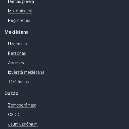
Dienas pieeja
Mikropirkumi
Reģistrēties
Meklēšana
Uzņēmumi
Personas
Adreses
Izvērstā meklēšana
TOP firmas
Dažādi
Zemesgrāmata
CSDD
Jauni uzņēmumi