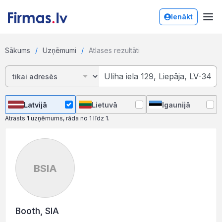
Ienākt
Sākums
Uzņēmumi
Atlases rezultāti
Latvijā
Lietuvā
Igaunijā
Atrasts
1
uzņēmums, rāda no 1 līdz 1.
BSIA
Booth, SIA