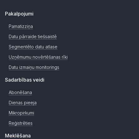
Pakalpojumi
Pamatizziņa
Datu pārraide tiešsaistē
Segmentēto datu atlase
Uzņēmumu novērtēšanas rīki
Datu izmaiņu monitorings
Sadarbības veidi
Abonēšana
Dienas pieeja
Mikropirkumi
Reģistrēties
Meklēšana