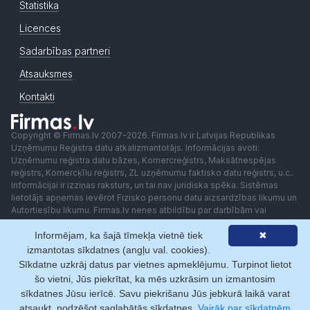
Statistika
Licences
Sadarbības partneri
Atsauksmes
Kontakti
Copyright © Firmas.lv 2007-2026. Firmas.lv ir Latvijas Republikas
Uzņēmumu Reģistra datu atkalizmantotājs. Informācijas avoti:
Uzņēmumu reģistra datu bāzes, Komercreģistrs, Maksātnespējas
reģistrs, Komercķīlu reģistrs, ZL uzņēmumu faktisko datu reģistrs, u.c..
Informācijai ir izziņas raksturs, un tai nav juridiska spēka. Sistēmas
lietotājs apņemas ievērot Fizisko personu datu aizsardzības likumu un
Autortiesību likumu. Firmas.lv nenes atbildību par darbībām vai
lēmumiem, kas balstīti uz saņemto pakalpojumu. Lietotājam aizliegts
Informējam, ka šajā tīmekļa vietnē tiek
✖
izmantot jebkādas automatizētas sistēmas vai iekārtas (robotus)
piekļuvei sistēmai bez rakstiskas saskaņošanas ar Firmas.lv. Galvenā
izmantotas sīkdatnes (angļu val. cookies).
redaktore: Ingūna Pempere.
Sīkdatne uzkrāj datus par vietnes apmeklējumu. Turpinot lietot
Lietošanas noteikumi
Privātuma politika
Norēķini ar
šo vietni, Jūs piekrītat, ka mēs uzkrāsim un izmantosim
sīkdatnes Jūsu ierīcē. Savu piekrišanu Jūs jebkurā laikā varat
atsaukt, nodzēšot saglabātās sīkdatnes.
Vairāk par sīkdatnēm