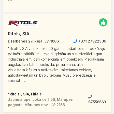
Ritols, SIA
Dzērbenes 27, Rīga, LV-1006
+371 27322306
"Ritols", SIA vairāk nekā 20 gadus nodarbojas ar bezšuvju
polimēro pārklājumu izveidi grīdām un siltumizolāciju gan
industriālajiem, gan komerciālajiem objektiem. Piedāvājam
augstas kvalitātes epoksīda, poliuretāna, akrila un
vinilestera klājumus noliktavām, ražošanas cehiem,
autostāvvietām un biroju telpām. Mūsu pieredzējušie
speciālisti...
"Ritols", SIA, Filiāle
Jaunmārupe, Loka ceļš 56, Mārupes
67556663
pagasts, Mārupes nov., LV-2166