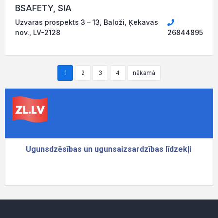
BSAFETY, SIA
Uzvaras prospekts 3 – 13, Baloži, Ķekavas
nov., LV-2128
26844895
1
2
3
4
nākamā