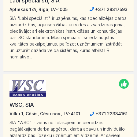
Labi speciālisti, SIA
Aptiekas 17A, Rīga, LV-1005
+371 28317593
SIA "Labi speciālisti" ir uzņēmums, kas specializējas darba
aizsardzības, ugunsdrošības un vides aizsardzības jomā,
piedāvājot arī elektroniskas instruktāžas un konsultācijas
par ISO standartiem. Mūsu speciālisti sniedz augstas
kvalitātes pakalpojumus, palīdzot uzņēmumiem izstrādāt
un uzturēt dažāda veida sistēmas, kuras atbilst LR
normatīvo...
WSC, SIA
Vilku 1, Cēsis, Cēsu nov., LV-4101
+371 22334161
SIA "WSC" ir viens no lielākajiem un pieredzes
bagātākajiem darba apģērbu, darba apavu un individuālo
aizsardzības līdzekļu uzņēmumiem Vidzemē. Ar saviem