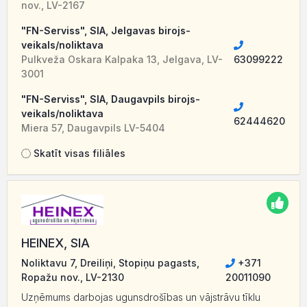
nov., LV-2167
"FN-Serviss", SIA, Jelgavas birojs-
veikals/noliktava
Pulkveža Oskara Kalpaka 13, Jelgava, LV-
63099222
3001
"FN-Serviss", SIA, Daugavpils birojs-
veikals/noliktava
62444620
Miera 57, Daugavpils LV-5404
Skatīt visas filiāles
HEINEX, SIA
Noliktavu 7, Dreiliņi, Stopiņu pagasts,
+371
Ropažu nov., LV-2130
20011090
Uzņēmums darbojas ugunsdrošības un vājstrāvu tīklu