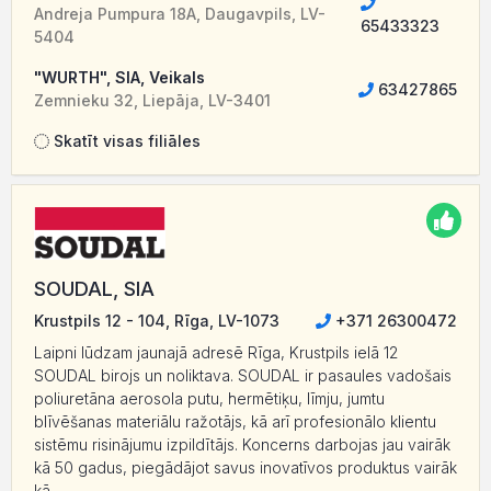
Andreja Pumpura 18A, Daugavpils, LV-
65433323
5404
"WURTH", SIA, Veikals
63427865
Zemnieku 32, Liepāja, LV-3401
Skatīt visas filiāles
SOUDAL, SIA
Krustpils 12 - 104, Rīga, LV-1073
+371 26300472
Laipni lūdzam jaunajā adresē Rīga, Krustpils ielā 12
SOUDAL birojs un noliktava. SOUDAL ir pasaules vadošais
poliuretāna aerosola putu, hermētiķu, līmju, jumtu
blīvēšanas materiālu ražotājs, kā arī profesionālo klientu
sistēmu risinājumu izpildītājs. Koncerns darbojas jau vairāk
kā 50 gadus, piegādājot savus inovatīvos produktus vairāk
kā...