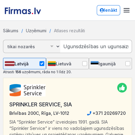
Ienākt
Sākums
Uzņēmumi
Atlases rezultāti
Latvijā
Lietuvā
Igaunijā
Atrasti
156
uzņēmumi, rāda no 1 līdz 20.
SPRINKLER SERVICE, SIA
Brīvības 200C, Rīga, LV-1012
+371 20269720
SIA “Sprinkler Service” izveidojies 1991. gadā. SIA
“Sprinkler Service” ir viens no vadošajiem ugunsdzēsības
sistēmu izbūves un projektēšanas uzņēmumiem. Galvenie