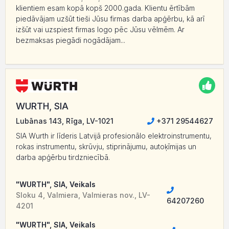
klientiem esam kopā kopš 2000.gada. Klientu ērtībām
piedāvājam uzšūt tieši Jūsu firmas darba apģērbu, kā arī
izšūt vai uzspiest firmas logo pēc Jūsu vēlmēm. Ar
bezmaksas piegādi nogādājam...
WURTH, SIA
Lubānas 143, Rīga, LV-1021
+371 29544627
SIA Wurth ir līderis Latvijā profesionālo elektroinstrumentu,
rokas instrumentu, skrūvju, stiprinājumu, autoķīmijas un
darba apģērbu tirdzniecībā.
"WURTH", SIA, Veikals
Sloku 4, Valmiera, Valmieras nov., LV-
64207260
4201
"WURTH", SIA, Veikals