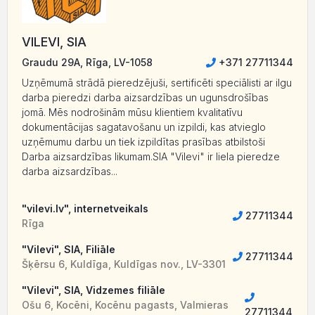
VILEVI, SIA
Graudu 29A, Rīga, LV-1058
+371 27711344
Uzņēmumā strādā pieredzējuši, sertificēti speciālisti ar ilgu
darba pieredzi darba aizsardzības un ugunsdrošības
jomā. Mēs nodrošinām mūsu klientiem kvalitatīvu
dokumentācijas sagatavošanu un izpildi, kas atvieglo
uzņēmumu darbu un tiek izpildītas prasības atbilstoši
Darba aizsardzības likumam.SIA "Vilevi" ir liela pieredze
darba aizsardzības...
"vilevi.lv", internetveikals
27711344
Rīga
"Vilevi", SIA, Filiāle
27711344
Šķērsu 6, Kuldīga, Kuldīgas nov., LV-3301
"Vilevi", SIA, Vidzemes filiāle
Ošu 6, Kocēni, Kocēnu pagasts, Valmieras
27711344