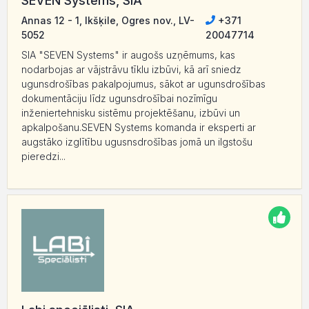
SEVEN Systems, SIA
Annas 12 - 1, Ikšķile, Ogres nov., LV-
+371
5052
20047714
SIA "SEVEN Systems" ir augošs uzņēmums, kas
nodarbojas ar vājstrāvu tīklu izbūvi, kā arī sniedz
ugunsdrošības pakalpojumus, sākot ar ugunsdrošības
dokumentāciju līdz ugunsdrošībai nozīmīgu
inženiertehnisku sistēmu projektēšanu, izbūvi un
apkalpošanu.SEVEN Systems komanda ir eksperti ar
augstāko izglītību ugusnsdrošības jomā un ilgstošu
pieredzi...