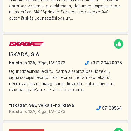
darbības virzieni ir projektēšana, dokumentācijas izstrāde
un montāža. SIA “Sprinkler Service” veikals piedāvā
automātiskās ugunsdzēsības un...
ISKADA, SIA
Krustpils 12A, Rīga, LV-1073
+371 29470025
Ugunsdzēsības iekārtu, darba aizsardzības līdzekļu,
signalizācijas iekārtu tirdzniecība. Hidraulisko iekārtu,
neitralizācijas un mazgāšanas līdzekļu, motoru laivu un
dzīvības glābšanas iekārtu tirdzniecība
"Iskada", SIA, Veikals-noliktava
67139564
Krustpils 12A, Rīga, LV-1073