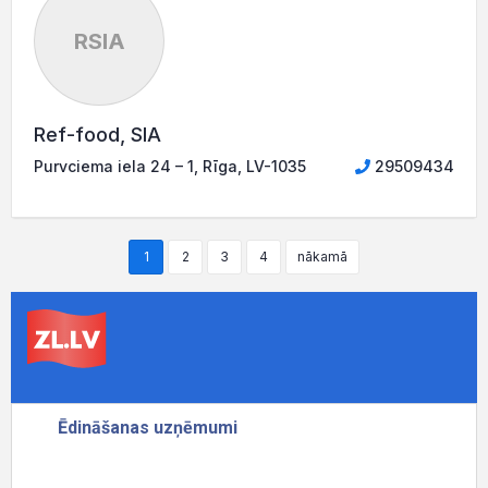
RSIA
Ref-food, SIA
Purvciema iela 24 – 1, Rīga, LV-1035
29509434
1
2
3
4
nākamā