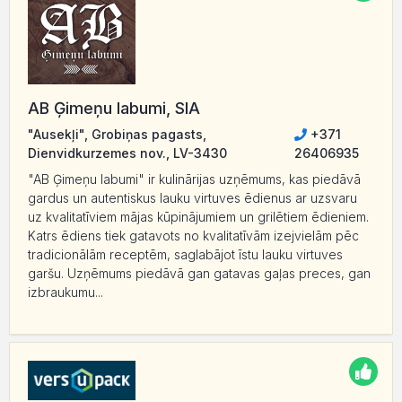
AB Ģimeņu labumi, SIA
"Ausekļi", Grobiņas pagasts,
+371
Dienvidkurzemes nov., LV-3430
26406935
"AB Ģimeņu labumi" ir kulinārijas uzņēmums, kas piedāvā
gardus un autentiskus lauku virtuves ēdienus ar uzsvaru
uz kvalitatīviem mājas kūpinājumiem un grilētiem ēdieniem.
Katrs ēdiens tiek gatavots no kvalitatīvām izejvielām pēc
tradicionālām receptēm, saglabājot īstu lauku virtuves
garšu. Uzņēmums piedāvā gan gatavas gaļas preces, gan
izbraukumu...