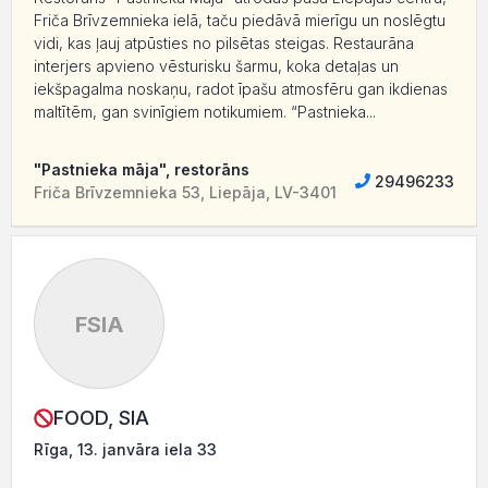
Friča Brīvzemnieka ielā, taču piedāvā mierīgu un noslēgtu
vidi, kas ļauj atpūsties no pilsētas steigas. Restaurāna
interjers apvieno vēsturisku šarmu, koka detaļas un
iekšpagalma noskaņu, radot īpašu atmosfēru gan ikdienas
maltītēm, gan svinīgiem notikumiem. “Pastnieka...
"Pastnieka māja", restorāns
29496233
Friča Brīvzemnieka 53, Liepāja, LV-3401
FSIA
FOOD, SIA
Rīga, 13. janvāra iela 33