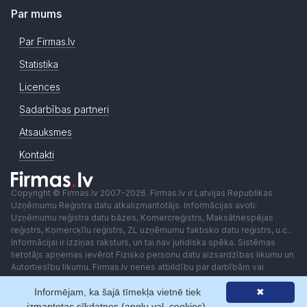
Par mums
Par Firmas.lv
Statistika
Licences
Sadarbības partneri
Atsauksmes
Kontakti
Copyright © Firmas.lv 2007-2026. Firmas.lv ir Latvijas Republikas
Uzņēmumu Reģistra datu atkalizmantotājs. Informācijas avoti:
Uzņēmumu reģistra datu bāzes, Komercreģistrs, Maksātnespējas
reģistrs, Komercķīlu reģistrs, ZL uzņēmumu faktisko datu reģistrs, u.c..
Informācijai ir izziņas raksturs, un tai nav juridiska spēka. Sistēmas
lietotājs apņemas ievērot Fizisko personu datu aizsardzības likumu un
Autortiesību likumu. Firmas.lv nenes atbildību par darbībām vai
lēmumiem, kas balstīti uz saņemto pakalpojumu. Lietotājam aizliegts
Informējam, ka šajā tīmekļa vietnē tiek
✖
izmantot jebkādas automatizētas sistēmas vai iekārtas (robotus)
piekļuvei sistēmai bez rakstiskas saskaņošanas ar Firmas.lv. Galvenā
izmantotas sīkdatnes (angļu val. cookies).