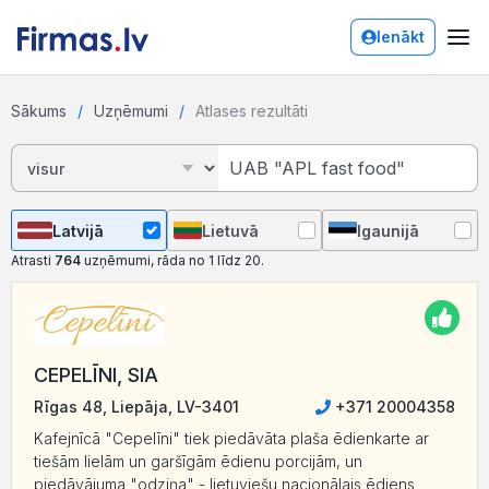
Ienākt
Sākums
Uzņēmumi
Atlases rezultāti
Latvijā
Lietuvā
Igaunijā
Atrasti
764
uzņēmumi, rāda no 1 līdz 20.
CEPELĪNI, SIA
Rīgas 48, Liepāja, LV-3401
+371 20004358
Kafejnīcā "Cepelīni" tiek piedāvāta plaša ēdienkarte ar
tiešām lielām un garšīgām ēdienu porcijām, un
piedāvājuma "odziņa" - lietuviešu nacionālais ēdiens