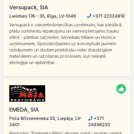
Versupack, SIA
Lielirbes 17A - 35, Rīga, LV-1046
+371 22324818
Versupack ir vairumtirdzniecības uzņēmums, kas piedāvā
plašu sortimentu iepakojumu un vienreizlietojamo trauku
sfērā - pārtikas ražotnēm, lielveikalu tīkliem un Horeca
uzņēmumiem. Specializējamies uz konceptuāli jauniem
risinājumiem un dodam priekšroku videi draudzīgiem
materiāliem un ražošanas procesiem, kuri nekaitē
ekoloģijai un apkārtējai...
EMEDA, SIA
Friča Brīvzemnieka 53, Liepāja, LV-
+371
3401
29496233
Restorāns “Pastnieka Māja” atrodas pašā Liepājas centrā,